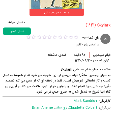
ورود به فاز ویرایش
0
دنبال میشه
(1941)
دنبال کردن
0
0
رای شما:
/
10
بر اساس رای
0
کاربر
فیلم سینمایی
92 دقیقه
کمدی, عاشقانه
اکران شده در 1320/08/30
خلاصه داستان فیلم سینمایی Skylark
به عنوان پنجمین سالگرد تولد عروسی او، زن متوجه می شود که او همیشه به دنبال
کسب و کار تبلیغاتی شوهرش است. فقط در لحظه ای که او سعی می کند تصمیم
بگیرد چه کاری باید انجام دهد، او با وکیل خوش تیپ ملاقات می کند، و آرزوی بی
گناه آنها شروع به تبدیل شدن به چیزی جدی تر می شود.
کارگردان:
Mark Sandrich
بازیگران:
Claudette Colbert
،
ری میلند
،
Brian Aherne