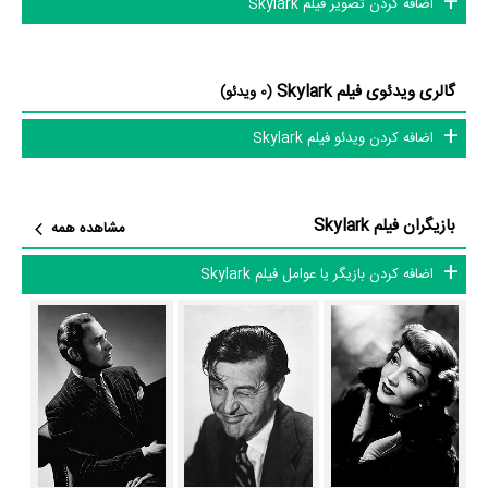
اضافه کردن تصویر فیلم Skylark
Brian Aherne
Kenyon،
در نقش Jim Blake،
Binnie Barnes
در نقش
Walter Abel
Myrtle Vantine،
در نقش George Gorell،
Grant Mitchell
در نقش Frederick Vantine و
Mona Barrie
در نقش Charlette Gorell
گالری ویدئوی فیلم Skylark
(0 ویدئو)
به ایفای نقش و بازیگری پرداخته‌اند. در فیلم Skylark حدود 10 بازیگر جلوی
اضافه کردن ویدئو فیلم Skylark
دوربین رفته‌اند که از نظر تعداد بازیگران می‌توان Skylark را یک اثر پربازیگر
عنوان کرد. از این‌لحاظ کارگردانی فیلم Skylark باتوجه به بازی گرفتن از این
تعداد بازیگر و مدیریت آنها کار بسیار دشواری بوده است؛ باید بررسی کرد آیا
بازیگران فیلم Skylark
مشاهده همه
Mark Sandrich
به‌عنوان کارگردان و به‌عنوان بازیگردان و همچنین تیم
بازیگری Skylark توانسته‌اند در این زمینه موفق باشند و بازی‌های درخشانی را
اضافه کردن بازیگر یا عوامل فیلم Skylark
نمایش دهند؟
از دیگر بازیگران فیلم Skylark می‌توان به
Ernest Cossart
در نقش
James Rennie
Theodore،
در نقش Ned Franklyn و
Leonard Mudie
در نقش Jewelry Clerk اشاره کرد.
متوسط سن بازیگران Skylark براساس میزان سنی که از آنها در دایرةالمعارف
آنلاین سینما و تلویزیون یعنی
منظوم
ثبت شده، 86 سال است که نشان