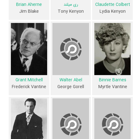
می‌دهد بازیگران Skylark عمدتا از نظر سنی افرادی پیر و باتجربه هستند.
Claudette Colbert
ری میلند
Brian Aherne
Jim Blake
Tony Kenyon
Lydia Kenyon
داستان فیلم Skylark
از محتوا و داستان فیلم Skylark چقدر اطلاع دارید؟ فیلم‌نامه Skylark توسط
سامسون رافیلسون
،
Allan Scott
و
Zion Myers
نوشته شده است.
در خلاصه داستانی که یا از سوی تیم رسانه‌ای اثر و یا توسط دیگر رسانه‌ها درباره
داستان Skylark منتشر شده است، می‌خوانیم: «به عنوان پنجمین سالگرد تولد
عروسی او، زن متوجه می شود که او همیشه به دنبال کسب و کار تبلیغاتی
Grant Mitchell
Walter Abel
Binnie Barnes
شوهرش است. فقط در لحظه ای که او سعی می کند تصمیم بگیرد چه کاری
Frederick Vantine
George Gorell
Myrtle Vantine
باید انجام دهد، او با وکیل خوش تیپ ملاقات می کند، و آرزوی بی گناه آنها
شروع به تبدیل شدن به چیزی جدی تر می شود.»
فیلم Skylark از نظر ساختار (فرم)، محتوا و محیط تولید، به آثار مختلفی
شباهت دارد. با توجه به شاخص‌های متعدد و گوناگونی می‌توان گفت آثار
مرتبط فیلم Skylark عبارت است از: .