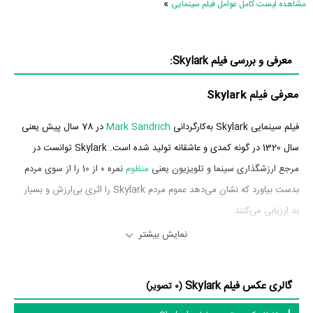
»
مشاهده لیست کامل عوامل فیلم سینمایی
معرفی و بررسی فیلم Skylark:
معرفی فیلم Skylark
فیلم سینمایی Skylark به‌کارگردانی
Mark Sandrich
در 78 سال پیش یعنی
سال 1320 در گونه کمدی و عاشقانه تولید شده است. Skylark توانست در
مرجع ارزشگذاری سینما و تلویزیون یعنی
منظوم
نمره 0 از 10 را از سوی مردم
بدست بیاورد که نشان می‌دهد عموم مردم Skylark را اثری بی‌ارزش و بسیار
بد ارزیابی می‌کنند.
نمایش بیشتر
بازیگران فیلم Skylark
بازیگران فیلم Skylark چه کسانی هستند؟ در Skylark بازیگرانی چون
گالری عکس فیلم Skylark
(0 تصویر)
Claudette Colbert
در نقش Lydia Kenyon،
ری میلند
در نقش Tony