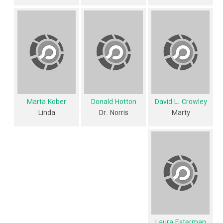
فیلم Children of the Night از نظر ساختار (فرم)، محتوا و محیط تولید، به
آثار مختلفی شباهت دارد. با توجه به شاخص‌های متعدد و گوناگونی می‌توان
گفت آثار مرتبط فیلم Children of the Night عبارت است از: .
فیلم Children of the Night و کارنامه فعالیت کارگردان و بازیگران
از نظر تاریخچه فعالیت کارگردان و بازیگران فیلم Children of the Night نیز
آمارها و نکات جذابی را می‌توان بیان کرد. براساس آمارها فیلم Children of
Marta Kober
Donald Hotton
David L. Crowley
Linda
Dr. Norris
Marty
the Night به طور متوسط فعالیت 3ام بازیگران این اثر است.
3 تن از بازیگران Children of the Night، اولین فعالیت جدی بازیگری خود را
در این اثر تجربه کرده‌اند، در واقع در Children of the Night 3 فیلم اولی
بوده‌اند:
Wallace Langham
،
Lar Park-Lincoln
و
Laura Esterman
.
همچنین
Robert Markowitz
کارگردان Children of the Night اولین
همکاری خود با بازیگرانی چون
کاتلین کویینلان
،
،
Nicholas Campbell
Mario Van Peebles
،
Eddie Velez
،
David L. Crowley
،
Donald
Hotton
و
Marta Kober
را در این اثر تجربه کرده است. در میان بازیگران
Laura Esterman