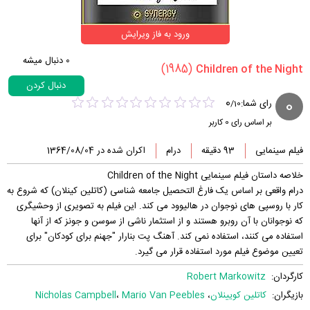
ورود به فاز ویرایش
0
دنبال میشه
(1985)
دنبال کردن
0
0
رای شما:
/
10
بر اساس رای
0
کاربر
فیلم سینمایی
93 دقیقه
درام
اکران شده در 1364/08/04
خلاصه داستان فیلم سینمایی Children of the Night
درام واقعی بر اساس یک فارغ التحصیل جامعه شناسی (کاتلین کینلان) که شروع به
کار با روسپی های نوجوان در هالیوود می کند. این فیلم به تصویری از وحشیگری
که نوجوانان با آن روبرو هستند و از استثمار ناشی از سوسن و جونز که از آنها
استفاده می کنند، استفاده نمی کند. آهنگ پت بنارار "جهنم برای کودکان" برای
تعیین موضوع فیلم مورد استفاده قرار می گیرد.
کارگردان:
Robert Markowitz
بازیگران:
کاتلین کویینلان
،
Mario Van Peebles
،
Nicholas Campbell