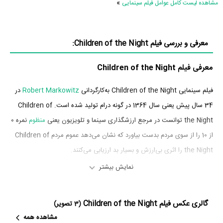
»
مشاهده لیست کامل عوامل فیلم سینمایی
معرفی و بررسی فیلم Children of the Night:
معرفی فیلم Children of the Night
فیلم سینمایی Children of the Night به‌کارگردانی
Robert Markowitz
در
34 سال پیش یعنی سال 1364 در گونه درام تولید شده است. Children of
the Night توانست در مرجع ارزشگذاری سینما و تلویزیون یعنی
منظوم
نمره 0
از 10 را از سوی مردم بدست بیاورد که نشان می‌دهد عموم مردم Children of
the Night را اثری بی‌ارزش و بسیار بد ارزیابی می‌کنند.
نمایش بیشتر
بازیگران فیلم Children of the Night
بازیگران فیلم Children of the Night چه کسانی هستند؟ در Children of
گالری عکس فیلم Children of the Night
(3 تصویر)
the Night بازیگرانی چون
کاتلین کویینلان
در نقش Lois Lee،
Nicholas
مشاهده همه