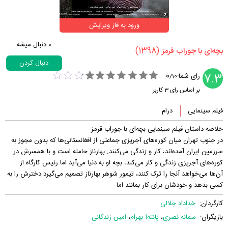
ورود به فاز ویرایش
0
دنبال میشه
(1398)
‏بچه‌ای با جوراب قرمز‏
دنبال کردن
0
7.3
رای شما:
/
10
بر اساس رای
3
کاربر
فیلم سینمایی
درام
خلاصه داستان فیلم سینمایی بچه‌ای با جوراب قرمز
در جنوب تهران میان کوره‌های آجرپزی جماعتی از افغانستانی‌ها که بدون مجوز به
سرزمین ایران آمده‌اند، کار و زندگی می‌کنند. بهارناز حامله است و با همسرش در
کوره‌های آجرپزی زندگی و کار می‌کند، بچه او به دنیا می‌آید اما رئیس کارگاه از
آن‌ها می‌خواهد آنجا را ترک کنند، تیمور شوهر بهارناز تصمیم می‌گیرد دخترش را به
کسی بدهد و خودشان برای کار بمانند اما
کارگردان:
خداداد جلالی
بازیگران:
سمانه نصری
،
پانته‌آ بهرام
،
امین زندگانی