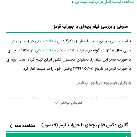
»
مشاهده لیست کامل عوامل فیلم سینمایی
معرفی و بررسی فیلم بچه‌ای با جوراب قرمز:
فیلم سینمایی بچه‌ای با جوراب قرمز به‌کارگردانی
خداداد جلالی
در 1 سال پیش
یعنی سال 1398 در گونه درام تولید شده است.
خداداد جلالی
تهیه‌کننده بچه‌ای
با جوراب قرمز این فیلم را، به‌عنوان محصول کشور ایران تهیه کرده است. بچه‌ای
با جوراب قرمز در تاریخ 1399/06/05 پخش خود را در سینما آغاز کرد.
بازیگران فیلم بچه‌ای با جوراب قرمز
بازیگران فیلم بچه‌ای با جوراب قرمز چه کسانی هستند؟ در بچه‌ای با جوراب قرمز
نمایش بیشتر
بازیگرانی چون
سمانه نصری
،
پانته‌آ بهرام
،
امین زندگانی
،
افشین سنگ‌چاپ
،
علیرضا کمالی
،
گل احمد حسن زاده
و
رقیه آزاد رنگی
به ایفای نقش و بازیگری
گالری عکس فیلم بچه‌ای با جوراب قرمز
پرداخته‌اند. در فیلم بچه‌ای با جوراب قرمز حدود 11 بازیگر جلوی دوربین رفته‌اند
(9 تصویر)
مشاهده همه
که از نظر تعداد بازیگران می‌توان بچه‌ای با جوراب قرمز را یک اثر پربازیگر عنوان