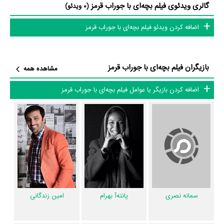
گالری ویدئوی فیلم بچه‌ای با جوراب قرمز
ایران آمده‌اند، کار و زندگی می‌کنند. بهارناز حامله است و با همسرش در
(0 ویدئو)
کوره‌های آجرپزی زندگی و کار می‌کند، بچه او به دنیا می‌آید اما رئیس کارگاه از
اضافه کردن ویدئو فیلم بچه‌ای با جوراب قرمز
آن‌ها می‌خواهد آنجا را ترک کنند، تیمور شوهر بهارناز تصمیم می‌گیرد دخترش
را به کسی بدهد و خودشان برای کار بمانند اما »
بازیگران فیلم بچه‌ای با جوراب قرمز
مشاهده همه
فیلم بچه‌ای با جوراب قرمز و کارنامه فعالیت کارگردان و بازیگران
اضافه کردن بازیگر یا عوامل فیلم بچه‌ای با جوراب قرمز
از نظر تاریخچه فعالیت کارگردان و بازیگران فیلم بچه‌ای با جوراب قرمز نیز آمارها
و نکات جذابی را می‌توان بیان کرد. براساس آمارها فیلم بچه‌ای با جوراب قرمز
به طور متوسط فعالیت 20ام بازیگران این اثر است.
همچنین
خداداد جلالی
کارگردان بچه‌ای با جوراب قرمز اولین همکاری خود با
بازیگرانی چون
پانته‌آ بهرام
،
امین زندگانی
،
افشین سنگ‌چاپ
،
علیرضا کمالی
،
گل
احمد حسن زاده
،
رقیه آزاد رنگی
،
مریم نعمتی نیا
،
امیر‌یل ارجمند
،
سیامک
حلمی
و
غلامرضا اصانلو
را در این اثر تجربه کرده است. در میان بازیگران بچه‌ای
سمانه نصری
پانته‌آ بهرام
امین زندگانی
با جوراب قرمز نیز 10 همکاریِ اول رخ داده، به‌عبارت دیگر در این فیلم میان هر
یک از 11 بازیگر با یکدیگر یک رابطه همکاری شکل گرفته که 10 همکاری برای