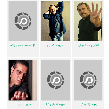
اولین‌مرتبه در بچه‌ای با جوراب قرمز رخ داده است. مانند:
سمانه نصری
و
پانته‌آ
بهرام
،
پانته‌آ بهرام
و
امین زندگانی
،
پانته‌آ بهرام
و
افشین سنگ‌چاپ
،
پانته‌آ بهرام
و
علیرضا کمالی
،
پانته‌آ بهرام
و
گل احمد حسن زاده
.
عوامل فیلم بچه‌ای با جوراب قرمز
اگر از تصویربرداری فیلم بچه‌ای با جوراب قرمز خوشتان آمده و یا دوستش
افشین سنگ‌چاپ
علیرضا کمالی
گل احمد حسن زاده
ندارید، بهتر است بدانید مدیر فیلمبرداری آن
بهروز بادروج
بوده است. نظرتان
درباره ضرباهنگ و تدوین فیلم بچه‌ای با جوراب قرمز چیست؟ تدوین بچه‌ای با
جوراب قرمز را
هایده صفی‌یاری
انجام داده است. اگر صدای بچه‌ای با جوراب
قرمز به‌گوشتان نشسته و یا از آن ناراضی هستید، شما را با صدابردار فیلم بچه‌ای
با جوراب قرمز یعنی
آرش برومند
آشنا می‌کنیم. در مجموع بیش از 15 نفر در
تولید فیلم بچه‌ای با جوراب قرمز نقش داشته‌اند و هر یک از آنها در
منظوم
یک
صفحه اختصاصی دارند.
رقیه آزاد رنگی
مریم نعمتی نیا
امیر‌یل ارجمند
اطلاعات فیلم بچه‌ای با جوراب قرمز