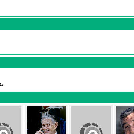
Marc 
در نقش Walrus،
Robert Casper
در نقش March Hare،
George Schaefer
به
Michael 
در نقش Fish Footman،
Maurice Evans
در نقش Narrator و
منظوم
مش
لوئیس کارول
،
Eva Le Gallienne
A منتشر شده است، می‌خوانیم: «N / A»