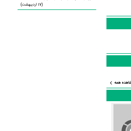
(17 اردیبهشت)
در نقش Ugly Duchess به ایفای نقش و بازیگری پرداخته‌اند. در فیلم Alice in Wonderland حدود
10 بازیگر جلوی دوربین رفته‌اند که از نظر تعداد بازیگران می‌توان Alice in Wonderland را یک اثر پربازیگر عنوان کرد. از این‌لحاظ کارگردانی فیلم Alice in
‌عنوان
Reginald
ثبت شده، 92 سال است
اهده همه
و
Florida