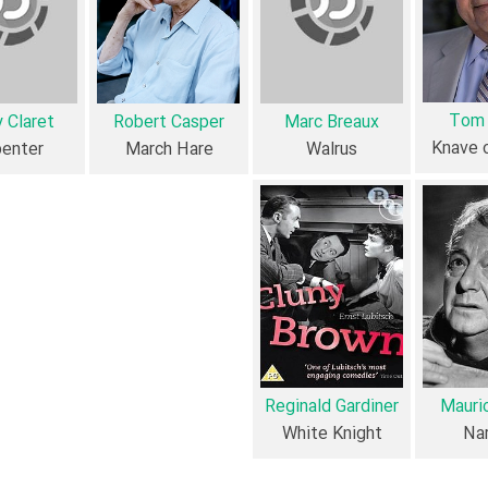
رم)، محتوا و محیط تولید، به آثار مختلفی شباهت دارد. با توجه به شاخص‌های متعدد و گوناگ
Tom 
 Claret
Robert Casper
Marc Breaux
Knave 
penter
March Hare
Walrus
از نظر تاریخچه فعالیت کارگردان و بازیگران فیلم n Wonderland
7 تن از بازیگران in Wonderland
Marc Br
،
Tom Bosley
،
Gillian Barber
و
Michael Enserro
.
Maurice Evans
،
Sarah Churchill
و
ld
ah Churchill
Sarah Churchill
،
Marc Breaux
و
Sarah Churchill
،
Robert Casper
و
y
Reginald Gardiner
Mauri
White Knight
Nar
آیا می‌دانید کدام هنرمندان فیلم Alice in Wonderland فوت‌کرده‌اند؟ از میان عوامل و بازیگران فیلم