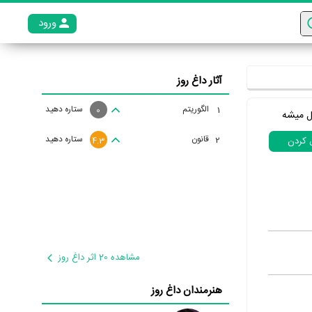
ورود
عضو م
آثار داغ روز
الگوریتم
ستاره دهید
1
0
ل میشه
قانون
ستاره دهید
2
ل کردن
4.3
مشاهده 20 اثر داغ روز
هنرمندان داغ روز