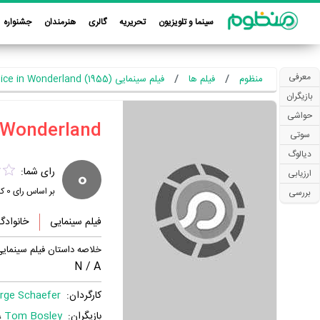
سینما و تلویزیون
تحریریه
گالری
هنرمندان
جشنواره
معرفی
منظوم
فیلم ها
فیلم سینمایی Alice in Wonderland (1955)
بازیگران
حواشی
سوتی
دیالوگ
0
رای شما:
ارزیابی
بر اساس رای
0
کا
بررسی
فیلم سینمایی
خانوادگ
خلاصه داستان فیلم سینمایی ice in Wonderland
N / A
کارگردان:
rge Schaefer
بازیگران:
Tom Bosley
،