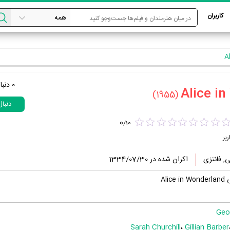
کاربران
0
دنبا
(1955)
دنبا
0
/
10
ربر
ی, فانتزی
اکران شده در 1334/07/30
Al
Geo
Sarah Churchill
،
Gillian Barber