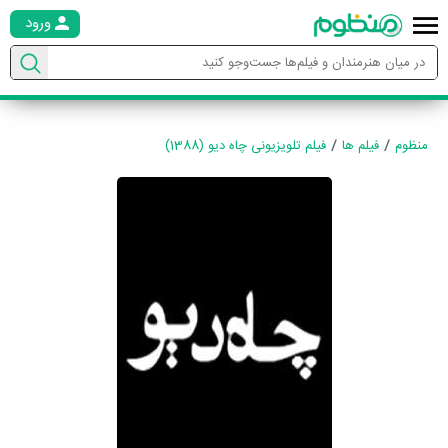
ورود
منظوم
فیلم ها
فیلم تلویزیونی چاه دیو (1388)