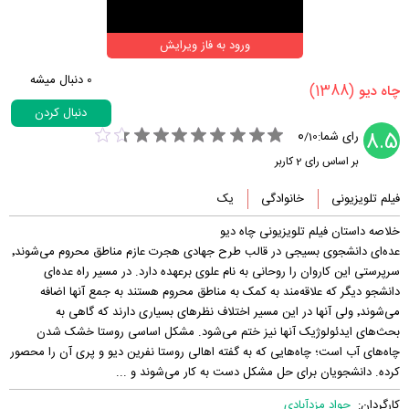
ورود به فاز ویرایش
0
دنبال میشه
(1388)
‏چاه دیو‏
دنبال کردن
0
8.5
رای شما:
/
10
بر اساس رای
2
کاربر
فیلم تلویزیونی
خانوادگی
یک
خلاصه داستان فیلم تلویزیونی چاه دیو
عده‌ای دانشجوی بسیجی در قالب طرح جهادی هجرت عازم مناطق محروم می‌شوند٬
سرپرستی این کاروان را روحانی به نام علوی برعهده دارد. در مسیر راه عده‌ای
دانشجو دیگر که علاقه‌مند به کمک به مناطق محروم هستند به جمع آنها اضافه
می‌شوند٬ ولی آنها در این مسیر اختلاف نظرهای بسیاری دارند که گاهی به
بحث‌های ایدئولوژیک آنها نیز ختم می‌شود. مشکل اساسی روستا خشک شدن
چاه‌های آب است؛ چاه‌هایی که به گفته اهالی روستا نفرین دیو و پری آن را محصور
کرده. دانشجویان برای حل مشکل دست به کار می‌شوند و ...
کارگردان:
جواد مزدآبادی