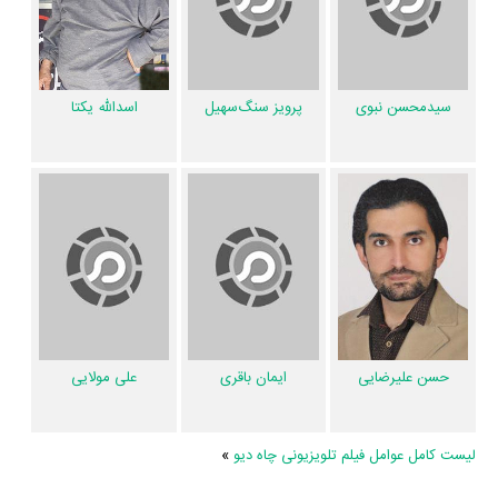
از نظر تاریخچه فعالیت کارگردان و بازیگران فیلم چاه دیو نیز آمارها و نکات
جذابی را می‌توان بیان کرد. براساس آمارها فیلم چاه دیو به طور متوسط
فعالیت 9ام بازیگران این اثر است. براساس امتیاز مردم فیلم چاه دیو بهترین اثر
سیدمحسن نبوی
پرویز سنگ‌سهیل
اسدالله یکتا
حسن اسدی
،
مهدی امینی‌خواه
،
امیرحسین رستمی
،
حشمت آرمیده
،
امید
متقی
،
مریم خدارحمی
،
سیدمحسن نبوی
،
پرویز سنگ‌سهیل
،
اسدالله یکتا
،
حسن علیرضایی
،
علی مولایی
،
اسماعیل خلج
،
اصغر نیک‌ورز
و
محمد احسانی
در
حرفه بازیگری محسوب می‌شود.
براساس امتیاز مردم فیلم چاه دیو بهترین اثر
جواد مزدآبادی
در حرفه کارگردانی
محسوب می‌شود.
فیلم چاه دیو براساس امتیاز مردم به آثار بهترین اثر
علیرضا اسحاقی
در حرفه
نویسندگی محسوب می‌شود.
حسن علیرضایی
ایمان باقری
علی مولایی
10 تن از بازیگران چاه دیو، اولین فعالیت جدی بازیگری خود را در این اثر تجربه
کرده‌اند، در واقع در چاه دیو 10 فیلم اولی بوده‌اند:
آرمین نوروزی
،
محمد
لیست کامل عوامل فیلم تلویزیونی چاه دیو
»
احسانی
،
امید خسروی
،
مجتبی طهمورث
،
رضا احمدنیا
،
سهیل کریمی
،
محمد