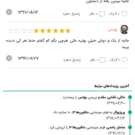
عالیه نبینین رفته از دستتون
1397/05/16
0
لایک
0
نظر
پاسخ دهید
یونس
عالیه از یک و دوش خیلی بهتره عالی هرچی بگم کم گفتم حتما هر کی ندیده
ببینه
1396/07/27
1
لایک
0
نظر
پاسخ دهید
آخرین رویدادهای مرتبط
مانلی نشایی مقدم
بررسی
یونس
را پسندید.
1399/04/20
پریزیوال
به فیلم سینمایی
ماشین‌ها 3
، 10 ستاره داد.
1398/03/13
سامان راحمی
فیلم سینمایی
ماشین‌ها 3
را ارزیابی کرد.
1397/12/11