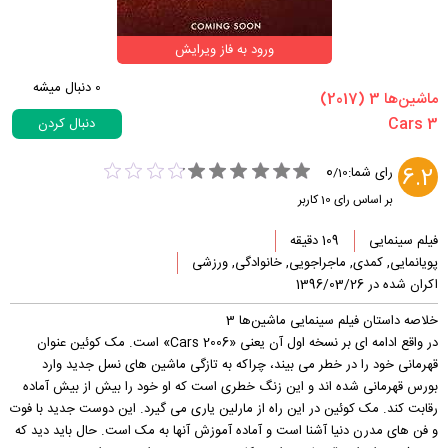
ورود به فاز ویرایش
0
دنبال میشه
‏ماشین‌ها 3‏ (2017)
دنبال کردن
0
6.2
رای شما:
/
10
بر اساس رای
10
کاربر
فیلم سینمایی
109 دقیقه
پویانمایی, کمدی, ماجراجویی, خانوادگی, ورزشی
اکران شده در 1396/03/26
خلاصه داستان فیلم سینمایی ماشین‌ها 3
در واقع ادامه ای بر نسخه اول آن یعنی «Cars 2006» است. مک کوئین عنوان
قهرمانی خود را در خطر می بیند، چراکه به تازگی ماشین های نسل جدید وارد
بورس قهرمانی شده اند و این زنگ خطری است که او خود را بیش از بیش آماده
رقابت کند. مک کوئین در این راه از مارلین یاری می گیرد. این دوست جدید با فوت
و فن های مدرن دنیا آشنا است و آماده آموزش آنها به مک است. حال باید دید که