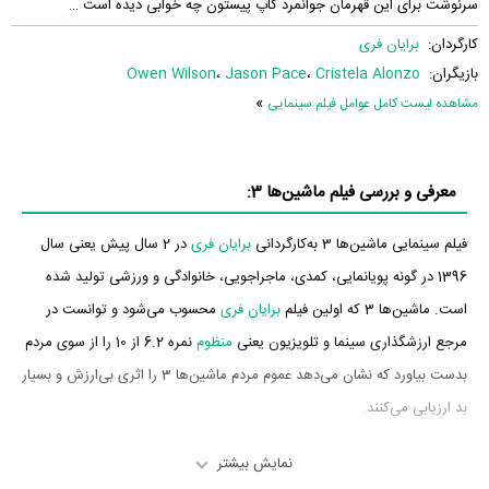
سرنوشت برای این قهرمان جوانمرد کاپ پیستون چه خوابی دیده است …
کارگردان:
برایان فری
بازیگران:
Cristela Alonzo
،
Jason Pace
،
Owen Wilson
»
مشاهده لیست کامل عوامل فیلم سینمایی
معرفی و بررسی فیلم ماشین‌ها 3:
فیلم سینمایی ماشین‌ها 3 به‌کارگردانی
برایان فری
در 2 سال پیش یعنی سال
1396 در گونه پویانمایی، کمدی، ماجراجویی، خانوادگی و ورزشی تولید شده
است. ماشین‌ها 3 که اولین فیلم
برایان فری
محسوب می‌شود و توانست در
مرجع ارزشگذاری سینما و تلویزیون یعنی
منظوم
نمره 6.2 از 10 را از سوی مردم
بدست بیاورد که نشان می‌دهد عموم مردم ماشین‌ها 3 را اثری بی‌ارزش و بسیار
بد ارزیابی می‌کنند.
داستان فیلم ماشین‌ها 3
نمایش بیشتر