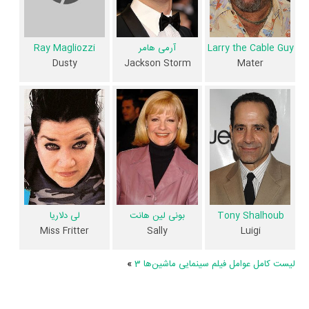
اطلاعات فیلم ماشین‌ها 3
Larry the Cable Guy
آرمی هامر
Ray Magliozzi
کاربران نیز در 1 لیست از فیلم ماشین‌ها 3 یاد کرده‌اند. همچنین در بخش
Jackson Storm
Mater
Dusty
بررسی فیلم ماشین‌ها 3 2 نفر از میان مردم به نقد و تحلیل خود از ماشین‌ها 3
پرداخته‌اند.
تاکنون در صفحه اختصاصی فیلم ماشین‌ها 3 در
منظوم
اطلاعات بسیاری توسط
پژوهشگران و مردم ثبت شده است؛ در بخش گالری عکس و پوستر فیلم
ماشین‌ها 3 10 عدد، در بخش ویدئو و تیزر فیلم ماشین‌ها 3 1 عدد، گردآوری و
درج شده است. همچنین تاکنون در بخش‌های حواشی فیلم ماشین‌ها 3،
دیالوگ برتر فیلم ماشین‌ها 3، سوتی فیلم ماشین‌ها 3 و نقد فیلم ماشین‌ها 3
Tony Shalhoub
لی دلاریا
بونی لین هانت
هنوز موردی ثبت نشده است. قطعا ما و شما به این حد قانع نیستیم؛ باید
Miss Fritter
Luigi
Sally
به‌کمک علاقمندان فیلم، سریال و تئاتر، این دایرة‌المعارف آنلاین و بانک اطلاعات
لیست کامل عوامل فیلم سینمایی ماشین‌ها 3
»
هنرمندان و آثار سینما، تلویزیون و تئاتر را کامل و کامل‌تر کنیم.