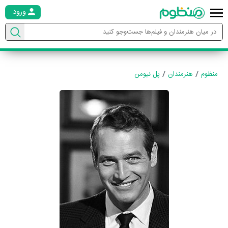
ورود
منظوم
هنرمندان
پل نیومن