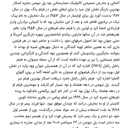
آلمانی و مادرش مسیحی کاتولیک مجارستانی بود.پل نیومن جایزه اسکار
بهترین بازیگر نقش اول مرد را برای ایفای نقش در فیلم رنگ پول در سال
۱۹۸۷ بدست آورد.پل برای اولینبار در سال 1953 در یک نمایش به نام پیک
نیک در برادوی ظاهر شد و بعد از این نمایش بود که با کمپانی برادران وارنر
قراردادی امضا کرد و اولین بار با فیلم جام نقرهای در سال 1954 وارد عالم
هنرهفتم شد.در آن سالها مارلون براندو شاخصترین چهره بازیگری آمریکا و
حتی جهان بود اما اصول حرفهای خود را داشت و حاضر نبود در هر فیلمی
بازی کند به همین خاطر تهیه کنندگان به دنبال چهرهای شبیه او بودند تا
بتوانند جایگزین براندویش کنند.او همچنین تهه کنندگی و کارگردانی چندین
فیلم سینمایی را نیز بر عهده داشته است که از آن جمله میتوان به فیلم
راشل راشل (1968) اشاره کرد که در آن از همسرش جوآن وود وارد در نقش
اول بهره برد.از دیگر فیلمهای او میتوان به تاثیر اشعه گاما بر روی گلهای
کاملیا اشاره کرد. فیلم راشل راشل نامزد دریافت اسکار بهترین فیلم نیز
گردید. پل نیومن در دهه هشتاد و نود بسیار کم کارشد و مهمترین فیلم او
در دهه هشتاد رنگ پول بود که در کنار تام کروز برگشتی باشکوه به پرده
نقرهای تجربه کرد.در سال 1999 نیز فیلم پیامی در بطری ساخته کوین
کاستنر از او به نمایش درآمد که چندان موفق نبود. تنها فرزند پسر او در سال
1978 به علت استفاده بیش از حد مواد مخدر درگذشت. وی از همسر اول
خود دو دختر و یک پسر دارد که پسرش فوت کرد و از همسر دوم صاحب
سه دختر است.پل نیومن در ۲۶ سپتامبر ۲۰۰۸ بعد از مدتی مبارزه با بیماری