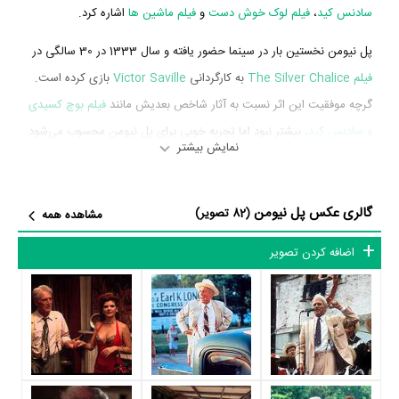
سادنس کید
،
فیلم لوک خوش دست
و
فیلم ماشین ها
اشاره کرد.
پل نیومن نخستین بار در سینما حضور یافته و سال 1333 در 30 سالگی در
فیلم The Silver Chalice
به کارگردانی
Victor Saville
بازی کرده است.
گرچه موفقیت این اثر نسبت به آثار شاخص بعدیش مانند
فیلم بوچ کسیدی
و سادنس کید
، بیشتر نبود اما تجربه خوبی برای پل نیومن محسوب می‌شود
نمایش بیشتر
و همکاری با هنرمندانی همچون
Pier Angeli
،
Virginia Mayo
،
جک
پالانس
و
Walter Hampden
را تجربه کرد.
گالری عکس پل نیومن
(82 تصویر)
مشاهده همه
پل نیومن در سال 1348 دوره‌ی پرتلاشی را در عرصه سینما و تلویزیون
گذراند و در آثار مهمی بازی کرده است. او در این سال با بازی در 2 فیلم
اضافه کردن تصویر
مهم سینما خود را به مردم معرفی کرد. آثار مهم پل نیومن در این سال،
بازیگری در
فیلم بوچ کسیدی و سادنس کید
به کارگردانی
جرج روی هیل
و
فیلم Winning
به کارگردانی
James Goldstone
محسوب می‌شود.
شاید یکی از مهم‌ترین بخش‌های بیوگرافی پل نیومن بازی در
فیلم بوچ
کسیدی و سادنس کید
بوده است. پل نیومن سال 1348 در 45 سالگی در