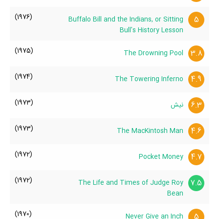
(1976)
5
Buffalo Bill and the Indians, or Sitting
Bull's History Lesson
(1975)
3.8
The Drowning Pool
(1974)
4.9
The Towering Inferno
(1973)
6.3
نیش
(1973)
4.6
The MacKintosh Man
(1972)
4.7
Pocket Money
(1972)
7.5
The Life and Times of Judge Roy
Bean
(1970)
5
Never Give an Inch