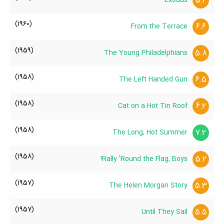
5.2
(1960)
6.6
From the Terrace
(1959)
5.8
The Young Philadelphians
(1958)
6.5
The Left Handed Gun
(1958)
6.2
Cat on a Hot Tin Roof
(1958)
7.2
The Long, Hot Summer
(1958)
5.2
Rally 'Round the Flag, Boys!
(1957)
5.3
The Helen Morgan Story
(1957)
5.5
Until They Sail