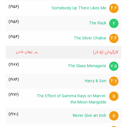
(1956)
4.6
Somebody Up There Likes Me
(1956)
7
The Rack
(1954)
4.4
The Silver Chalice
کارگردان
پنهان شدن
(5 اثر)
(1987)
7.5
The Glass Menagerie
(1984)
4.7
Harry & Son
(1972)
5
The Effect of Gamma Rays on Man-in-
the-Moon Marigolds
(1970)
5
Never Give an Inch