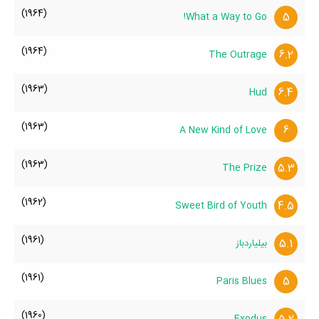
(1964)
5
What a Way to Go!
(1964)
6.2
The Outrage
(1963)
6.4
Hud
(1963)
6
A New Kind of Love
(1963)
5.3
The Prize
(1962)
4.5
Sweet Bird of Youth
(1961)
5.1
بیلیاردباز
(1961)
5
Paris Blues
(1960)
Exodus