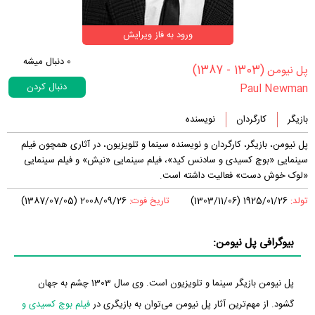
ورود به فاز ویرایش
0
دنبال میشه
(1303 - 1387)
‏پل نیومن‏
دنبال کردن
Paul Newman
بازیگر
کارگردان
نویسنده
پل نیومن، بازیگر، کارگردان و نویسنده سینما و تلویزیون، در آثاری همچون فیلم
سینمایی «بوچ کسیدی و سادنس کید»، فیلم سینمایی «نیش» و فیلم سینمایی
«لوک خوش دست» فعالیت داشته است.
تولد:
1925/01/26 (1303/11/06)
تاریخ فوت:
2008/09/26 (1387/07/05)
بیوگرافی پل نیومن:
پل نیومن بازیگر سینما و تلویزیون است. وی سال 1303 چشم به جهان
گشود. از مهم‌ترین آثار پل نیومن می‌توان به بازیگری در
فیلم بوچ کسیدی و