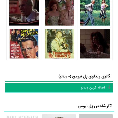
فیلم بوچ کسیدی و سادنس کید
نقش مهمی بازی کرده است که توانست با
مهارت خود، آن نقش و همچنین خودش را میان مخاطبان سینما مطرح
کند. او در این فیلم با
جرج روی هیل
همکاری داشته است. پل نیومن
توانست با بازی در
فیلم بوچ کسیدی و سادنس کید
تجربه بازیگری موفقی
برای خود رقم بزند و همکاری در کنار بازیگرانی نظیر
رابرت ردفورد
،
Strother Martin
،
Katharine Ross
و
هنری جونز
بر تجارب او افزود.
پل نیومن علاوه‌بر
فیلم بوچ کسیدی و سادنس کید
، سال 1346 در 43
سالگی در
فیلم لوک خوش دست
نیز بازی کرده است. پل نیومن این‌بار با
Stuart Rosenberg
یعنی کارگردان
فیلم لوک خوش دست
و هنرمندانی
گالری ویدئوی پل نیومن
(0 ویدئو)
چون
J.D. Cannon
،
Strother Martin
،
George Kennedy
و
Lou
اضافه کردن ویدئو
Antonio
همکاری داشت.
با اینکه پل نیومن را بیشتر بعنوان بازیگر می‌شناسیم، اما در حرفه‌های دیگر
آثار شاخص پل نیومن
نیز فعال بوده است. پل نیومن علاوه‌بر بازیگر به‌عنوان کارگردان و نویسنده
نیز در سینما و تلویزیون فعالیت داشته است. مهم‌ترین آثار پل نیومن در