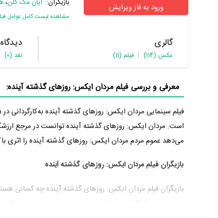
بازیگران:
ایان مک کلن
،
ه
ورود به فاز ویرایش
مشاهده لیست کامل عوامل فیل
گالری
دیدگاه
عکس
(114)
فیلم
(11)
نقد
(0)
معرفی و بررسی فیلم مردان ایکس: روزهای گذشته آینده:
است. مردان ایکس: روزهای گذشته آینده توانست در مرجع ارزشگذ
می‌دهد عموم مردم مردان ایکس: روزهای گذشته آینده را اثری باکی
بازیگران فیلم مردان ایکس: روزهای گذشته آینده
بازیگران فیلم مردان ایکس: روزهای گذشته آینده چه کسانی هستن
نقش Logan / Wolverine،
جیمز مک آووی
در نقش Charles Xavier،