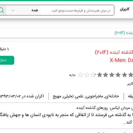
کاربران
(2014)
1
دنبا
ه آینده‏ (2014)
دنبا
0
/
10
اربر
حادثه‌ای, ماجراجویی, علمی تخیلی, مهیج
اکران شده در 1393/03/02
ی مردان ایکس: روزهای گذشته آینده
به گذشته می فرستند تا از اتفاقی که منجر به نابودی انسان ها و جهش یافتگا
ند...