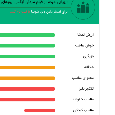
ارزیابی مردم از فیلم مردان ایکس: روزهای
برای امتیاز دادن وارد شوید!
یا ثبت نام کنید
خیر
تقریبا
بله
ارزش تماشا
خیر
تقریبا
بله
خوش ساخت
خیر
تقریبا
بله
بازیگری
خیر
تقریبا
بله
خلاقانه
خیر
تقریبا
بله
محتوای مناسب
خیر
تقریبا
بله
خیر
تقریبا
بله
تفکربرانگیز
خیر
تقریبا
بله
مناسب خانواده‌
مناسب کودکان