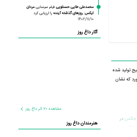
محمدعلی طایی حسنلویی
فیلم سینمایی
مردان
ایکس: روزهای گذشته آینده
را ارزیابی کرد.
1402/11/10
آثار داغ روز
یی، علمی تخیلی و مهیج تولید شده
 بیاورد که نشان
مشاهده 20 اثر داغ روز
 جکمن
در
هنرمندان داغ روز
Raven /