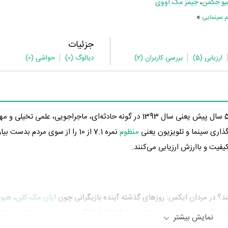
یو جکمن
،
جیمز مک آووی
»
م سینمایی
جزئیات
ارزیابی
(5)
بررسی کاربران
(2)
دیالوگ
(0)
حواشی
(0)
فیلم سینمایی مردان ایکس: روزهای گذشته آینده به‌کارگردانی در 5 سال پیش یعنی سال 1393 در گونه حادثه‌ای، ماجراجو
اری سینما و تلویزیون یعنی
منظوم
نمره 7.1 از 10 را از سوی مردم بدست
فیت و باارزش ارزیابی می‌کنند.
د؟ در مردان ایکس: روزهای گذشته آینده بازیگرانی چون
ایان مک کلن
،
هیو
مایکل فاسبندر
در نقش Erik Lehnsherr،
جنیفر لارنس
در نقش 
نمایش بیشتر