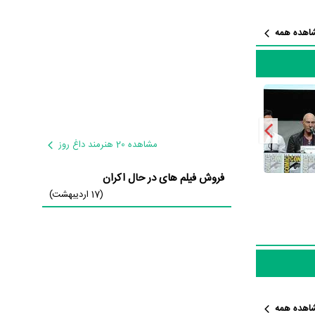
س: روزهای
 کرد. از
اهده همه
ت؛ باید
باشند و
در نقش Dr.
ش هلمن
در
مشاهده 20 هنرمند داغ روز
ثبت شده، 42
فروش فیلم های در حال اکران
(17 اردیبهشت)
ی‌خوانیم:
اهده همه