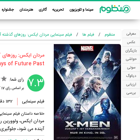
سینما و تلویزیون
تحریریه
گالری
هنرمندان
جشنواره
معرفی
منظوم
فیلم ها
فیلم سینمایی مردان ایکس: روزهای گذشته آینده 
عکس
بازیگران
‏مردان ایکس: روزهای گذشت
حواشی
سوتی
دیالوگ
7.3
رای شما:
ارزیابی
بر اساس رای
17
ک
بررسی
فیلم سینمایی
132 دقیقه
خلاصه داستان فیلم سینمای
مردان ایکس، ولوورین را 
آینده می شود، جلوگیری ک