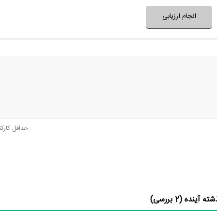
انجام ارزیابی
حداقل کارک
شته آینده (
2
بررسی)