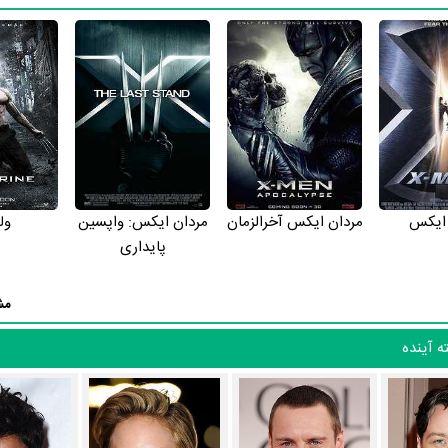
وا و محیط تولید، به آثار مختلفی شباهت دارد. با توجه به شاخص‌های متعدد و
عبارت است از:
فیلم مردان ایکس: کلاس اول
،
فیلم مردان ایکس 2
،
فیلم مردا
ن و بازیگران
های گذشته آینده نیز آمارها و نکات جذابی را می‌توان بیان کرد. براساس آماره
 ایکس
مردان ایکس آخرالزمان
مردان ایکس: واپسین
ول
پایداری
در میان بازیگران مردان ایکس: روزهای گذشته آینده نیز 69 همکاریِ اول رخ داده، به‌عبارت دیگر 
مش
ایان مک کلن
و
جیمز مک آوو
ه آینده
و
آنا پاکوین
،
الن پیج
و
پیتر دینکلیج
.