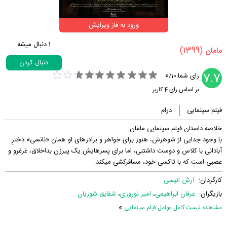
ورود به فاز ویرایش
1
دنبال میشه
(1399)
‏مامان‏
دنبال کردن
0
7.7
رای شما:
/
10
بر اساس رای
4
کاربر
فیلم سینمایی
درام
خلاصه داستان فیلم سینمایی مامان
با وجود جدایی از شوهرش، هنوز برای خواهر و برادرهای او همان «نانسی» دخترِ
آبادانی با کلاس و دوست داشتنی، اما برای پسرهایش یک پیرزن بداخلاق، غرغرو و
عصبی است که با تاکسی خود، مسافرکشی میکند.
کارگردان:
آرش انیسی
بازیگران:
عرفان ابراهیمی
،
امیر نوروزی
،
شقایق شوریان
»
مشاهده لیست کامل عوامل فیلم سینمایی