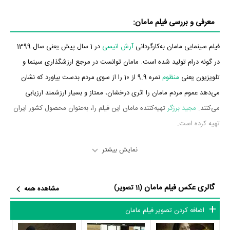
معرفی و بررسی فیلم مامان:
فیلم سینمایی مامان به‌کارگردانی
آرش انیسی
در 1 سال پیش یعنی سال 1399
در گونه درام تولید شده است. مامان توانست در مرجع ارزشگذاری سینما و
تلویزیون یعنی
منظوم
نمره 9.9 از 10 را از سوی مردم بدست بیاورد که نشان
می‌دهد عموم مردم مامان را اثری درخشان، ممتاز و بسیار ارزشمند ارزیابی
می‌کنند.
مجید برزگر
تهیه‌کننده مامان این فیلم را، به‌عنوان محصول کشور ایران
تهیه کرده است.
بازیگران فیلم مامان
نمایش بیشتر
بازیگران فیلم مامان چه کسانی هستند؟ در مامان بازیگرانی چون
عرفان
گالری عکس فیلم مامان
ابراهیمی
،
امیر نوروزی
،
شقایق شوریان
،
رها حاجی‌زینل
،
امیر شمس
و
رویا
(11 تصویر)
مشاهده همه
افشاری‌نسب
به ایفای نقش و بازیگری پرداخته‌اند. در فیلم مامان حدود 6 بازیگر
اضافه کردن تصویر فیلم مامان
جلوی دوربین رفته‌اند که از نظر تعداد بازیگران می‌توان مامان را یک اثر