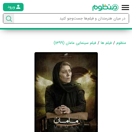
ورود
منظوم
فیلم ها
فیلم سینمایی مامان (1399)