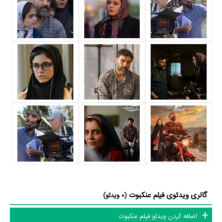
عنکبوت حدود 24 بازیگر جلوی دوربین رفته‌اند که از نظر تعداد بازیگران می‌توان
عنکبوت را یک اثر پربازیگر عنوان کرد. از این‌لحاظ کارگردانی فیلم عنکبوت باتوجه
به بازی گرفتن از این تعداد بازیگر و مدیریت آنها کار بسیار دشواری بوده است؛
باید بررسی کرد آیا
ابراهیم ایرج زاد
به‌عنوان کارگردان و به‌عنوان بازیگردان و
همچنین تیم بازیگری عنکبوت توانسته‌اند در این زمینه موفق باشند و بازی‌های
درخشانی را نمایش دهند؟
از دیگر بازیگران فیلم عنکبوت می‌توان به
مهدی حسینی‌نیا
،
سحر عبدالهی
،
حامد
شیخی
،
حمید حاجی‌محمدزاده
،
ماهور الوند
،
آتیه جاوید
،
فرید سجادی
و
نیوشا
علیپور
اشاره کرد.
داستان فیلم عنکبوت
از محتوا و داستان فیلم عنکبوت چقدر اطلاع دارید؟ فیلم‌نامه عنکبوت توسط
اکتای براهنی
نوشته شده است.
گالری ویدئوی فیلم عنکبوت
(0 ویدئو)
در خلاصه داستانی که یا از سوی تیم رسانه‌ای اثر و یا توسط دیگر رسانه‌ها درباره
اضافه کردن ویدئو فیلم عنکبوت