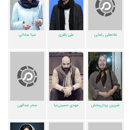
مهدخت مولایی
،
سید جمشید حسینی
،
آویسا سجادی
،
رضا شیخ‌انصاری
،
گلنوش قهرمانی
،
یوسف خسروی
،
میثم دامن‌زه
و
سید امیر سیدی
را در این اثر
تجربه کرده است. در میان بازیگران عنکبوت نیز 257 همکاریِ اول رخ داده،
به‌عبارت دیگر در این فیلم میان هر یک از 24 بازیگر با یکدیگر یک رابطه
غلامعلی رضایی
علی باقری
مینا ساداتی
همکاری شکل گرفته که 257 همکاری برای اولین‌مرتبه در عنکبوت رخ داده
است. مانند:
محسن تنابنده
و
سید‌فرید سجادی‌‌حسینی
،
ساره بیات
و
غلامعلی
رضایی
،
علی باقری
و
مینا ساداتی
،
شیرین یزدان‌بخش
و
مهدی حسینی‌نیا
،
سحر
عبدالهی
و
حامد شیخی
.
عوامل فیلم عنکبوت
اگر از تصویربرداری فیلم عنکبوت خوشتان آمده و یا دوستش ندارید، بهتر است
بدانید مدیر فیلمبرداری آن
محمود کلاری
بوده است. اگر صدای عنکبوت
مهدی حسینی‌نیا
شیرین یزدان‌بخش
سحر عبدالهی
به‌گوشتان نشسته و یا از آن ناراضی هستید، شما را با صدابردار فیلم عنکبوت
یعنی
طاهر پیشوایی
آشنا می‌کنیم.
آیدین ظریف
طراحی صحنه فیلم عنکبوت را
انجام نموده و
نازنین خزاعی
طراحی لباس فیلم عنکبوت را انجام داده است.