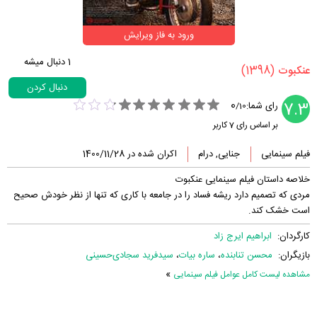
ورود به فاز ویرایش
1
دنبال میشه
(1398)
‏عنکبوت‏
دنبال کردن
0
7.3
رای شما:
/
10
بر اساس رای
7
کاربر
فیلم سینمایی
جنایی, درام
اکران شده در 1400/11/28
خلاصه داستان فیلم سینمایی عنکبوت
مردی که تصمیم دارد ریشه فساد را در جامعه با کاری که تنها از نظر خودش صحیح
است خشک کند.
کارگردان:
ابراهیم ایرج زاد
بازیگران:
محسن تنابنده
،
ساره بیات
،
سید‌فرید سجادی‌‌حسینی
»
مشاهده لیست کامل عوامل فیلم سینمایی