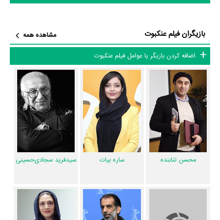
داستان عنکبوت منتشر شده است، می‌خوانیم: «مردی که تصمیم دارد ریشه
فساد را در جامعه با کاری که تنها از نظر خودش صحیح است خشک کند.»
بازیگران فیلم عنکبوت
مشاهده همه
فیلم عنکبوت و کارنامه فعالیت کارگردان و بازیگران
اضافه کردن بازیگر یا عوامل فیلم عنکبوت
از نظر تاریخچه فعالیت کارگردان و بازیگران فیلم عنکبوت نیز آمارها و نکات
جذابی را می‌توان بیان کرد. براساس آمارها فیلم عنکبوت به طور متوسط فعالیت
9ام بازیگران این اثر است. براساس امتیاز مردم فیلم عنکبوت بهترین اثر
غلامعلی رضایی
،
مهدخت مولایی
و
سید امیر سیدی
و یکی از 4 اثر شاخص
نیوشا علیپور
در حرفه بازیگری محسوب می‌شود.
1 تن از بازیگران عنکبوت، اولین فعالیت جدی بازیگری خود را در این اثر تجربه
کرده است، در واقع در عنکبوت 1 فیلم اولی بوده است:
حمیدرضا هدایتی‌راد
.
محسن تنابنده
ساره بیات
سید‌فرید سجادی‌‌حسینی
همچنین
ابراهیم ایرج زاد
کارگردان عنکبوت اولین همکاری خود با بازیگرانی
چون
محسن تنابنده
،
ساره بیات
،
سید‌فرید سجادی‌‌حسینی
،
غلامعلی رضایی
،
علی
باقری
،
شیرین یزدان‌بخش
،
مهدی حسینی‌نیا
،
سحر عبدالهی
،
حامد شیخی
،
حمید حاجی‌محمدزاده
،
ماهور الوند
،
آتیه جاوید
،
فرید سجادی
،
نیوشا علیپور
،