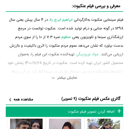
معرفی و بررسی فیلم عنکبوت:
فیلم سینمایی عنکبوت به‌کارگردانی
ابراهیم ایرج زاد
در 4 سال پیش یعنی سال
1398 در گونه جنایی و درام تولید شده است. عنکبوت توانست در مرجع
ارزشگذاری سینما و تلویزیون یعنی
منظوم
نمره 7.3 از 10 را از سوی مردم
بدست بیاورد که نشان می‌دهد عموم مردم عنکبوت را اثری باکیفیت و باارزش
ارزیابی می‌کنند.
جواد نوروزبیگی
تهیه‌کننده عنکبوت این فیلم را، به‌عنوان
محصول کشور ایران تهیه کرده است. عنکبوت در تاریخ 1400/11/28 پخش خود
را توسط پخش‌کننده پردیس سینمای کورش در سینما آغاز کرد. در آن روزها
نمایش بیشتر
عنکبوت توانست آمار فروش 2،710،985،000 تومان را به ثبت برساند.
بازیگران فیلم عنکبوت
گالری عکس فیلم عنکبوت
(9 تصویر)
مشاهده همه
بازیگران فیلم عنکبوت چه کسانی هستند؟ در عنکبوت بازیگرانی چون
محسن
اضافه کردن تصویر فیلم عنکبوت
تنابنده
،
ساره بیات
،
سید‌فرید سجادی‌‌حسینی
،
غلامعلی رضایی
،
علی باقری
،
مینا
ساداتی
و
شیرین یزدان‌بخش
به ایفای نقش و بازیگری پرداخته‌اند. در فیلم