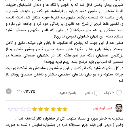
شیرین یزدان بخش غافل شد که به خوبی با نگاه ها و دندان فشردنهای ظریف،
افراط مذهبی رو نشون داده. درباره ی فیلمنامه هم نکته ی مثبتش شروع و
پایان مناسبه که غنیمت بزرگیه. مفهوم هم تقریبا خوب منتقل شد، اینکه نتیجه
ی تفسیر غلط فردی از شرع چه تاثیری بر زندگی خود فرد و جامعه اش داره و
عملا مشکلی رو هم حل نمیکنه! ( در جایی که قاتل عنکبوتی خودش اشاره
میکنه: دیدم این زنهای خیابونی تمومی ندارن!)
منفی هم از این جهت که روندی که عنکبوت تا پایان طی میکنه، دقیق و کامل
نیست. ریشه یابی ها و انگیزه های سعید حنایی کامل روشن نشدن و از
بزرگترین ضعفهای دیگه هم ضرباهنگ کند در بخشهای هیجانی هست! در
قسمتی که آدرنالین باید ترشح بشه، ریتم نباید بیوفته!
در کل عنکبوت شاید یک اثر کامل و قوی نباشه ولی ساختش به شدّت لازم بود،
چراکه میتونه راه رو برای نقدهای اجتماعی بیشتر و داشتن سینمای پویاتر باز
کنه.
1400/12/25
2
لایک
0
نظر
پاسخ دهید
علی فیلم بین
عنکبوت به خاطر سوژه ی بسیار ملتهب اش از جشنواره کنار گذاشته شد...
وقتی ( دیدن این فیلم جرم است)که تازه در جشنواره نمایش داشت به صورت