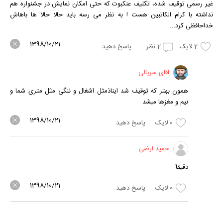
غیر رسمی توقیف شده، تکلیف عنکبوت که حتی امکان نمایش در جشنواره هم
نداشته با کرام الکاتبین هست ! به نظر می رسه باید حالا حالا ها باهاش
خداحافظی کرد...
1398/10/21
2
لایک
2
نظر
پاسخ دهید
اقای سریالی
همون بهتر که توقیف شد ایناذمثل اشغال و ننگی مثل متری شما و
نیم و مغزها مبشد
1398/10/21
0
لایک
پاسخ دهید
حمید ارضی
دقیقآ
1398/10/21
0
لایک
پاسخ دهید