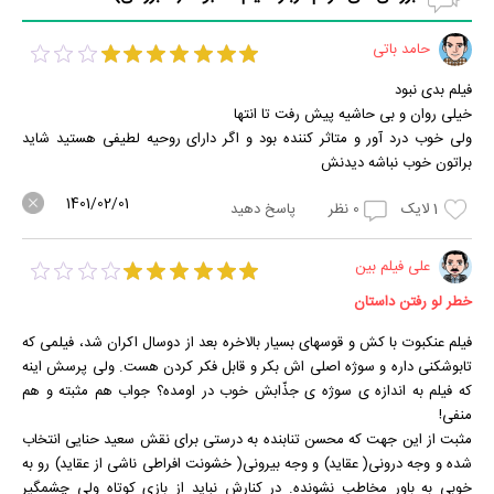
حامد باتی
فیلم بدی نبود
خیلی روان و بی حاشیه پیش رفت تا انتها
ولی خوب درد آور و متاثر کننده بود و اگر دارای روحیه لطیفی هستید شاید
براتون خوب نباشه دیدنش
1401/02/01
1
لایک
0
نظر
پاسخ دهید
علی فیلم بین
خطر لو رفتن داستان
فیلم عنکبوت با کش و قوسهای بسیار بالاخره بعد از دوسال اکران شد، فیلمی که
تابوشکنی داره و سوژه اصلی اش بکر و قابل فکر کردن هست. ولی پرسش اینه
که فیلم به اندازه ی سوژه ی جذّابش خوب در اومده؟ جواب هم مثبته و هم
منفی!
مثبت از این جهت که محسن تنابنده به درستی برای نقش سعید حنایی انتخاب
شده و وجه درونی( عقاید) و وجه بیرونی( خشونت افراطی ناشی از عقاید) رو به
خوبی به باور مخاطب نشونده. در کنارش نباید از بازی کوتاه ولی چشمگیر