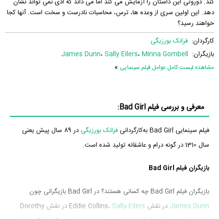
کند. دوروتی این داستان را آزمایش می کند اما می داند که ادی نمی تواند نشان
دهد. این اولین سری از وعده ها، ترس، محاسبات نادرست و سخت است. آنها کجا
خواهند رسید؟
کارگردان:
فرانک بورزیگی
بازیگران:
Minna Gombell
،
Sally Eilers
،
James Dunn
»
مشاهده لیست کامل عوامل فیلم سینمایی
معرفی و بررسی فیلم Bad Girl:
فیلم سینمایی Bad Girl به‌کارگردانی
فرانک بورزیگی
در 89 سال پیش یعنی
سال 1310 در گونه درام و عاشقانه تولید شده است.
بازیگران فیلم Bad Girl
بازیگران فیلم Bad Girl چه کسانی هستند؟ در Bad Girl بازیگرانی چون
James Dunn
در نقش Eddie Collins،
Sally Eilers
در نقش Dorothy