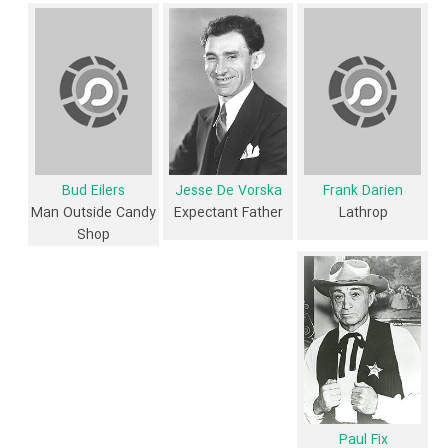
می کند. دوروتی این داستان را آزمایش می کند اما می داند که ادی نمی تواند
نشان دهد. این اولین سری از وعده ها، ترس، محاسبات نادرست و سخت
است. آنها کجا خواهند رسید؟»
فیلم Bad Girl و کارنامه فعالیت کارگردان و بازیگران
از نظر تاریخچه فعالیت کارگردان و بازیگران فیلم Bad Girl نیز آمارها و نکات
Bud Eilers
Jesse De Vorska
Frank Darien
جذابی را می‌توان بیان کرد. براساس آمارها فیلم Bad Girl به طور متوسط
Man Outside Candy
Expectant Father
Lathrop
Shop
فعالیت 1ام بازیگران این اثر است. براساس امتیاز مردم فیلم Bad Girl بهترین
اثر
Sally Eilers
در حرفه بازیگری محسوب می‌شود.
6 تن از بازیگران Bad Girl، اولین فعالیت جدی بازیگری خود را در این اثر
تجربه کرده‌اند، در واقع در Bad Girl 6 فیلم اولی بوده‌اند:
،
James Dunn
Jesse De Vorska
،
Frank Darien
،
Irving Bacon
،
Minna Gombell
و
.
Bud Eilers
همچنین
فرانک بورزیگی
کارگردان Bad Girl اولین همکاری خود با بازیگرانی
Paul Fix