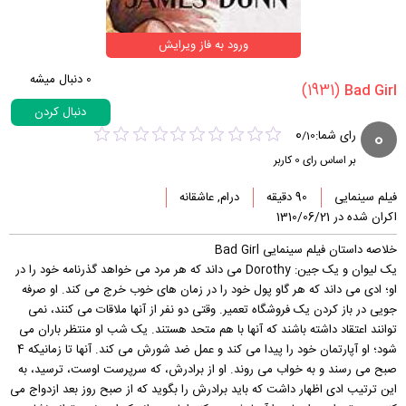
ورود به فاز ویرایش
0
دنبال میشه
(1931)
دنبال کردن
0
0
رای شما:
/
10
بر اساس رای
0
کاربر
فیلم سینمایی
90 دقیقه
درام, عاشقانه
اکران شده در 1310/06/21
خلاصه داستان فیلم سینمایی Bad Girl
یک لیوان و یک جین: Dorothy می داند که هر مرد می خواهد گذرنامه خود را در
او؛ ادی می داند که هر گاو پول خود را در زمان های خوب خرج می کند. او صرفه
جویی در باز کردن یک فروشگاه تعمیر. وقتی دو نفر از آنها ملاقات می کنند، نمی
توانند اعتقاد داشته باشند که آنها با هم متحد هستند. یک شب او منتظر باران می
شود؛ او آپارتمان خود را پیدا می کند و عمل ضد شورش می کند. آنها تا زمانیکه 4
صبح می رسند و به خواب می روند. او از برادرش، که سرپرست اوست، ترسید، به
این ترتیب ادی اظهار داشت که باید برادرش را بگوید که از صبح روز بعد ازدواج می