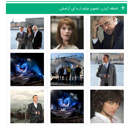
آرامش حدود 15 بازیگر جلوی دوربین رفته‌اند که از نظر تعداد بازیگران می‌توان
اضافه کردن تصویر فیلم ذره ای آرامش
ذره ای آرامش را یک اثر پربازیگر عنوان کرد. از این‌لحاظ کارگردانی فیلم ذره ای
آرامش باتوجه به بازی گرفتن از این تعداد بازیگر و مدیریت آنها کار بسیار
دشواری بوده است؛ باید بررسی کرد آیا
مارک فورستر
به‌عنوان کارگردان و
به‌عنوان بازیگردان و همچنین تیم بازیگری ذره ای آرامش توانسته‌اند در این
زمینه موفق باشند و بازی‌های درخشانی را نمایش دهند؟
از دیگر بازیگران فیلم ذره ای آرامش می‌توان به
دیوید هاربر
،
یسپر کریستنسن
،
آناتولی تاوبمان
،
روری کینیار
،
تیم پیگات-اسمیت
،
خواکین کوسیو
،
Fernando
Guillén Cuervo
و
Jesús Ochoa
اشاره کرد.
متوسط سن بازیگران ذره ای آرامش براساس میزان سنی که از آنها در
دایرةالمعارف آنلاین سینما و تلویزیون یعنی
منظوم
ثبت شده، 57 سال است که
نشان می‌دهد بازیگران ذره ای آرامش عمدتا از نظر سنی افرادی پیر و باتجربه
هستند.
داستان فیلم ذره ای آرامش