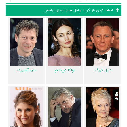
از نظر تاریخچه فعالیت کارگردان و بازیگران فیلم ذره ای آرامش نیز آمارها و
اضافه کردن بازیگر یا عوامل فیلم ذره ای آرامش
نکات جذابی را می‌توان بیان کرد. براساس آمارها فیلم ذره ای آرامش به طور
متوسط فعالیت 11ام بازیگران این اثر است. براساس امتیاز مردم فیلم ذره ای
آرامش بهترین اثر
جما آرترتون
و
Jesús Ochoa
و یکی از 4 اثر شاخص
Fernando Guillén Cuervo
در حرفه بازیگری محسوب می‌شود.
براساس امتیاز مردم فیلم ذره ای آرامش یکی از 4 اثر شاخص
مارک فورستر
در
حرفه کارگردانی محسوب می‌شود.
فیلم ذره ای آرامش براساس امتیاز مردم به آثار یکی از 4 اثر شاخص
نیل
دنیل کریگ
متیو آمالریک
اولگا کوریلنکو
پرویس
در حرفه نویسندگی محسوب می‌شود.
2 تن از بازیگران ذره ای آرامش، اولین فعالیت جدی بازیگری خود را در این اثر
تجربه کرده‌اند، در واقع در ذره ای آرامش 2 فیلم اولی بوده‌اند:
آناتولی تاوبمان
و
روری کینیار
.
همچنین
مارک فورستر
کارگردان ذره ای آرامش اولین همکاری خود با بازیگرانی
چون
دنیل کریگ
،
اولگا کوریلنکو
،
متیو آمالریک
،
جودی دنچ
،
جانکارلو جانینی
،
جما آرترتون
،
جفری رایت
،
دیوید هاربر
،
یسپر کریستنسن
،
تیم پیگات-اسمیت
،