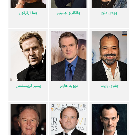
خواکین کوسیو
،
Fernando Guillén Cuervo
و
Jesús Ochoa
را در این اثر
جودی دنچ
جانکارلو جانینی
جما آرترتون
تجربه کرده است. در میان بازیگران ذره ای آرامش نیز 93 همکاریِ اول رخ
داده، به‌عبارت دیگر در این فیلم میان هر یک از 15 بازیگر با یکدیگر یک رابطه
همکاری شکل گرفته که 93 همکاری برای اولین‌مرتبه در ذره ای آرامش رخ داده
است. مانند:
دنیل کریگ
و
اولگا کوریلنکو
،
متیو آمالریک
و
جودی دنچ
،
جانکارلو
جانینی
و
جما آرترتون
،
جفری رایت
و
دیوید هاربر
،
یسپر کریستنسن
و
آناتولی
تاوبمان
.
آیا می‌دانید کدام هنرمندان فیلم ذره ای آرامش فوت‌کرده‌اند؟ از میان عوامل و
بازیگران فیلم ذره ای آرامش، 1 نفر به دیار باقی سفر کرده است و دیگر در میان
جفری رایت
دیوید هاربر
یسپر کریستنسن
ما نیست: شادروان
تیم پیگات-اسمیت
.
عوامل فیلم ذره ای آرامش
در مجموع بیش از 18 نفر در تولید فیلم ذره ای آرامش نقش داشته‌اند و هر یک
از آنها در
منظوم
یک صفحه اختصاصی دارند.