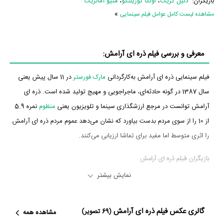
بازیگران:
دنیل کریگ
،
اولگا کوریلنکو
،
متیو آمالریک
»
مشاهده لیست کامل عوامل فیلم سینمایی
معرفی و بررسی فیلم ذره ای آرامش:
فیلم سینمایی ذره ای آرامش به‌کارگردانی
مارک فورستر
در 11 سال پیش یعنی
سال 1387 در گونه حادثه‌ای، ماجراجویی و مهیج تولید شده است. ذره ای
آرامش توانست در مرجع ارزشگذاری سینما و تلویزیون یعنی
منظوم
نمره 5.9
از 10 را از سوی مردم بدست بیاورد که نشان می‌دهد عموم مردم ذره ای آرامش
را اثری متوسط اما مفید برای تماشا ارزیابی می‌کنند.
بازیگران فیلم ذره ای آرامش
نمایش بیشتر
بازیگران فیلم ذره ای آرامش چه کسانی هستند؟ در ذره ای آرامش بازیگرانی
چون
دنیل کریگ
،
اولگا کوریلنکو
،
متیو آمالریک
،
جودی دنچ
،
جانکارلو جانینی
،
گالری عکس فیلم ذره ای آرامش
جما آرترتون
و
جفری رایت
به ایفای نقش و بازیگری پرداخته‌اند. در فیلم ذره ای
(69 تصویر)
مشاهده همه