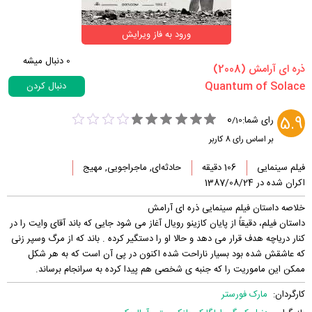
ورود به فاز ویرایش
0
دنبال میشه
‏ذره ای آرامش‏ (2008)
دنبال کردن
0
5.9
رای شما:
/
10
بر اساس رای
8
کاربر
فیلم سینمایی
106 دقیقه
حادثه‌ای, ماجراجویی, مهیج
اکران شده در 1387/08/24
خلاصه داستان فیلم سینمایی ذره ای آرامش
داستان فیلم، دقیقاً از پایان کازینو رویال آغاز می شود جایی که باند آقای وایت را در
کنار دریاچه هدف قرار می دهد و حالا او را دستگیر کرده . باند که از مرگ وسپر زنی
که عاشقش شده بود بسیار ناراحت شده اکنون در پی آن است که به هر شکل
ممکن این ماموریت را که جنبه ی شخصی هم پیدا کرده به سرانجام برساند.
کارگردان:
مارک فورستر