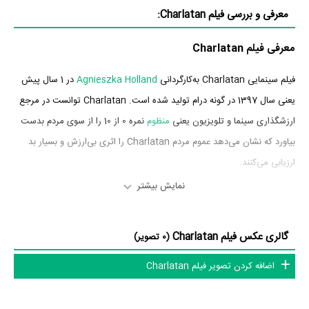
معرفی و بررسی فیلم Charlatan:
معرفی فیلم Charlatan
فیلم سینمایی Charlatan به‌کارگردانی
Agnieszka Holland
در 1 سال پیش
یعنی سال 1397 در گونه درام تولید شده است. Charlatan توانست در مرجع
ارزشگذاری سینما و تلویزیون یعنی
منظوم
نمره 0 از 10 را از سوی مردم بدست
بیاورد که نشان می‌دهد عموم مردم Charlatan را اثری بی‌ارزش و بسیار بد
ارزیابی می‌کنند.
نمایش بیشتر
بازیگران فیلم Charlatan
بازیگران فیلم Charlatan چه کسانی هستند؟ در Charlatan بازیگرانی چون
گالری عکس فیلم Charlatan
(0 تصویر)
Ivan Trojan
در نقش Jan Mikolásek،
Vladimír Polívka
و
Jaroslava
اضافه کردن تصویر فیلم Charlatan
Pokorná
به ایفای نقش و بازیگری پرداخته‌اند. در فیلم Charlatan حدود 3
بازیگر جلوی دوربین رفته‌اند که از نظر تعداد بازیگران می‌توان Charlatan را