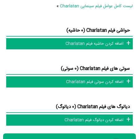
مرتبط فیلم Charlatan عبارت است از: .
لیست کامل عوامل فیلم سینمایی Charlatan
»
فیلم Charlatan و کارنامه فعالیت کارگردان و بازیگران
حواشی فیلم Charlatan (0 حاشیه)
از نظر تاریخچه فعالیت کارگردان و بازیگران فیلم Charlatan نیز آمارها و نکات
جذابی را می‌توان بیان کرد. براساس آمارها فیلم Charlatan به طور متوسط
اضافه کردن حاشیه فیلم Charlatan
فعالیت 3ام بازیگران این اثر است.
2 تن از بازیگران Charlatan، اولین فعالیت جدی بازیگری خود را در این اثر
سوتی های فیلم Charlatan (0 سوتی)
تجربه کرده‌اند، در واقع در Charlatan 2 فیلم اولی بوده‌اند:
Vladimír Polívka
و
Jaroslava Pokorná
.
اضافه کردن سوتی فیلم Charlatan
همچنین
Agnieszka Holland
کارگردان Charlatan اولین همکاری خود با
بازیگرانی چون
Ivan Trojan
را در این اثر تجربه کرده است. در میان بازیگران
Charlatan نیز 3 همکاریِ اول رخ داده، به‌عبارت دیگر در این فیلم میان هر
دیالوگ های فیلم Charlatan (0 دیالوگ)
یک از 3 بازیگر با یکدیگر یک رابطه همکاری شکل گرفته که 3 همکاری برای
اضافه کردن دیالوگ فیلم Charlatan
اولین‌مرتبه در Charlatan رخ داده است. مانند:
Ivan Trojan
و
Vladimír
Ivan Trojan
،
Polívka
و
Vladimír Polívka
،
Jaroslava Pokorná
و