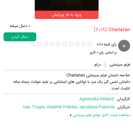
ورود به فاز ویرایش
0
دنبال میشه
(2018)
دنبال کردن
0
0
رای شما:
/
10
بر اساس رای
0
کاربر
فیلم سینمایی
درام
خلاصه داستان فیلم سینمایی Charlatan
داستان نفس گیر یک مرد با توانایی های استثنایی بر علیه حوادث پنجاه ساله
تثلیث است.
کارگردان:
Agnieszka Holland
بازیگران:
Jaroslava Pokorná
،
Vladimír Polívka
،
Ivan Trojan
»
مشاهده لیست کامل عوامل فیلم سینمایی