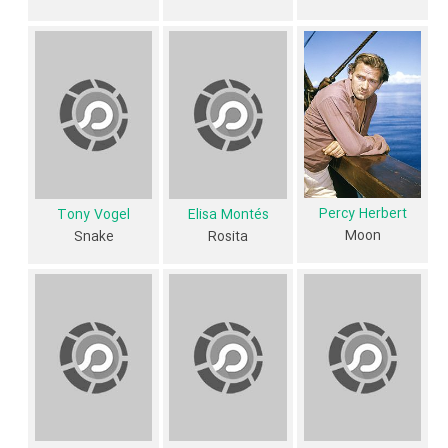
باتجربه هستند.
داستان فیلم Captain Apache
از محتوا و داستان فیلم Captain Apache چقدر اطلاع دارید؟ فیلم‌نامه
Captain Apache توسط
Milton Sperling
،
Philip Yordan
و
S.E.
Whitman
نوشته شده است.
Percy Herbert
Tony Vogel
Elisa Montés
در خلاصه داستانی که یا از سوی تیم رسانه‌ای اثر و یا توسط دیگر رسانه‌ها درباره
Moon
Snake
Rosita
داستان Captain Apache منتشر شده است، می‌خوانیم: «یک افسر ارتش
آمریكایی متولد بومی آمریکا، كاپیتان آپاچی، در مورد قتل، طرح توطئه ریاست
جمهوری را كشف می كند.»
فیلم Captain Apache از نظر ساختار (فرم)، محتوا و محیط تولید، به آثار
مختلفی شباهت دارد. با توجه به شاخص‌های متعدد و گوناگونی می‌توان گفت
آثار مرتبط فیلم Captain Apache عبارت است از: .