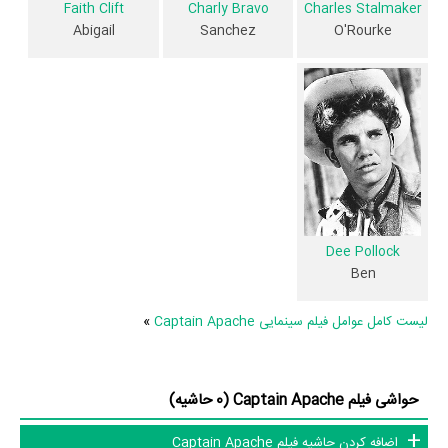
Faith Clift
Charly Bravo
Charles Stalmaker
فیلم Captain Apache و کارنامه فعالیت کارگردان و بازیگران
Abigail
Sanchez
O'Rourke
از نظر تاریخچه فعالیت کارگردان و بازیگران فیلم Captain Apache نیز آمارها
و نکات جذابی را می‌توان بیان کرد. براساس آمارها فیلم Captain Apache به
طور متوسط فعالیت 7ام بازیگران این اثر است.
2 تن از بازیگران Captain Apache، اولین فعالیت جدی بازیگری خود را در
این اثر تجربه کرده‌اند، در واقع در Captain Apache 2 فیلم اولی بوده‌اند:
Charles Stalmaker
و
Faith Clift
.
همچنین
Alexander Singer
کارگردان Captain Apache اولین همکاری
Dee Pollock
Ben
خود با بازیگرانی چون
لی ون کلیف
،
کارول بیکر
،
Percy
،
Stuart Whitman
Charly Bravo
،
Tony Vogel
،
Elisa Montés
،
Herbert
و
Dee Pollock
را
لیست کامل عوامل فیلم سینمایی Captain Apache
»
در این اثر تجربه کرده است. در میان بازیگران Captain Apache نیز 45
همکاریِ اول رخ داده، به‌عبارت دیگر در این فیلم میان هر یک از 10 بازیگر با
یکدیگر یک رابطه همکاری شکل گرفته که 45 همکاری برای اولین‌مرتبه در
حواشی فیلم Captain Apache (0 حاشیه)
Captain Apache رخ داده است. مانند:
لی ون کلیف
و
کارول بیکر
،
Stuart
اضافه کردن حاشیه فیلم Captain Apache