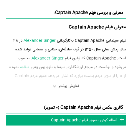
معرفی و بررسی فیلم Captain Apache:
معرفی فیلم Captain Apache
فیلم سینمایی Captain Apache به‌کارگردانی
Alexander Singer
در 48
سال پیش یعنی سال 1350 در گونه حادثه‌ای، جنایی و معمایی تولید شده
است. Captain Apache که اولین فیلم
Alexander Singer
محسوب
می‌شود و توانست در مرجع ارزشگذاری سینما و تلویزیون یعنی
منظوم
نمره 0
از 10 را از سوی مردم بدست بیاورد که نشان می‌دهد عموم مردم Captain
Apache را اثری بی‌ارزش و بسیار بد ارزیابی می‌کنند.
نمایش بیشتر
بازیگران فیلم Captain Apache
گالری عکس فیلم Captain Apache
(0 تصویر)
بازیگران فیلم Captain Apache چه کسانی هستند؟ در Captain Apache
اضافه کردن تصویر فیلم Captain Apache
بازیگرانی چون
لی ون کلیف
در نقش Capt. Apache،
کارول بیکر
در نقش
Stuart Whitman
Maude،
در نقش Griffin،
Percy Herbert
در نقش