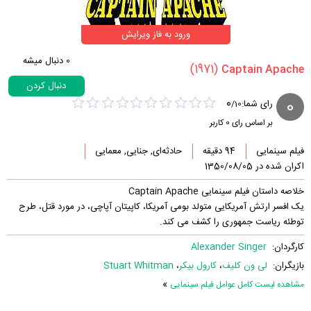
ورود به فاز ویرایش
0
دنبال میشه
(1971)
دنبال کردن
0
0
رای شما:
/
10
بر اساس رای
0
کاربر
فیلم سینمایی
94 دقیقه
حادثه‌ای, جنایی, معمایی
اکران شده در 1350/08/05
خلاصه داستان فیلم سینمایی Captain Apache
یک افسر ارتش آمریكایی متولد بومی آمریکا، كاپیتان آپاچی، در مورد قتل، طرح
توطئه ریاست جمهوری را كشف می كند.
کارگردان:
Alexander Singer
بازیگران:
لی ون کلیف
،
کارول بیکر
،
Stuart Whitman
»
مشاهده لیست کامل عوامل فیلم سینمایی