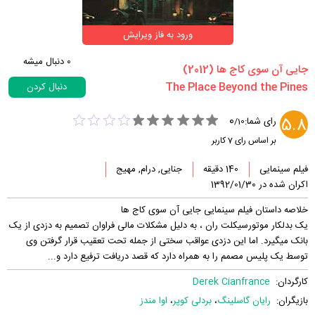
ورود به فاز ویرایش
0
دنبال میشه
‏جایی آن سوی کاج ها‏ (2012)
دنبال کردن
0
5.8
رای شما:
/
10
بر اساس رای
7
کاربر
فیلم سینمایی
140 دقیقه
جنایی, درام, مهیج
اکران شده در 1392/01/30
خلاصه داستان فیلم سینمایی جایی آن سوی کاج ها
یک بدلکار موتورسیکلت ران ، به دلیل مشکلات مالی فراوان تصمیم به دزدی از یک
بانک میگیرد. اما این دزدی عواقب سختی از جمله تحت تعقیب قرار گرفتن وی
توسط یک پلیس مصمم را به همراه دارد که قصد دریافت ترفیع دارد و...
کارگردان:
Derek Cianfrance
بازیگران:
رایان گاسلینگ
،
بردلی کوپر
،
اوا مندز