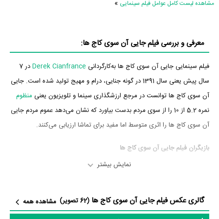
»
مشاهده لیست کامل عوامل فیلم سینمایی
معرفی و بررسی فیلم جایی آن سوی کاج ها:
فیلم سینمایی جایی آن سوی کاج ها به‌کارگردانی
Derek Cianfrance
در 7
سال پیش یعنی سال 1391 در گونه جنایی، درام و مهیج تولید شده است. جایی
آن سوی کاج ها توانست در مرجع ارزشگذاری سینما و تلویزیون یعنی
منظوم
نمره 5.2 از 10 را از سوی مردم بدست بیاورد که نشان می‌دهد عموم مردم جایی
آن سوی کاج ها را اثری متوسط اما مفید برای تماشا ارزیابی می‌کنند.
بازیگران فیلم جایی آن سوی کاج ها
نمایش بیشتر
بازیگران فیلم جایی آن سوی کاج ها چه کسانی هستند؟ در جایی آن سوی کاج
ها بازیگرانی چون
رایان گاسلینگ
در نقش Luke،
بردلی کوپر
،
اوا مندز
در نقش
گالری عکس فیلم جایی آن سوی کاج ها
Craig Van Hook
Romina،
در نقش Jack،
اولگا مردیز
در نقش Malena،
(62 تصویر)
مشاهده همه
Angelo Anthony Pizza
در نقش Baby Jason (as Anthony Angelo