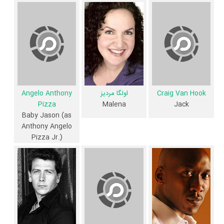
Derek Cianfrance
در حرفه نویسندگی محسوب می‌شود.
5 تن از بازیگران جایی آن سوی کاج ها، اولین فعالیت جدی بازیگری خود را در
این اثر تجربه کرده‌اند، در واقع در جایی آن سوی کاج ها 5 فیلم اولی بوده‌اند:
Tula
،
John Facci
،
Angelo Anthony Pizza
،
Craig Van Hook
و
.
Penny
همچنین
Derek Cianfrance
کارگردان جایی آن سوی کاج ها اولین همکاری
Craig Van Hook
اولگا مردیز
Angelo Anthony
خود با بازیگرانی چون
بردلی کوپر
،
اوا مندز
،
اولگا مردیز
،
ماهرشالا علی
و
بن
Pizza
Malena
Jack
مندلسون
را در این اثر تجربه کرده است. در میان بازیگران جایی آن سوی کاج
Baby Jason (as
Anthony Angelo
ها نیز 55 همکاریِ اول رخ داده، به‌عبارت دیگر در این فیلم میان هر یک از 11
Pizza Jr.)
بازیگر با یکدیگر یک رابطه همکاری شکل گرفته که 55 همکاری برای
اولین‌مرتبه در جایی آن سوی کاج ها رخ داده است. مانند:
رایان گاسلینگ
و
بردلی کوپر
،
اوا مندز
و
Craig Van Hook
،
اولگا مردیز
و
Angelo Anthony
Pizza
،
ماهرشالا علی
و
John Facci
،
بن مندلسون
و
Tula
.
عوامل فیلم جایی آن سوی کاج ها