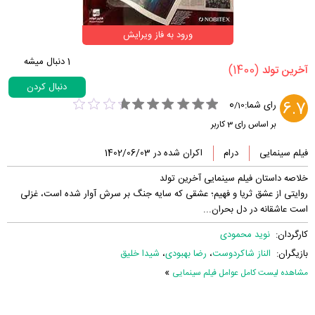
ورود به فاز ویرایش
1
دنبال میشه
(1400)
‏آخرین تولد‏
دنبال کردن
0
6.7
رای شما:
/
10
بر اساس رای
3
کاربر
فیلم سینمایی
درام
اکران شده در 1402/06/03
خلاصه داستان فیلم سینمایی آخرین تولد
روایتی از عشق ثریا و فهیم؛ عشقی که سایه‌ جنگ بر سرش آوار شده است، غزلی
است عاشقانه در دل بحران...
کارگردان:
نوید محمودی
بازیگران:
الناز شاکردوست
،
رضا بهبودی
،
شیدا خلیق
»
مشاهده لیست کامل عوامل فیلم سینمایی