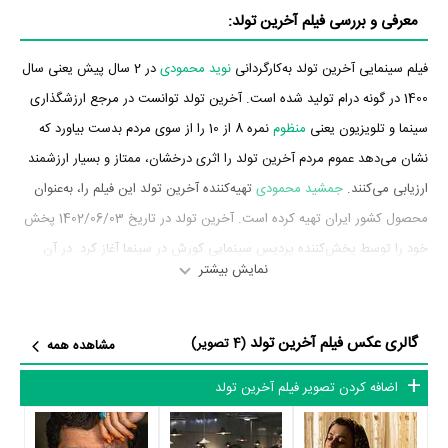
معرفی و بررسی فیلم آخرین تولد:
فیلم سینمایی آخرین تولد به‌کارگردانی
نوید محمودی
در 2 سال پیش یعنی سال
1400 در گونه درام تولید شده است. آخرین تولد توانست در مرجع ارزشگذاری
سینما و تلویزیون یعنی
منظوم
نمره 8 از 10 را از سوی مردم بدست بیاورد که
نشان می‌دهد عموم مردم آخرین تولد را اثری درخشان، ممتاز و بسیار ارزشمند
ارزیابی می‌کنند.
جمشید محمودی
تهیه‌کننده آخرین تولد این فیلم را، به‌عنوان
محصول کشور ایران تهیه کرده است. آخرین تولد در تاریخ 1402/06/03 پخش
خود را توسط پخش‌کننده پردیس سینمایی کورش در سینما آغاز کرد. در آن
نمایش بیشتر
روزها آخرین تولد توانست آمار فروش 3،942،823،500 تومان را به ثبت
برساند.
گالری عکس فیلم آخرین تولد
(4 تصویر)
مشاهده همه
بازیگران فیلم آخرین تولد
اضافه کردن تصویر فیلم آخرین تولد
بازیگران فیلم آخرین تولد چه کسانی هستند؟ در آخرین تولد بازیگرانی چون
الناز شاکردوست
،
رضا بهبودی
،
شیدا خلیق
،
پدرام شریفی
،
نیلوفر کوخانی
و