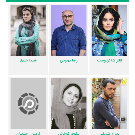
از نظر تاریخچه فعالیت کارگردان و بازیگران فیلم آخرین تولد نیز آمارها و نکات
جذابی را می‌توان بیان کرد. براساس آمارها فیلم آخرین تولد به طور متوسط
فعالیت 20ام بازیگران این اثر است. براساس امتیاز مردم فیلم آخرین تولد
بهترین اثر
رضا بهبودی
،
شیدا خلیق
،
پدرام شریفی
و
نیلوفر کوخانی
در حرفه
بازیگری محسوب می‌شود.
براساس امتیاز مردم فیلم آخرین تولد بهترین اثر
نوید محمودی
در حرفه
کارگردانی محسوب می‌شود.
الناز شاکردوست
شیدا خلیق
رضا بهبودی
همچنین
نوید محمودی
کارگردان آخرین تولد اولین همکاری خود با بازیگرانی
چون
الناز شاکردوست
،
رضا بهبودی
،
شیدا خلیق
،
پدرام شریفی
،
نیلوفر کوخانی
و
آرمین رحیمیان
را در این اثر تجربه کرده است. در میان بازیگران آخرین تولد
نیز 11 همکاریِ اول رخ داده، به‌عبارت دیگر در این فیلم میان هر یک از 6 بازیگر
با یکدیگر یک رابطه همکاری شکل گرفته که 11 همکاری برای اولین‌مرتبه در
آخرین تولد رخ داده است. مانند:
الناز شاکردوست
و
رضا بهبودی
،
الناز
شاکردوست
و
شیدا خلیق
،
الناز شاکردوست
و
نیلوفر کوخانی
،
رضا بهبودی
و
شیدا خلیق
،
رضا بهبودی
و
نیلوفر کوخانی
.
پدرام شریفی
نیلوفر کوخانی
آرمین رحیمیان