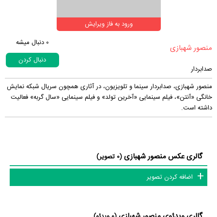
ورود به فاز ویرایش
0
دنبال میشه
‏منصور شهبازی‏
دنبال کردن
صدابردار
منصور شهبازی، صدابردار سینما و تلویزیون، در آثاری همچون سریال شبکه نمایش
خانگی «آنتن»، فیلم سینمایی «آخرین تولد» و فیلم سینمایی «سال گربه» فعالیت
داشته است.
گالری عکس منصور شهبازی
(0 تصویر)
اضافه کردن تصویر
گالری ویدئوی منصور شهبازی
(0 ویدئو)