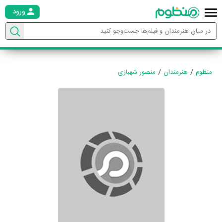
ورود
منظوم
هنرمندان
منصور شهبازی