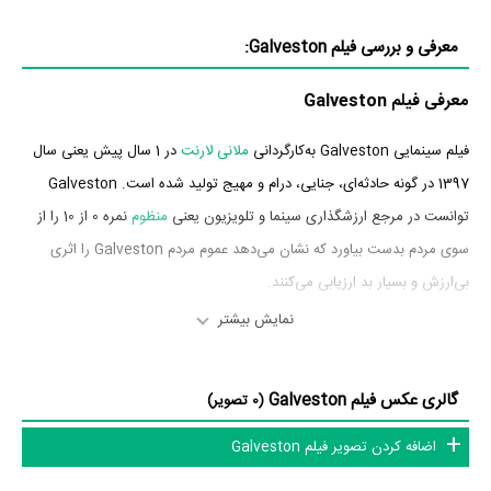
معرفی و بررسی فیلم Galveston:
معرفی فیلم Galveston
فیلم سینمایی Galveston به‌کارگردانی
ملانی لارنت
در 1 سال پیش یعنی سال
1397 در گونه حادثه‌ای، جنایی، درام و مهیج تولید شده است. Galveston
توانست در مرجع ارزشگذاری سینما و تلویزیون یعنی
منظوم
نمره 0 از 10 را از
سوی مردم بدست بیاورد که نشان می‌دهد عموم مردم Galveston را اثری
بی‌ارزش و بسیار بد ارزیابی می‌کنند.
نمایش بیشتر
بازیگران فیلم Galveston
بازیگران فیلم Galveston چه کسانی هستند؟ در Galveston بازیگرانی چون
گالری عکس فیلم Galveston
(0 تصویر)
بن فاستر
در نقش Roy،
Jeffrey Grover
در نقش Dr. Finelli،
اضافه کردن تصویر فیلم Galveston
Christopher Amitrano
در نقش Jay،
Mark Hicks
در نقش Lou،
María
Valverde
در نقش Carmen،
بیوهانکز بریجز
در نقش Stan و
Michael