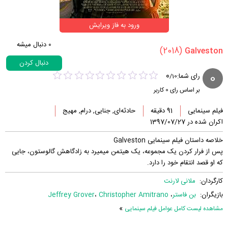
ورود به فاز ویرایش
0
دنبال میشه
(2018)
دنبال کردن
0
0
رای شما:
/
10
بر اساس رای
0
کاربر
فیلم سینمایی
91 دقیقه
حادثه‌ای, جنایی, درام, مهیج
اکران شده در 1397/07/27
خلاصه داستان فیلم سینمایی Galveston
پس از فرار کردن یک مجموعه، یک هیتمن میمیرد به زادگاهش گالوستون، جایی
که او قصد انتقام خود را دارد.
کارگردان:
ملانی لارنت
بازیگران:
بن فاستر
،
Christopher Amitrano
،
Jeffrey Grover
»
مشاهده لیست کامل عوامل فیلم سینمایی