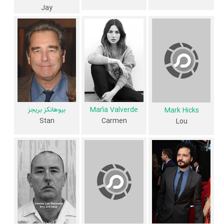
در خلاصه داستانی که یا از سوی تیم رسانه‌ای اثر و یا توسط دیگر رسانه‌ها درباره
Jay
داستان Galveston منتشر شده است، می‌خوانیم: «پس از فرار کردن یک
مجموعه، یک هیتمن میمیرد به زادگاهش گالوستون، جایی که او قصد انتقام
خود را دارد.»
فیلم Galveston از نظر ساختار (فرم)، محتوا و محیط تولید، به آثار مختلفی
شباهت دارد. با توجه به شاخص‌های متعدد و گوناگونی می‌توان گفت آثار
مرتبط فیلم Galveston عبارت است از: .
María Valverde
بیوهانکز بریجز
Mark Hicks
Stan
Carmen
Lou
فیلم Galveston و کارنامه فعالیت کارگردان و بازیگران
از نظر تاریخچه فعالیت کارگردان و بازیگران فیلم Galveston نیز آمارها و نکات
جذابی را می‌توان بیان کرد. براساس آمارها فیلم Galveston به طور متوسط
فعالیت 13ام بازیگران این اثر است.
2 تن از بازیگران Galveston، اولین فعالیت جدی بازیگری خود را در این اثر
تجربه کرده‌اند، در واقع در Galveston 2 فیلم اولی بوده‌اند:
G. Peter King
و