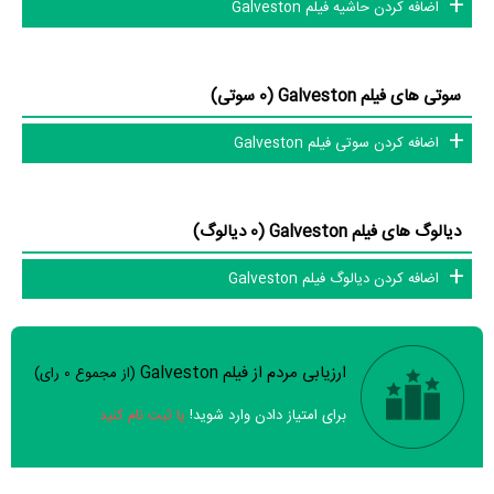
اضافه کردن حاشیه فیلم Galveston
تاکنون در بخش‌های گالری عکس و پوستر فیلم Galveston، ویدئو و تیزر فیلم
سوتی های فیلم Galveston (0 سوتی)
Galveston، حواشی فیلم Galveston، دیالوگ برتر فیلم Galveston، سوتی
اضافه کردن سوتی فیلم Galveston
فیلم Galveston و نقد فیلم Galveston هنوز موردی ثبت نشده است. قطعا
ما و شما به این حد قانع نیستیم؛ باید به‌کمک علاقمندان فیلم، سریال و تئاتر،
این دایرة‌المعارف آنلاین و بانک اطلاعات هنرمندان و آثار سینما، تلویزیون و
دیالوگ های فیلم Galveston (0 دیالوگ)
تئاتر را کامل و کامل‌تر کنیم.
اضافه کردن دیالوگ فیلم Galveston
ارزیابی مردم از فیلم Galveston
(از مجموع
0
رای)
سوالات نظرسنجی ( 8 سوال)
برای امتیاز دادن وارد شوید!
یا ثبت نام کنید
خیر
تقریبا
بله
فیلم ارزش یک بار دیدن را دارد؟