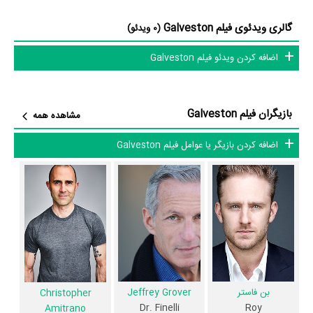
Ray Escamilla
در نقش Angelo به ایفای نقش و بازیگری پرداخته‌اند. در
گالری ویدئوی فیلم Galveston
(0 ویدئو)
فیلم Galveston حدود 10 بازیگر جلوی دوربین رفته‌اند که از نظر تعداد بازیگران
اضافه کردن ویدئو فیلم Galveston
می‌توان Galveston را یک اثر پربازیگر عنوان کرد. از این‌لحاظ کارگردانی فیلم
Galveston باتوجه به بازی گرفتن از این تعداد بازیگر و مدیریت آنها کار بسیار
دشواری بوده است؛ باید بررسی کرد آیا
ملانی لارنت
به‌عنوان کارگردان و به‌عنوان
بازیگران فیلم Galveston
مشاهده همه
بازیگردان و همچنین تیم بازیگری Galveston توانسته‌اند در این زمینه موفق
باشند و بازی‌های درخشانی را نمایش دهند؟
اضافه کردن بازیگر یا عوامل فیلم Galveston
از دیگر بازیگران فیلم Galveston می‌توان به
G. Peter King
در نقش Third
Jimmie Lee Sessoms
Man،
در نقش First Man و
ال فانینگ
در نقش
Rocky اشاره کرد.
داستان فیلم Galveston
از محتوا و داستان فیلم Galveston چقدر اطلاع دارید؟ فیلم‌نامه Galveston
بن فاستر
Jeffrey Grover
توسط
Nic Pizzolatto
نوشته شده است.
Christopher
Dr. Finelli
Roy
Amitrano