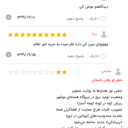
دیدگاهتو عوض کن
1399/09/01
0
لایک
پاسخ دهید
پریا
وووووای ببین کی داره نظر میده یه جیره خور نظام
1399/09/15
1
لایک
پاسخ دهید
سلیمی
خطر لو رفتن داستان
جشن نور هندوها به روایت تصویر
وضعیت تولید برق در نیروگاه هسته‌ای بوشهر
ریزش کوه در کوته کومه آستارا
تصویب کلیات طرح حمایت از افشاگران فساد
تشدید محدودیت‌های کرونایی در اروپا
«زیرخاکی» جدید ساخته می‌شود