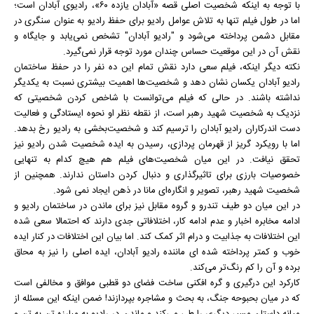
با توجه به اینکه شخصیت اصلی قصه «آبادان یازده ۶۰»، رادیوی آبادان است؛
اما در طول فیلم تنها به تلاش عوامل رادیو برای حفظ رادیو به عنوان سنگری در
مقابل دشمن پرداخته می‌شود و "رادیو آبادان" تشخص نمی‌یابد و جایگاه و
نقش آن در این موقعیت حساس چندان مورد توجه قرار نمی‌گیرد.
نکته دیگر اینکه، فیلم سعی دارد نقش تمام این ده نفر را در حفظ ساختمان
رادیو آبادان یکسان نشان دهد و شخصیت‌ها اهمیت بیشتری نسبت به یکدیگر
نداشته باشند. در حالی که فیلم می‌توانست با شاخص کردن شخصیتی که
نزدیک به شخصیت شهید رهبر است، از نقطه نظر او نحوه ایستادگی و فعالیت
دست اندرکاران رادیو آبادان را ترسیم کند و شخصیت‌بخشی به رادیو رخ بدهد.
اما با رویکرد گریز از قهرمان پردازی، رسیدن به ایده شخصیت شدن رادیو نیز
تحقق نیافت. در این میان شخصیت‌های فیلم هم هیچ کدام به تنهایی
خصوصیات بارزی برای تاثیرگذاری و دنبال کردن داستان ندارند. همچنین از
شخصیت شهید رهبر، تصویر و انگاره‌ای مانا در ذهن ایجاد نمی شود.
در این میان دو طیف تندرو و گروه مقابل نیز برای ماندن در ساختمان رادیو و
ادامه مخابره اخبار و عدم ادامه کار، اختلافاتی جدی دارند که احتمالا سعی شده
این اختلافات به جذابیت و درام اثر کمک کند. اما بیان این اختلافات در کنار ایده
خوب و کمتر پرداخته شده ‌ای ماننده رادیو آبادان، ایده اصلی را نیز به محاق
برده و آن را کم رنگ‌تر می‌کند.
کارکرد این درگیری و گره افکنی ساخت فضای دو قطبی موافق و مخالفی است
که در میان بحبوحه جنگ، به بحث و مشاجره بپردازند! ضمن اینکه این مسئله از