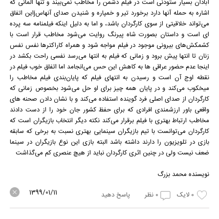
آبادان بسیار ستودنی است در فیلم دشمن را مخاطب نمی‌بیند و تنها المانی که
اشاره به حمله آنها دارد برخورد تیر و خمپاره و شنیدن صدای آنهاسjاین اتفاق
می‌تواند خلاقیتی از سوی کارگردان باشد، و اما به دلیل اینکه فیلمنامه سه پرده
ای است و داستان بصورت شاه پیرنگ روایت می‌شود مخاطب قرار است با
کشمکش‌های بیرونی موجود در فیلم مواجه شود و همراه کاراکترها نفس نفس
زنان تا انتها پیش برود و زمانی که فیلم به انتها می‌رسد نفسی راحت بکشد در
اینجا عدم حضور عراقی ها به کاهش این حس می‌انجامد اما اتفاق خوب فیلم در
نقطه اوج آن است و رسیدن به انتهای فیلم که پایان‌بندی فیلم مخاطب را
میخکوب می‌کند و در پایان همه چیز برای او حل می‌شود بخصوص زمانی که
کارگردان از صدای اصلی فرد گوینده استفاده می‌کند و با نشان دادن صحنه های
واقعی باور ارزشمندی افرادی که برای حفظ کشور جان خود را از دست دادند
مخاطب ارتباط بهتری با فیلم برقرار می‌کند نکته دیگر انتخاب بازیگران است که
کارگردان می‌توانست با تیم بازیگران سینمایی بهتری نسبت به برخی که سابقه
بازی در تلویزیون را دارند داشته باشد البته بازی این نوع بازیگران در سینما
ضعف نیست ولی در چنین اثری کارگردان نباید از هیچ عنصری کم می‌گذاشت
نویسنده محمد بزرگ
1399/01/11
0
لایک
0
نظر
پاسخ دهید