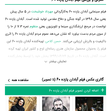
فیلم سینمایی آبادان یازده 60 به‌کارگردانی
مهرداد خوشبخت
در 5 سال پیش
یعنی سال 1398 در گونه جنگی و دفاع مقدس تولید شده است. آبادان یازده 60
توانست در مرجع ارزشگذاری سینما و تلویزیون یعنی
منظوم
نمره 7.3 از 10 را
از سوی مردم بدست بیاورد که نشان می‌دهد عموم مردم آبادان یازده 60 را اثری
باکیفیت و باارزش ارزیابی می‌کنند.
حسن کلامی
تهیه‌کننده آبادان یازده 60 این
فیلم را، به‌عنوان محصول سازمان هنری رسانه‌ای اوج و کشور ایران تهیه کرده
است. آبادان یازده 60 در تاریخ 1399/06/26 پخش خود را توسط پخش‌کننده
نمایش بیشتر
پردیس سینمای کورش در سینما آغاز کرد. در آن روزها آبادان یازده 60 توانست
آمار فروش 87،759،438 تومان را به ثبت برساند.
گالری عکس فیلم آبادان یازده 60
(11 تصویر)
مشاهده همه
بازیگران فیلم آبادان یازده 60
اضافه کردن تصویر فیلم آبادان یازده 60
بازیگران فیلم آبادان یازده 60 چه کسانی هستند؟ در آبادان یازده 60 بازیگرانی
چون
حسن معجونی
،
علیرضا کمالی
،
نادر سلیمانی
،
حمیدرضا محمدی
،
شبنم
گودرزی
،
یاسین مسعودی
و
رضا مسعودی
به ایفای نقش و بازیگری پرداخته‌اند.