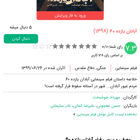
ورود به فاز ویرایش
5
دنبال میشه
(1398)
‏آبادان یازده 60‏
دنبال کردن
0
7.3
رای شما:
/
10
بر اساس رای
38
کاربر
فیلم سینمایی
جنگی, دفاع مقدس
اکران شده در 1399/06/26
خلاصه داستان فیلم سینمایی آبادان یازده 60
مردم غیور آبادان... شهر در آستانه سقوط قرار گرفته است!
کارگردان:
مهرداد خوشبخت
بازیگران:
حسن معجونی
،
علیرضا کمالی
،
نادر سلیمانی
»
مشاهده لیست کامل عوامل فیلم سینمایی
معرفی و بررسی فیلم آبادان یازده 60: