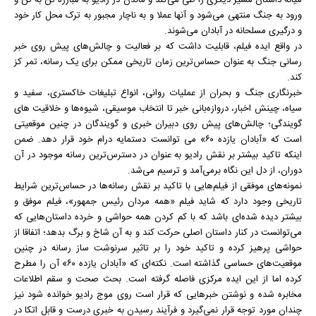
میانه داستان مسیر دیگری را طی می‌کند و ماندن در رادیو به مبارزه تن به تن و
ورود به جنگ منتهی می‌شود و آنها عملا و به ناچار مجبور به ترک محل کار خود
و درگیری مسلحانه در آبادان می‌شوند.
در واقع ایده فیلم، قابلیت داشت که بر فعالیت و چالش‌های پیش روی خبر
رسانی جنگ به عنوان حساس‌ترین زمان تاریخی ممکن برای یک رسانه، تمر کز
کند.
خبرنگاری جنگ و بحران از عملیات روانی، انواع تبلیغات خاکستری، سفید و
سیاه، چینش اخبار، دروازه‌بانی خبر تا انتخاب موسیقی، شیوه‌ها و خلاقیت های
گویندگی؛ چالش‌های پیش روی دبیران خبری و گویندگان در چنین موقعیتی
است که «آبادان یازده ۶۰» می توانست دستمایه درام خود قرار دهد. ضمن
اینکه تاکید بیشتر بر نقش رادیو به عنوان در دسترس‌ترین رسانه موجود در آن
دوران، از دل این نگاه برمی‌آمد و ترسیم می‌شد.
نمونه‌های موفقی از فیلم‌هایی با تاکید بر نقش رسانه‌ها در حساس‌ترین شرایط
تاریخی وجود دارد که شاید فیلم «همه مردان رئیس جمهور»، فیلم موفق و
بیشتر دیده شده‌ای باشد که با کم کردن همه حواشی و خرده داستان‌هایی که
می‌توانست در کنار داستان اصلی حرکت کند و به آن شاخ و برگ بدهد؛ اتفاقا از
حواشی پرهیز کرده و تاکید خود را بر تاثیر سرنوشت ساز رسانه در چنین
موقعیت‌های حساسی گذاشته است. نکته‌ای که «آبادان یازده ۶۰» آن را مطرح
کرده اما از این ایده مرکزی فاصله گرفته است. بحث صحت و سقم اطلاعات
مخابره شده و نوشتن خبرهایی که قرار است روی موج رادیو خوانده شود نیز
چندان مورد توجه قرار نمی‌گیرد و فرآیند رسیدن به خبری درست و قابل اتکا در