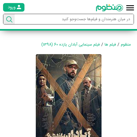
ورود
منظوم
فیلم ها
فیلم سینمایی آبادان یازده 60 (1398)