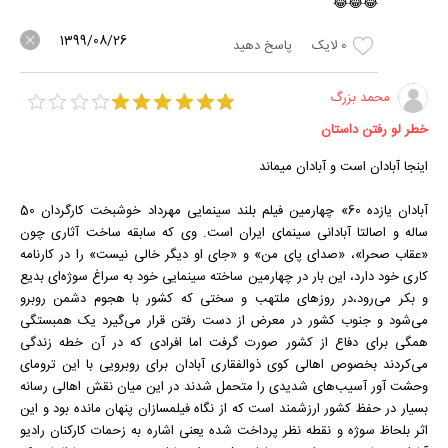
😂😂😂
1399/08/26
0
لایک
پاسخ دهید
محمد بزرگ
خطر لو رفتن داستان
اینجا آبادان است و آبادان میماند
آبادان یازده 60» چهارمین فیلم بلند سینمایی مهرداد خوشبخت کارگردان 50
ساله و اصالتا آبادانی سینمای ایران است. وی که سابقه ساخت آثاری چون
«عقاب صحرا»، «صدای پای من» و «جای او دیگر خالی نیست» را در کارنامه
کاری خود دارد، این بار در چهارمین ساخته سینمایی خود به سراغ سوژه‌ای بدیع
و بکر می‌رود،در روزهای ملتهب و سختی که کشور با هجوم دشمن روبرو
می‌شود و جنوب کشور در معرض از دست رفتن قرار می‌گیرد یک همبستگی
همگی برای دفاع از کشور صورت گرفت اما افرادی که در آن خطه زندگی
می‌کردند بخصوص اهالی کوی ذوالفقاری آبادان برای روبرویی با این ترومای
وحشت آور آسیب‌های شدیدی را متحمل شدند در این میان نقش اهالی رسانه
بسیار در حفظ کشور ارزشمند است که از نگاه فیلمسازان پنهان مانده بود و این
اثر بلحاظ سوژه و نقطه نظر پرداخت شده یعنی اشاره به زحمات کارکنان رادیو