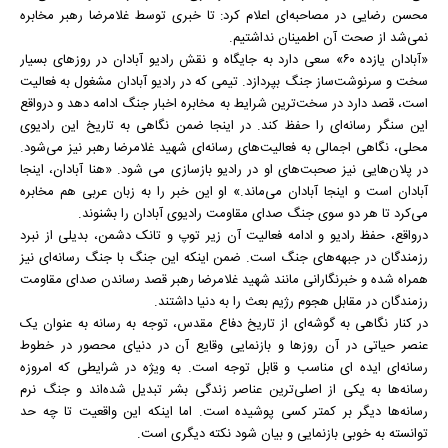
محسن رضایی در مصاحبه‌ای اعلام کرد: تا خبری توسط غلامرضا رهبر مخابره
نمی‌شد از صحت آن اطمینان نداشتیم.
«آبادان یازده ۶۰» سعی دارد به جایگاه و نقش رادیو آبادان در روزهای بسیار
سخت و سرنوشت‌ساز جنگ بپردازد. تیمی که در رادیو آبادان مشغول به فعالیت
است، قصد دارد در سخت‌ترین شرایط به مخابره اخبار جنگ ادامه دهد و درواقع
این سنگر رسانه‌ای را حفظ کند. در اینجا ضمن نگاهی به تاریخ این رادیوی
محلی، نگاهی اجمالی به فعالیت‌های رسانه‌ای شهید غلامرضا رهبر نیز می‌شود.
در پلان‌هایی نیز صحبت‌های او در رادیو بازسازی می‌ شود. «هنا آبادان، اینجا
آبادان است و اینجا آبادان می‌ماند.» او این خبر را به زبان عربی هم مخابره
می‌کرد تا هر دو سوی جنگ صدای مقاومت رادیوی آبادان را بشنوند.
درواقع، حفظ رادیو و ادامه فعالیت آن زیر توپ و تانک دشمن، بدیلی از نبرد
رزمندگان در جبهه‌های جنگ است. ضمن اینکه این جنگ با جنگ رسانه‌ای نیز
همراه شده و خبرنگارانی مانند شهید غلامرضا رهبر قصد رساندن صدای مقاومت
رزمندگان در مقابل هجوم رژیم بعث را به دنیا داشتند.
در کنار نگاهی به گوشه‌ای از تاریخ دفاع مقدس، توجه به رسانه به عنوان یک
عنصر حیاتی در آن روزها و بازنمایی وقایع آن در دنیای محصور در خطوط
رسانه‌ای ایده ای مناسب و قابل توجه است. به ویژه در شرایطی که امروزه
رسانه‌ها به یکی از اصلی‌ترین عناصر زندگی بشر تبدیل شده‌اند و جنگ نرم
رسانه‌ها دیگر بر کمتر کسی پوشیده است. اما اینکه این واقعیت تا چه حد
توانسته به خوبی بازنمایی و بیان شود نکته دیگری است.