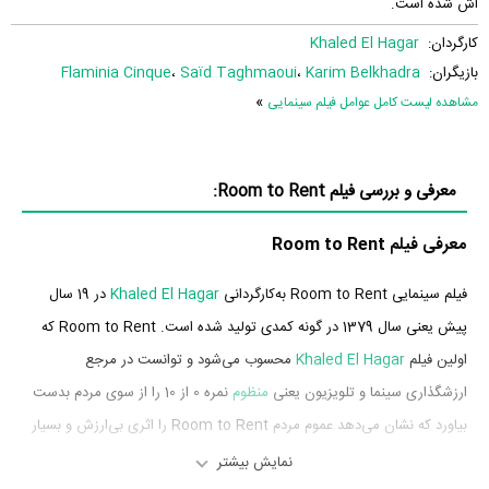
اش شده است.
کارگردان:
Khaled El Hagar
بازیگران:
Karim Belkhadra
،
Saïd Taghmaoui
،
Flaminia Cinque
»
مشاهده لیست کامل عوامل فیلم سینمایی
معرفی و بررسی فیلم Room to Rent:
معرفی فیلم Room to Rent
فیلم سینمایی Room to Rent به‌کارگردانی
Khaled El Hagar
در 19 سال
پیش یعنی سال 1379 در گونه کمدی تولید شده است. Room to Rent که
اولین فیلم
Khaled El Hagar
محسوب می‌شود و توانست در مرجع
ارزشگذاری سینما و تلویزیون یعنی
منظوم
نمره 0 از 10 را از سوی مردم بدست
بیاورد که نشان می‌دهد عموم مردم Room to Rent را اثری بی‌ارزش و بسیار
بد ارزیابی می‌کنند.
نمایش بیشتر