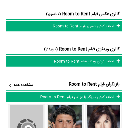
بازیگران فیلم Room to Rent
گالری عکس فیلم Room to Rent
(0 تصویر)
بازیگران فیلم Room to Rent چه کسانی هستند؟ در Room to Rent
اضافه کردن تصویر فیلم Room to Rent
بازیگرانی چون
Flaminia Cinque
در نقش Margreta،
Saïd Taghmaoui
در نقش Ali،
Karim Belkhadra
در نقش Ahmed،
Maureen O'Farrell
در
نقش Belly Dancer،
Rupert Graves
در نقش Mark،
Clémentine
گالری ویدئوی فیلم Room to Rent
(0 ویدئو)
Célarié
در نقش Vivienne و
Nayef Rashed
در نقش Naief به ایفای
اضافه کردن ویدئو فیلم Room to Rent
نقش و بازیگری پرداخته‌اند. در فیلم Room to Rent حدود 10 بازیگر جلوی
دوربین رفته‌اند که از نظر تعداد بازیگران می‌توان Room to Rent را یک اثر
پربازیگر عنوان کرد. از این‌لحاظ کارگردانی فیلم Room to Rent باتوجه به بازی
بازیگران فیلم Room to Rent
مشاهده همه
گرفتن از این تعداد بازیگر و مدیریت آنها کار بسیار دشواری بوده است؛ باید
بررسی کرد آیا
Khaled El Hagar
به‌عنوان کارگردان و به‌عنوان بازیگردان و
اضافه کردن بازیگر یا عوامل فیلم Room to Rent
همچنین تیم بازیگری Room to Rent توانسته‌اند در این زمینه موفق باشند و
بازی‌های درخشانی را نمایش دهند؟
از دیگر بازیگران فیلم Room to Rent می‌توان به
Badia Obaid
در نقش