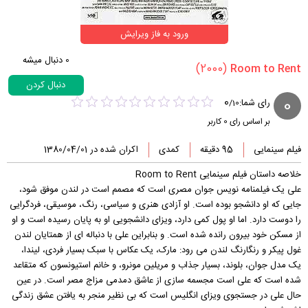
ورود به فاز ویرایش
0
دنبال میشه
(2000)
دنبال کردن
0
0
رای شما:
/
10
بر اساس رای
0
کاربر
فیلم سینمایی
95 دقیقه
کمدی
اکران شده در 1380/04/01
خلاصه داستان فیلم سینمایی Room to Rent
علی یک فیلمنامه نویس جوان مصری است که مصمم است در لندن موفق شود،
جایی که او دانشجو بوده است. او آزادی هنری و سیاسی، رنگ، موسیقی، فردگرایی
را دوست دارد. اما او پول کمی دارد، ویزای دانشجویی او به پایان رسیده است و او
از مسکن خود بیرون رانده شده است. و بنابراین علی با دنباله ای از همتایان لندن
غول پیکر و رنگارنگ لندن می رود: مارک، یک عکاس با سبک بسیار فردی، لیندا،
یک مدل جوان، بلوند، بسیار جذاب و مریلین مونرو، و خانم استیونسون که متقاعد
شده است که علی است مجسمه سازی از عاشق دمدمی مزاج مصر است. در عین
حال علی در جستجوی ویزای انگلیس است که بی نظیر منجر به یافتن عشق زندگی