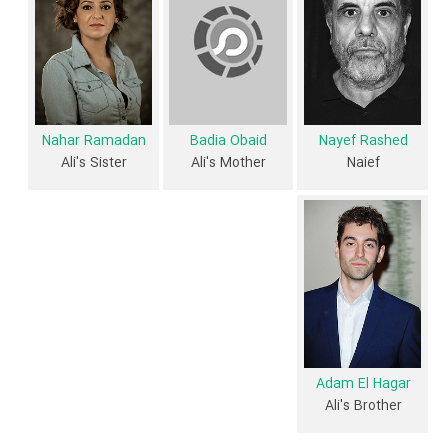
که متقاعد شده است که علی است مجسمه سازی از عاشق دمدمی مزاج مصر
است. در عین حال علی در جستجوی ویزای انگلیس است که بی نظیر منجر به
یافتن عشق زندگی اش شده است.»
فیلم Room to Rent از نظر ساختار (فرم)، محتوا و محیط تولید، به آثار
Nahar Ramadan
Badia Obaid
Nayef Rashed
مختلفی شباهت دارد. با توجه به شاخص‌های متعدد و گوناگونی می‌توان گفت
Ali's Sister
Ali's Mother
Naief
آثار مرتبط فیلم Room to Rent عبارت است از: .
فیلم Room to Rent و کارنامه فعالیت کارگردان و بازیگران
از نظر تاریخچه فعالیت کارگردان و بازیگران فیلم Room to Rent نیز آمارها و
نکات جذابی را می‌توان بیان کرد. براساس آمارها فیلم Room to Rent به طور
متوسط فعالیت 2ام بازیگران این اثر است.
6 تن از بازیگران Room to Rent، اولین فعالیت جدی بازیگری خود را در این
Adam El Hagar
Ali's Brother
اثر تجربه کرده‌اند، در واقع در Room to Rent 6 فیلم اولی بوده‌اند:
Flaminia
Cinque
،
Maureen O'Farrell
،
Nayef Rashed
،
Badia Obaid
،
Nahar