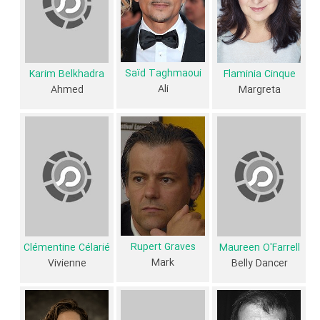
Nahar Ramadan
Ali's Mother،
در نقش Ali's Sister و
Adam El
Hagar
در نقش Ali's Brother اشاره کرد.
داستان فیلم Room to Rent
Saïd Taghmaoui
Karim Belkhadra
Flaminia Cinque
Ali
Ahmed
Margreta
از محتوا و داستان فیلم Room to Rent چقدر اطلاع دارید؟ فیلم‌نامه Room
to Rent توسط
Khaled El Hagar
و
Amanda McKenzie Stuart
نوشته
شده است.
در خلاصه داستانی که یا از سوی تیم رسانه‌ای اثر و یا توسط دیگر رسانه‌ها درباره
داستان Room to Rent منتشر شده است، می‌خوانیم: «علی یک فیلمنامه
نویس جوان مصری است که مصمم است در لندن موفق شود، جایی که او
دانشجو بوده است. او آزادی هنری و سیاسی، رنگ، موسیقی، فردگرایی را
Rupert Graves
Clémentine Célarié
Maureen O'Farrell
دوست دارد. اما او پول کمی دارد، ویزای دانشجویی او به پایان رسیده است و
Mark
Vivienne
Belly Dancer
او از مسکن خود بیرون رانده شده است. و بنابراین علی با دنباله ای از همتایان
لندن غول پیکر و رنگارنگ لندن می رود: مارک، یک عکاس با سبک بسیار فردی،
لیندا، یک مدل جوان، بلوند، بسیار جذاب و مریلین مونرو، و خانم استیونسون