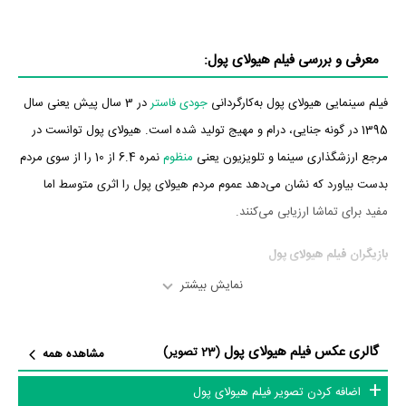
معرفی و بررسی فیلم هیولای پول:
فیلم سینمایی هیولای پول به‌کارگردانی
جودی فاستر
در 3 سال پیش یعنی سال
1395 در گونه جنایی، درام و مهیج تولید شده است. هیولای پول توانست در
مرجع ارزشگذاری سینما و تلویزیون یعنی
منظوم
نمره 6.4 از 10 را از سوی مردم
بدست بیاورد که نشان می‌دهد عموم مردم هیولای پول را اثری متوسط اما
مفید برای تماشا ارزیابی می‌کنند.
بازیگران فیلم هیولای پول
نمایش بیشتر
بازیگران فیلم هیولای پول چه کسانی هستند؟ در هیولای پول بازیگرانی چون
جرج کلونی
در نقش Lee Gates،
جولیا رابرتس
در نقش Patty Fenn،
Jack
گالری عکس فیلم هیولای پول
O'Connell
در نقش Kyle Budwell،
دومینیک وست
در نقش Walt Camby،
(23 تصویر)
مشاهده همه
کِترینا بَلف
در نقش Diane Lester،
جیانکارلو اسپوزیتو
در نقش Captain
اضافه کردن تصویر فیلم هیولای پول