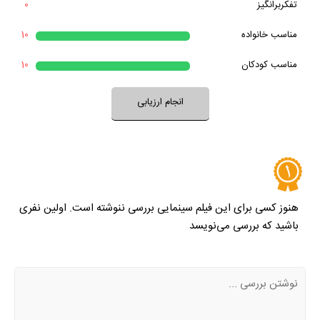
تفکربرانگیز
0
خیر
تقریبا
بله
بعد از پایان فیلم به آن فکر می‌کردید؟
مناسب خانواده‌
10
خیر
تقریبا
فضای فیلم با فرهنگ خانواده شما سازگار است؟
بله
مناسب کودکان
10
خیر
تقریبا
بله
فضای فیلم مناسب کودکان است؟
انجام ارزیابی
نظر خود را ثبت کنید
هنوز کسی برای این فیلم سینمایی بررسی ننوشته است. اولین نفری
باشید که بررسی می‌نویسد