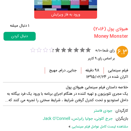
ورود به فاز ویرایش
1
دنبال میشه
‏هیولای پول‏ (2016)
دنبال کردن
0
6.3
رای شما:
/
10
بر اساس رای
9
کاربر
فیلم سینمایی
98 دقیقه
جنایی, درام, مهیج
اکران شده در 1395/02/24
خلاصه داستان فیلم سینمایی هیولای پول
یک مجری تلویزیون و تهیه کننده در هنگام اجرای برنامه با ورود یک فرد بیگانه به
داخل استودیو و تحت کنترل گرفتن شرایط ، شرایط سختی را تجربه می کنند که...
کارگردان:
جودی فاستر
بازیگران:
جرج کلونی
،
جولیا رابرتس
،
Jack O'Connell
»
مشاهده لیست کامل عوامل فیلم سینمایی