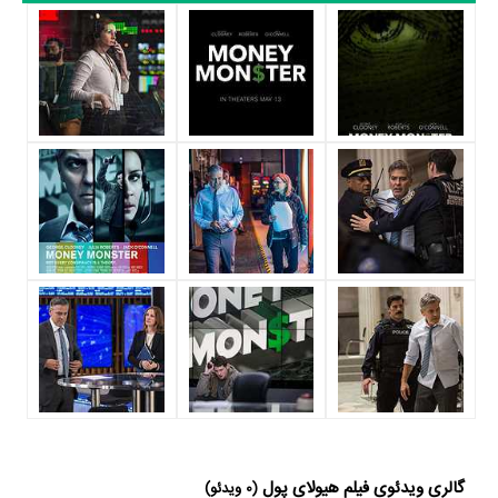
Powell و
کریستوفر دنهام
در نقش Ron Sprecher به ایفای نقش و بازیگری
پرداخته‌اند. در فیلم هیولای پول حدود 14 بازیگر جلوی دوربین رفته‌اند که از نظر
تعداد بازیگران می‌توان هیولای پول را یک اثر پربازیگر عنوان کرد. از این‌لحاظ
کارگردانی فیلم هیولای پول باتوجه به بازی گرفتن از این تعداد بازیگر و مدیریت
آنها کار بسیار دشواری بوده است؛ باید بررسی کرد آیا
جودی فاستر
به‌عنوان
کارگردان و به‌عنوان بازیگردان و همچنین تیم بازیگری هیولای پول توانسته‌اند در
این زمینه موفق باشند و بازی‌های درخشانی را نمایش دهند؟
از دیگر بازیگران فیلم هیولای پول می‌توان به
Lenny Venito
در نقش Lenny
Chris Bauer
(The Cameraman)،
در نقش Lt. Nelson،
Dennis
Boutsikaris
در نقش Avery Goodloe CFO،
Emily Meade
در نقش
Condola Rashad
Molly،
در نقش Bree (The Assistant)،
Aaron Yoo
در نقش Won Joon و
Grant Rosenmeyer
در نقش Tech Dave اشاره
کرد.
متوسط سن بازیگران هیولای پول براساس میزان سنی که از آنها در
دایرةالمعارف آنلاین سینما و تلویزیون یعنی
منظوم
ثبت شده، 45 سال است که
گالری ویدئوی فیلم هیولای پول
(0 ویدئو)