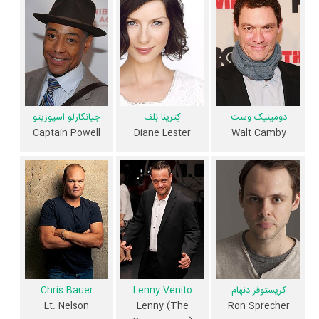
Condola Rashad
و
Aaron Yoo
و یکی از 4 اثر شاخص
کِترینا بَلف
در حرفه
بازیگری محسوب می‌شود.
همچنین
جودی فاستر
کارگردان هیولای پول اولین همکاری خود با بازیگرانی
چون
جرج کلونی
،
جولیا رابرتس
،
Jack O'Connell
،
دومینیک وست
،
کِترینا
بَلف
،
جیانکارلو اسپوزیتو
،
کریستوفر دنهام
،
،
Chris Bauer
،
Lenny Venito
دومینیک وست
کِترینا بَلف
جیانکارلو اسپوزیتو
Aaron Yoo
،
Condola Rashad
،
Emily Meade
،
Dennis Boutsikaris
و
Captain Powell
Diane Lester
Walt Camby
Grant Rosenmeyer
را در این اثر تجربه کرده است. در میان بازیگران
هیولای پول نیز 86 همکاریِ اول رخ داده، به‌عبارت دیگر در این فیلم میان هر
یک از 14 بازیگر با یکدیگر یک رابطه همکاری شکل گرفته که 86 همکاری برای
اولین‌مرتبه در هیولای پول رخ داده است. مانند:
جرج کلونی
و
Jack
O'Connell
،
جولیا رابرتس
و
کِترینا بَلف
،
دومینیک وست
و
جیانکارلو اسپوزیتو
،
کریستوفر دنهام
و
Chris Bauer
،
Lenny Venito
و
Dennis Boutsikaris
.
عوامل فیلم هیولای پول
کریستوفر دنهام
Lenny Venito
Chris Bauer
Lt. Nelson
Lenny (The
Ron Sprecher