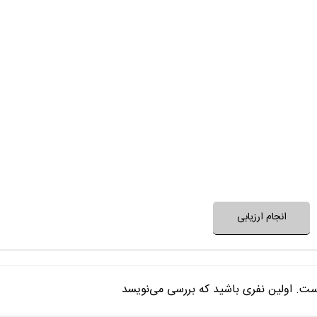
تیم بازیگران، نقش‌ها را خوب
داستان و ساختار فیلم غیرتکراری
حرف و پیام فیلم، مفید و ا
بعد از پایان فیلم به آن 
فضای فیلم با فرهنگ خانواده شما
فضای فیلم مناسب 
نظر خود را ثبت کنید
انجام ارزیابی
ست. اولین نفری باشید که بررسی می‌نویسد