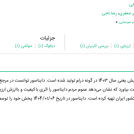
بی
ر جعفری
،
رضا ناجی
»
م سینمایی
جزئیات
ارزیابی
(0)
بررسی کاربران
(0)
دیالوگ
(0)
حواشی
(0)
در 1 سال پیش یعنی سال 1403 در گونه درام تولید شده است. دایناسور توانست در
تهیه‌کننده دایناسور این فیلم را، به‌عنوان محصول کشور ایران تهیه کرده است. د