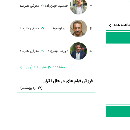
 تیموری
و
3
جمشید جهان‌زاده
معرفی هنرمند
ن دایناسور را یک اثر
اید بررسی کرد
اهده همه
4
علی اوسیوند
معرفی هنرمند
 درخشانی را
5
علیرضا اوسیوند
معرفی هنرمند
مشاهده 20 هنرمند داغ روز
فروش فیلم های در حال اکران
(17 اردیبهشت)
نام رضا
ما در روز