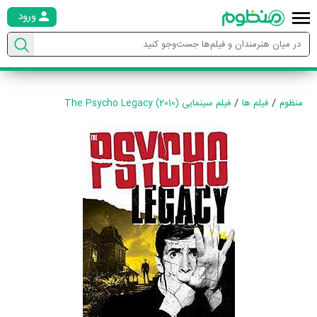
ورود
منظوم
فیلم ها
فیلم سینمایی The Psycho Legacy (2010)