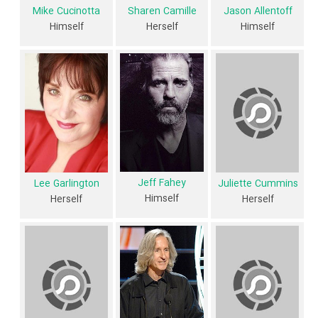
دایرةالمعارف آنلاین سینما و تلویزیون یعنی
منظوم
ثبت شده، 58 سال است که
Mike Cucinotta
Sharen Camille
Jason Allentoff
Himself
Herself
Himself
نشان می‌دهد بازیگران The Psycho Legacy عمدتا از نظر سنی افرادی پیر و
باتجربه هستند.
داستان فیلم The Psycho Legacy
از محتوا و داستان فیلم The Psycho Legacy چقدر اطلاع دارید؟ فیلم‌نامه
The Psycho Legacy توسط
Robert V. Galluzzo
نوشته شده است.
در خلاصه داستانی که یا از سوی تیم رسانه‌ای اثر و یا توسط دیگر رسانه‌ها درباره
Jeff Fahey
Lee Garlington
Juliette Cummins
داستان The Psycho Legacy منتشر شده است، می‌خوانیم: «این مستند
Himself
Herself
Herself
مجموعه ای از مصاحبه ها با تولید کنندگان، بازیگران و مدیران مرتبط با حق رای
دادن روانی است. همه به روانکاوی اصلی (1960) اعتبار مناسب را برای تنظیم
صحنه فیلمهای کلاسیک مدرن، با اطلاعات محدودی درباره جنبه های دیگر
اصالت فیلم می دهند. اکثر مستندات مورد بحث در مورد سه دنباله پس از آن
است که باعث کاهش بازده در رابطه با کیفیت.»