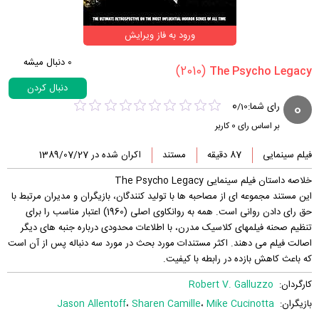
ورود به فاز ویرایش
0
دنبال میشه
(2010)
دنبال کردن
0
0
رای شما:
/
10
بر اساس رای
0
کاربر
فیلم سینمایی
87 دقیقه
مستند
اکران شده در 1389/07/27
خلاصه داستان فیلم سینمایی The Psycho Legacy
این مستند مجموعه ای از مصاحبه ها با تولید کنندگان، بازیگران و مدیران مرتبط با
حق رای دادن روانی است. همه به روانکاوی اصلی (1960) اعتبار مناسب را برای
تنظیم صحنه فیلمهای کلاسیک مدرن، با اطلاعات محدودی درباره جنبه های دیگر
اصالت فیلم می دهند. اکثر مستندات مورد بحث در مورد سه دنباله پس از آن است
که باعث کاهش بازده در رابطه با کیفیت.
کارگردان:
Robert V. Galluzzo
بازیگران:
Mike Cucinotta
،
Sharen Camille
،
Jason Allentoff