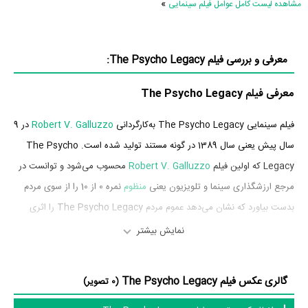
»
مشاهده لیست کامل عوامل فیلم سینمایی
معرفی و بررسی فیلم The Psycho Legacy:
معرفی فیلم The Psycho Legacy
فیلم سینمایی The Psycho Legacy به‌کارگردانی
Robert V. Galluzzo
در 9
سال پیش یعنی سال 1389 در گونه مستند تولید شده است. The Psycho
Legacy که اولین فیلم
Robert V. Galluzzo
محسوب می‌شود و توانست در
مرجع ارزشگذاری سینما و تلویزیون یعنی
منظوم
نمره 0 از 10 را از سوی مردم
بدست بیاورد که نشان می‌دهد عموم مردم The Psycho Legacy را اثری
بی‌ارزش و بسیار بد ارزیابی می‌کنند.
نمایش بیشتر
بازیگران فیلم The Psycho Legacy
گالری عکس فیلم The Psycho Legacy
(0 تصویر)
بازیگران فیلم The Psycho Legacy چه کسانی هستند؟ در The Psycho