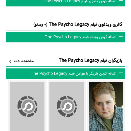
اضافه کردن تصویر فیلم The Psycho Legacy
Legacy بازیگرانی چون
Jason Allentoff
در نقش Himself،
Sharen
Camille
در نقش Herself،
Mike Cucinotta
در نقش Himself،
Juliette
Cummins
در نقش Herself،
Jeff Fahey
در نقش Himself،
Lee
گالری ویدئوی فیلم The Psycho Legacy
(0 ویدئو)
Garlington
در نقش Herself و
Cynthia Garris
در نقش Herself به ایفای
اضافه کردن ویدئو فیلم The Psycho Legacy
نقش و بازیگری پرداخته‌اند. در فیلم The Psycho Legacy حدود 10 بازیگر
جلوی دوربین رفته‌اند که از نظر تعداد بازیگران می‌توان The Psycho
Legacy را یک اثر پربازیگر عنوان کرد. از این‌لحاظ کارگردانی فیلم The
بازیگران فیلم The Psycho Legacy
مشاهده همه
Psycho Legacy باتوجه به بازی گرفتن از این تعداد بازیگر و مدیریت آنها کار
بسیار دشواری بوده است؛ باید بررسی کرد آیا
Robert V. Galluzzo
به‌عنوان
اضافه کردن بازیگر یا عوامل فیلم The Psycho Legacy
کارگردان و به‌عنوان بازیگردان و همچنین تیم بازیگری The Psycho Legacy
توانسته‌اند در این زمینه موفق باشند و بازی‌های درخشانی را نمایش دهند؟
از دیگر بازیگران فیلم The Psycho Legacy می‌توان به
Mick Garris
در
نقش Himself،
Michael Gingold
در نقش Himself و
Stuart Gordon
در
نقش Himself اشاره کرد.
متوسط سن بازیگران The Psycho Legacy براساس میزان سنی که از آنها در