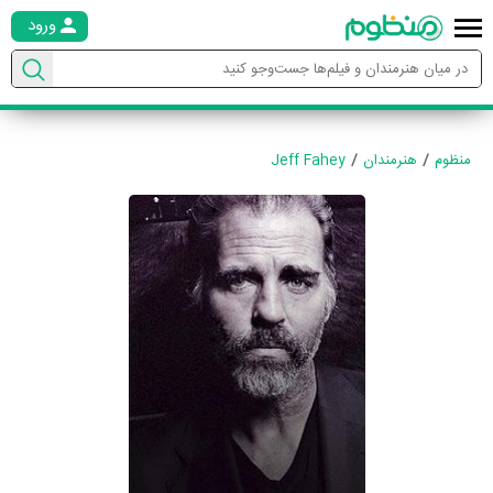
ورود
منظوم
هنرمندان
Jeff Fahey