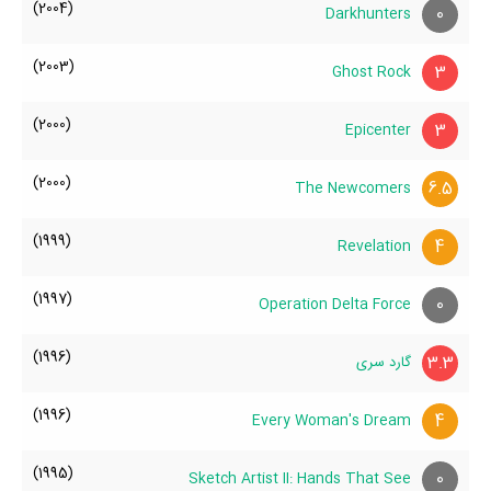
(2004)
0
Darkhunters
(2003)
3
Ghost Rock
(2000)
3
Epicenter
(2000)
6.5
The Newcomers
(1999)
4
Revelation
(1997)
0
Operation Delta Force
(1996)
3.3
گارد سری
(1996)
4
Every Woman's Dream
(1995)
0
Sketch Artist II: Hands That See