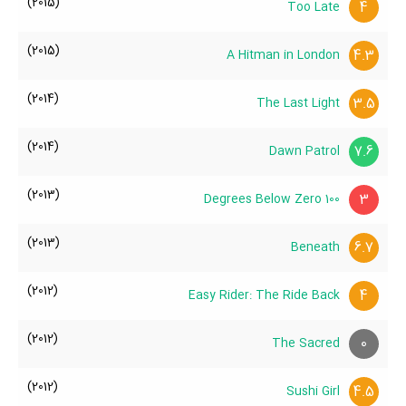
(2015)
4
Too Late
Fahey، قد Jeff Fahey، وزن Jeff Fahey، رنگ چشم Jeff Fahey،
وضعیت تأهل و همسر Jeff Fahey، فرزندان Jeff Fahey، حواشی Jeff
(2015)
4.3
A Hitman in London
Fahey و کودکی Jeff Fahey می‌دانید حتما برای ما ارسال کنید.
(2014)
3.5
The Last Light
(2014)
7.6
Dawn Patrol
(2013)
3
100 Degrees Below Zero
(2013)
6.7
Beneath
(2012)
4
Easy Rider: The Ride Back
(2012)
0
The Sacred
(2012)
4.5
Sushi Girl