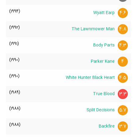
(1994)
4.6
Wyatt Earp
(1992)
4.8
The Lawnmower Man
(1991)
4.3
Body Parts
(1990)
4
Parker Kane
(1990)
4.5
White Hunter Black Heart
(1989)
3.3
True Blood
(1988)
5.7
Split Decisions
(1988)
3.7
Backfire