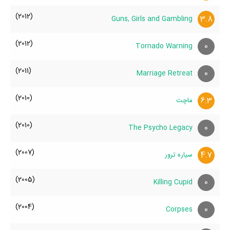
(2012)
3.8
Guns, Girls and Gambling
(2012)
0
Tornado Warning
(2011)
0
Marriage Retreat
(2010)
6.3
ماچت
(2010)
0
The Psycho Legacy
(2007)
4.7
سیاره ترور
(2005)
0
Killing Cupid
(2004)
0
Corpses