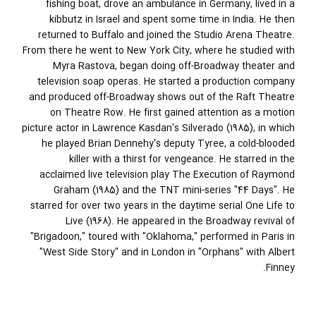
fishing boat, drove an ambulance in Germany, lived in a
kibbutz in Israel and spent some time in India. He then
returned to Buffalo and joined the Studio Arena Theatre.
From there he went to New York City, where he studied with
Myra Rastova, began doing off-Broadway theater and
television soap operas. He started a production company
and produced off-Broadway shows out of the Raft Theatre
on Theatre Row. He first gained attention as a motion
picture actor in Lawrence Kasdan's Silverado (1985), in which
he played Brian Dennehy's deputy Tyree, a cold-blooded
killer with a thirst for vengeance. He starred in the
acclaimed live television play The Execution of Raymond
Graham (1985) and the TNT mini-series "44 Days". He
starred for over two years in the daytime serial One Life to
Live (1968). He appeared in the Broadway revival of
"Brigadoon," toured with "Oklahoma," performed in Paris in
"West Side Story" and in London in "Orphans" with Albert
Finney.