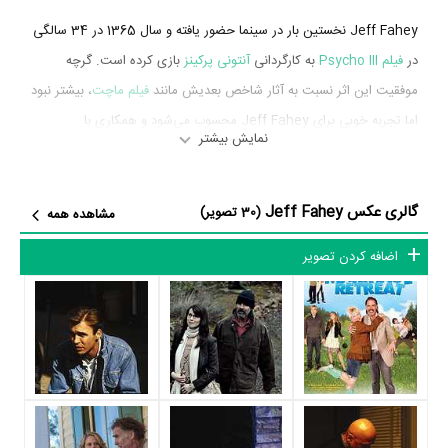
Jeff Fahey نخستین بار در سینما حضور یافته و سال 1365 در 34 سالگی
در
فیلم Psycho III
به کارگردانی
آنتونی پرکینز
بازی کرده است. گرچه
موفقیت این اثر نسبت به آثار شاخص بعدیش مانند
فیلم ماچت
، بیشتر نبود
اما تجربه خوبی برای Jeff Fahey محسوب می‌شود و همکاری با
نمایش بیشتر
هنرمندانی همچون
آنتونی پرکینز
،
Roberta Maxwell
،
Diana Scarwid
و
Hugh Gillin
را تجربه کرد.
گالری عکس Jeff Fahey
(30 تصویر)
مشاهده همه
Jeff Fahey در سال 1389 دوره‌ی پرتلاشی را در عرصه سینما و تلویزیون
گذراند و در اثر مهمی بازی کرده است. اثر مهم Jeff Fahey در این سال،
اضافه کردن تصویر
بازیگری در
فیلم ماچت
به کارگردانی
Robert Rodriguez
و
Ethan
Maniquis
محسوب می‌شود.
شاید یکی از مهم‌ترین بخش‌های بیوگرافی Jeff Fahey بازی در
فیلم
ماچت
بوده است. Jeff Fahey سال 1389 در 58 سالگی در
فیلم ماچت
نقش مهمی بازی کرده است که توانست با مهارت خود، آن نقش و
همچنین خودش را میان مخاطبان سینما مطرح کند. او در این فیلم با