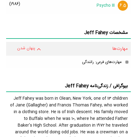
(1986)
6.5
Psycho III
مشخصات Jeff Fahey
مهارت‌ها
پنهان شدن
مهارت‌های فرعی: رانندگی
بیوگرافی / زندگی‌نامه Jeff Fahey
Jeff Fahey was born in Olean, New York, one of 13 children
of Jane (Gallagher) and Francis Thomas Fahey, who worked
in a clothing store. He is of Irish descent. His family moved
to Buffalo when he was 10, where he attended Father
Baker's High School. After graduation in 1972 he traveled
around the world doing odd jobs. He was a crewman on a