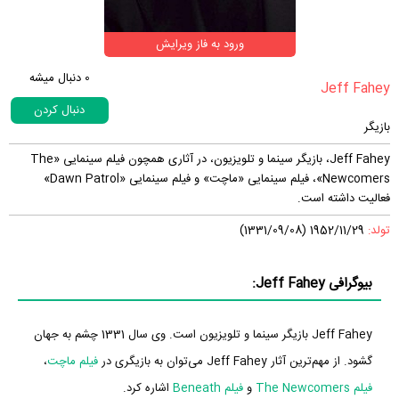
ورود به فاز ویرایش
0
دنبال میشه
دنبال کردن
بازیگر
Jeff Fahey، بازیگر سینما و تلویزیون، در آثاری همچون فیلم سینمایی «The
Newcomers»، فیلم سینمایی «ماچت» و فیلم سینمایی «Dawn Patrol»
فعالیت داشته است.
تولد:
1952/11/29 (1331/09/08)
بیوگرافی Jeff Fahey:
Jeff Fahey بازیگر سینما و تلویزیون است. وی سال 1331 چشم به جهان
گشود. از مهم‌ترین آثار Jeff Fahey می‌توان به بازیگری در
فیلم ماچت
،
فیلم The Newcomers
و
فیلم Beneath
اشاره کرد.