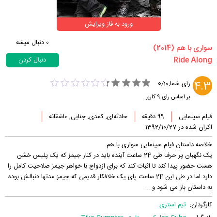
ورود به فاز ویرایش
0
دنبال میشه
‏سواری با هم‏ (2014)
دنبال کردن
0
4.3
رای شما:
/
10
بر اساس رای
9
کاربر
فیلم سینمایی
99 دقیقه
حادثه‌ای, کمدی, جنایی, عاشقانه
اکران شده در 1392/10/27
خلاصه داستان فیلم سینمایی سواری با هم
یک نگهبان پر حرف طی 24 ساعت آینده باید در کنار جیمز که یک پلیس خشن
هست حضور پیدا کند تا اثبات کند که برای ازدواج با خواهر جیمز صلاحیت کامل را
دارد اما در طی این 24 ساعت پای یک خلافکار قدیمی که جیمز مدتها دنبالش بوده
به داستان باز می شود و...
کارگردان:
تیم استری