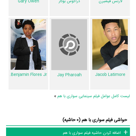
لارنس فیشبرن
دراگوس بوکار
Gary Owen
اطلاعات فیلم سواری با هم
کاربران نیز در 1 لیست از فیلم سواری با هم یاد کرده‌اند.
تاکنون در صفحه اختصاصی فیلم سواری با هم در
منظوم
اطلاعات بسیاری
توسط پژوهشگران و مردم ثبت شده است؛ در بخش گالری عکس و پوستر فیلم
سواری با هم 14 عدد، در بخش ویدئو و تیزر فیلم سواری با هم 3 عدد، گردآوری
و درج شده است. همچنین تاکنون در بخش‌های حواشی فیلم سواری با هم،
دیالوگ برتر فیلم سواری با هم، سوتی فیلم سواری با هم و نقد فیلم سواری با
Benjamin Flores Jr.
Jacob Latimore
Jay Pharoah
هم هنوز موردی ثبت نشده است. قطعا ما و شما به این حد قانع نیستیم؛ باید
به‌کمک علاقمندان فیلم، سریال و تئاتر، این دایرة‌المعارف آنلاین و بانک اطلاعات
لیست کامل عوامل فیلم سینمایی سواری با هم
»
هنرمندان و آثار سینما، تلویزیون و تئاتر را کامل و کامل‌تر کنیم.
حواشی فیلم سواری با هم (0 حاشیه)
اضافه کردن حاشیه فیلم سواری با هم