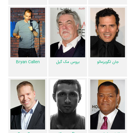
1 تن از بازیگران سواری با هم، اولین فعالیت جدی بازیگری خود را در این اثر
تجربه کرده است، در واقع در سواری با هم 1 فیلم اولی بوده است:
Greg
.
Rementer
همچنین
تیم استری
کارگردان سواری با هم اولین همکاری خود با بازیگرانی
چون
جان لگویزمائو
،
Bryan Callen
،
دراگوس بوکار
،
Jay
،
Jacob Latimore
Pharoah
و
Benjamin Flores Jr.
را در این اثر تجربه کرده است. در میان
بازیگران سواری با هم نیز 72 همکاریِ اول رخ داده، به‌عبارت دیگر در این فیلم
جان لگویزمائو
Bryan Callen
بروس مک گیل
میان هر یک از 13 بازیگر با یکدیگر یک رابطه همکاری شکل گرفته که 72
همکاری برای اولین‌مرتبه در سواری با هم رخ داده است. مانند:
Ice Cube
و
کوین هارت
،
Tika Sumpter
و
جان لگویزمائو
،
بروس مک گیل
و
Bryan
Callen
،
لارنس فیشبرن
و
دراگوس بوکار
،
Gary Owen
و
Jacob Latimore
.
عوامل فیلم سواری با هم
در مجموع بیش از 16 نفر در تولید فیلم سواری با هم نقش داشته‌اند و هر یک
از آنها در
منظوم
یک صفحه اختصاصی دارند.