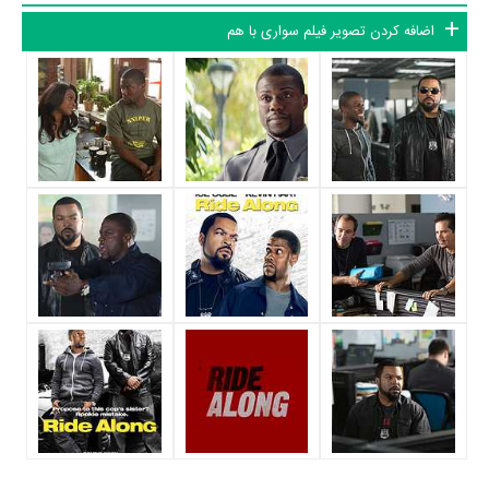
سواری با هم حدود 13 بازیگر جلوی دوربین رفته‌اند که از نظر تعداد بازیگران
اضافه کردن تصویر فیلم سواری با هم
می‌توان سواری با هم را یک اثر پربازیگر عنوان کرد. از این‌لحاظ کارگردانی فیلم
سواری با هم باتوجه به بازی گرفتن از این تعداد بازیگر و مدیریت آنها کار بسیار
دشواری بوده است؛ باید بررسی کرد آیا
تیم استری
به‌عنوان کارگردان و به‌عنوان
بازیگردان و همچنین تیم بازیگری سواری با هم توانسته‌اند در این زمینه موفق
باشند و بازی‌های درخشانی را نمایش دهند؟
از دیگر بازیگران فیلم سواری با هم می‌توان به
دراگوس بوکار
،
،
Gary Owen
Benjamin Flores Jr.
،
Jay Pharoah
،
Jacob Latimore
و
Greg
Rementer
اشاره کرد.
متوسط سن بازیگران سواری با هم براساس میزان سنی که از آنها در
دایرةالمعارف آنلاین سینما و تلویزیون یعنی
منظوم
ثبت شده، 43 سال است که
نشان می‌دهد بازیگران سواری با هم عمدتا از میانسالان هستند.
داستان فیلم سواری با هم
از محتوا و داستان فیلم سواری با هم چقدر اطلاع دارید؟ فیلم‌نامه سواری با هم