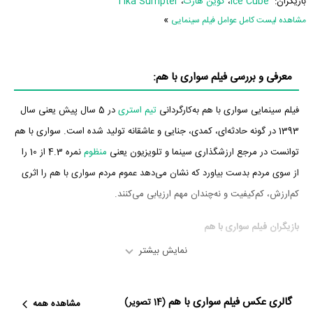
بازیگران:
Ice Cube
،
کوین هارت
،
Tika Sumpter
»
مشاهده لیست کامل عوامل فیلم سینمایی
معرفی و بررسی فیلم سواری با هم:
فیلم سینمایی سواری با هم به‌کارگردانی
تیم استری
در 5 سال پیش یعنی سال
1393 در گونه حادثه‌ای، کمدی، جنایی و عاشقانه تولید شده است. سواری با هم
توانست در مرجع ارزشگذاری سینما و تلویزیون یعنی
منظوم
نمره 4.3 از 10 را
از سوی مردم بدست بیاورد که نشان می‌دهد عموم مردم سواری با هم را اثری
کم‌ارزش، کم‌کیفیت و نه‌چندان مهم ارزیابی می‌کنند.
بازیگران فیلم سواری با هم
نمایش بیشتر
بازیگران فیلم سواری با هم چه کسانی هستند؟ در سواری با هم بازیگرانی چون
Ice Cube
،
کوین هارت
،
Tika Sumpter
،
جان لگویزمائو
،
بروس مک گیل
،
گالری عکس فیلم سواری با هم
Bryan Callen
و
لارنس فیشبرن
به ایفای نقش و بازیگری پرداخته‌اند. در فیلم
(14 تصویر)
مشاهده همه