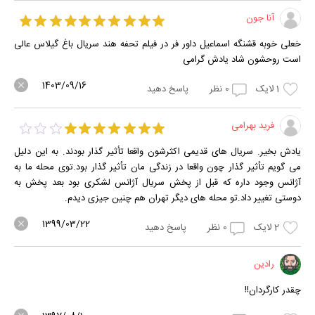
آنا جون
خعلی خوبه قشنگه اسماعیل داور فر در فیلم تحفه هند سریال باغ گیلاس عالی
است روحشون شاد یادش گرامی
1403/09/16
1
لایک
0
نظر
پاسخ دهید
فرید بهرامی
یادش بخیر. سریال های قدیمی اکثرشون واقعا تأثیر گذار بودند. به این دلیل
می گویم تأثیر گذار چون واقعا در زندگی مان تأثیر گذار بود.توی محله ما به
آژانس وجود داره که قبل از پخش سریال آژانس لشکری بود بعد پخش به
دوستی تغییر داد.تو محله های دیگر تهران هم چنین جیزی دیدم.
1399/03/22
2
لایک
0
نظر
پاسخ دهید
رادین
چقدر کارگردان!!