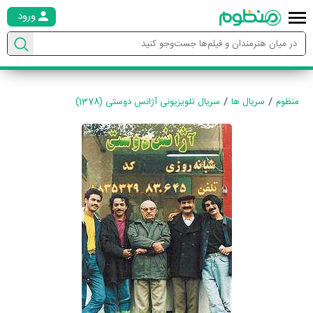
ورود
منظوم
سریال ها
سریال تلویزیونی آژانس دوستی (1378)