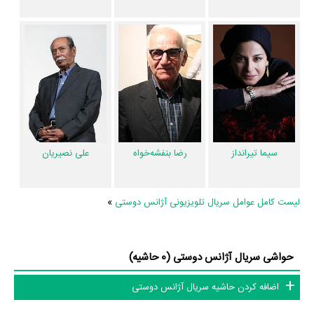
دیگر در این سریال میان هر یک از 41 بازیگر با یکدیگر یک رابطه همکاری شکل
گرفته که 692 همکاری برای اولین‌مرتبه در آژانس دوستی رخ داده است. مانند:
اسماعیل داورفر
و
فردوس کاویانی
،
حسین پناهی
و
پژمان بازغی
،
اصغر همت
و
مرجان محتشم
،
سحر جعفری‌جوزانی
و
رضا شفیعی‌جم
،
آهو خردمند
و
سیما
تیرانداز
.
عوامل تولید و بازیگران آژانس دوستی در اینستاگرام نیز فعال هستند و مجموع
میزان فالوئرهای اینستاگرام 12 نفر از این هنرمندان به بیش از 2،808،838 نفر
می‌رسد.
سیما تیرانداز
رضا بنفشه‌خواه
علی نصیریان
آیا می‌دانید کدام هنرمندان سریال آژانس دوستی فوت‌کرده‌اند؟ از میان عوامل و
بازیگران سریال آژانس دوستی، 6 نفر به دیار باقی سفر کرده‌اند و دیگر در میان
لیست کامل عوامل سریال تلویزیونی آژانس دوستی
»
ما نیستند: شادروان
محرم بسیم
،
جعفر بزرگی
،
پروین دخت یزدانیان
،
حسین
پناهی
،
اصغر بیچاره
و
اسماعیل داورفر
.
حواشی سریال آژانس دوستی (0 حاشیه)
ارزیابی و تحلیل سریال آژانس دوستی
اضافه کردن حاشیه سریال آژانس دوستی
مخاطبان بعد از تماشای سریال آژانس دوستی به ارزیابی اثر در
منظوم