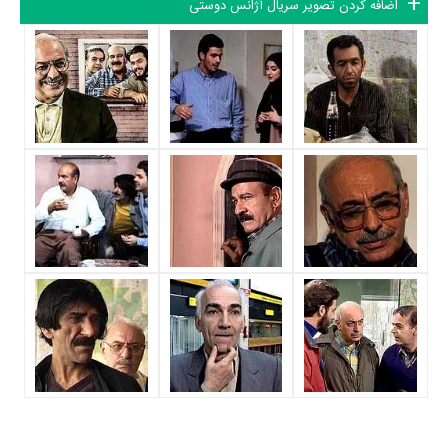
اضافه کردن تصویر سریال آژانس دوستی
بازیگران سریال آژانس دوستی
بازیگران سریال آژانس دوستی چه کسانی هستند؟ در آژانس دوستی بازیگرانی
چون
اسماعیل داورفر
،
حسین پناهی
،
فردوس کاویانی
،
اصغر همت
،
پژمان
بازغی
،
سحر جعفری‌جوزانی
و
مرجان محتشم
به ایفای نقش و بازیگری
پرداخته‌اند. در سریال آژانس دوستی حدود 41 بازیگر جلوی دوربین رفته‌اند که از
نظر تعداد بازیگران می‌توان آژانس دوستی را یک اثر بزرگ، پربازیگر و با تعداد
شخصیت‌های داستانی بسیار عنوان کرد. از این‌لحاظ کارگردانی سریال آژانس
دوستی باتوجه به بازی گرفتن از این تعداد بازیگر و مدیریت آنها کار بسیار
دشواری بوده است؛ باید بررسی کرد آیا
فرامرز قریبیان
،
احمد رمضان‌زاده
،
کاوه
دژکام
،
حمیدرضا صلاحمند
،
مرجان محتشم
،
احمد زینال‌زاده
و
مجید جعفری
شیرازی
به‌عنوان کارگردان و به‌عنوان بازیگردان و همچنین تیم بازیگری آژانس
دوستی توانسته‌اند در این زمینه موفق باشند و بازی‌های درخشانی را نمایش
دهند؟
از دیگر بازیگران سریال آژانس دوستی می‌توان به
رضا شفیعی‌جم
،
آهو خردمند
،