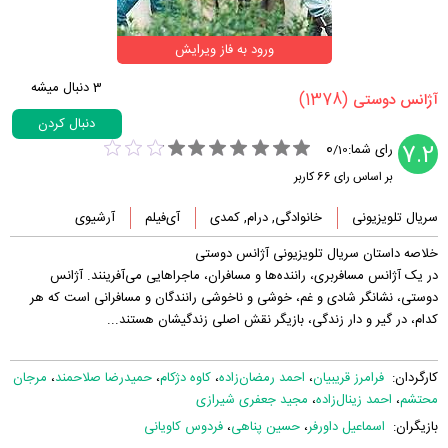
ورود به فاز ویرایش
3
دنبال میشه
(1378)
‏آژانس دوستی‏
دنبال کردن
0
7.2
رای شما:
/
10
بر اساس رای
66
کاربر
سریال تلویزیونی
خانوادگی, درام, کمدی
آی‌فیلم
آرشیوی
خلاصه داستان سریال تلویزیونی آژانس دوستی
در یک آژانس مسافربری، راننده‌ها و مسافران، ماجراهایی می‌آفرینند. آژانس
دوستی، نشانگر شادی و غم، خوشی و ناخوشی رانندگان و مسافرانی است که هر
کدام، در گیر و دار زندگی، بازیگر نقش اصلی زندگیشان هستند...
کارگردان:
فرامرز قریبیان
،
احمد رمضان‌زاده
،
کاوه دژکام
،
حمیدرضا صلاحمند
،
مرجان
محتشم
،
احمد زینال‌زاده
،
مجید جعفری شیرازی
بازیگران:
اسماعیل داورفر
،
حسین پناهی
،
فردوس کاویانی