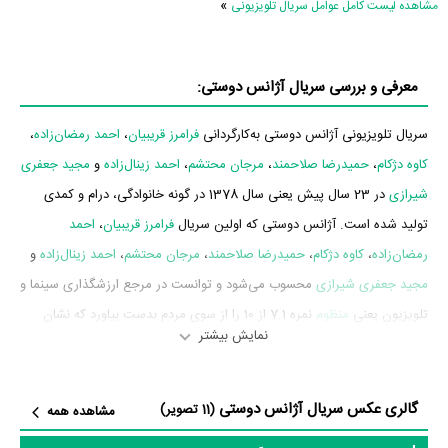
»
مشاهده لیست کامل عوامل سریال تلویزیونی
معرفی و بررسی سریال آژانس دوستی:
سریال تلویزیونی آژانس دوستی به‌کارگردانی
فرامرز قریبیان
،
احمد رمضان‌زاده
،
کاوه دژکام
،
حمیدرضا صلاحمند
،
مرجان محتشم
،
احمد زینال‌زاده
و
مجید جعفری
شیرازی
در 23 سال پیش یعنی سال 1378 در گونه خانوادگی، درام و کمدی
تولید شده است. آژانس دوستی که اولین سریال
فرامرز قریبیان
،
احمد
رمضان‌زاده
،
کاوه دژکام
،
حمیدرضا صلاحمند
،
مرجان محتشم
،
احمد زینال‌زاده
و
مجید جعفری شیرازی
محسوب می‌شود و توانست در مرجع ارزشگذاری سینما و
تلویزیون یعنی
منظوم
نمره 7.1 از 10 را از سوی مردم بدست بیاورد که نشان
نمایش بیشتر
می‌دهد عموم مردم آژانس دوستی را اثری باکیفیت و باارزش ارزیابی می‌کنند.
فتح‌الله جعفری‌جوزانی
تهیه‌کننده آژانس دوستی این سریال را، به‌عنوان محصول
شبکه اول سیمای جمهوری اسلامی ایران و کشور ایران تهیه کرده است. آژانس
گالری عکس سریال آژانس دوستی
(11 تصویر)
مشاهده همه
دوستی در تاریخ 1401/02/19 پخش خود را آغاز کرد.