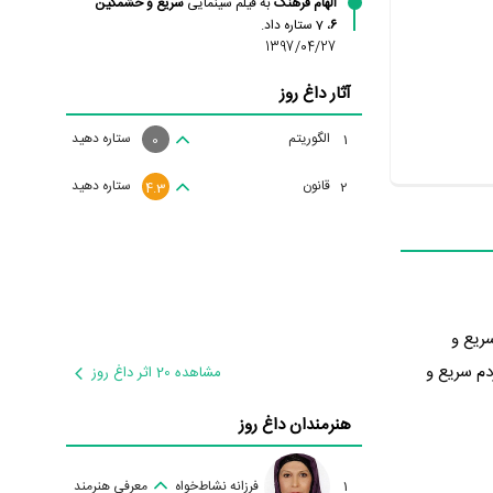
الهام فرهنگ
به فیلم سینمایی
سریع و خشمگین
۶
، 7 ستاره داد.
1397/04/27
آثار داغ روز
الگوریتم
ستاره دهید
1
0
قانون
ستاره دهید
2
4.3
. سریع و
مردم سریع و
مشاهده 20 اثر داغ روز
هنرمندان داغ روز
1
فرزانه نشاط‌خواه
معرفی هنرمند