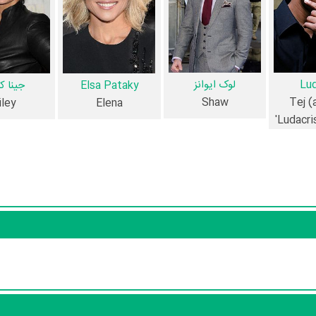
وین دیزل
و
لوک ایوانز
،
پل واکر
و
جینا کارانو
،
Michell
،
Kim Kold
و
Joe Taslim
.
آیا می‌دانید کدام هنرمندان فیلم سریع و خشمگین ۶ فوت‌کرده‌اند؟ از میان عوامل و بازیگران فیلم سریع و خ
Lud
لوک ایوانز
Elsa Pataky
جینا کا
Shaw
Tej (
iley
Elena
'Ludacri
منظوم
یک صفحه اختصاصی دارند.
اعات بسیاری توسط پژوهشگران و مردم ثبت شده است؛ در بخش گالری عک
فیلم سریع و خشمگین ۶ 39 عدد، در بخش ویدئو و تیزر فیلم سریع و خشمگین ۶ 5 عدد، گردآوری و درج شده است. همچنین تا
فیلم سریع و خشمگین ۶، دیالوگ برتر فیلم سریع و خشمگین ۶، سوتی فیلم سریع و خشمگی
 سریال و تئاتر، این دایرة‌المعارف آنلاین و بانک اطلاعات هنرمندان و آثار سین