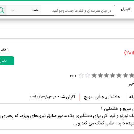
کاربران
1
دنبا
دنبا
0
/
10
ربر
حادثه‌ای, جنایی, مهیج
اکران شده در 1392/03/03
ی سریع و خشمگین ۶
یک تورتو و تیم اش برای دستگیری یک مامور سابق نیرو های ویژه، که رهبری ی
عهده دارد ، طلب کمک می کند و ...