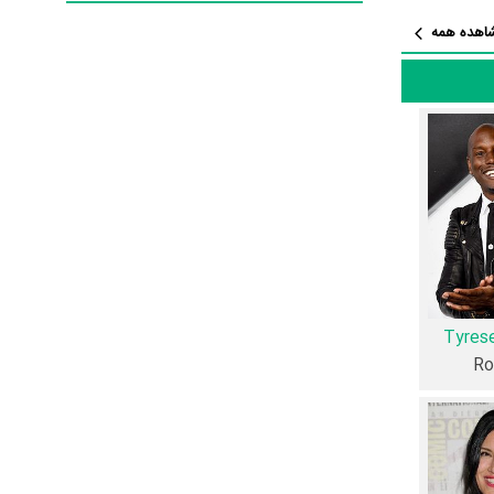
اهده همه
شر شده است، می‌خوانیم: «مامور لوک هابز از
ی کند و ...»
‌توان گفت آثار
از نظر تاریخچه فعالیت کارگردان و بازیگران فیلم سریع و خشمگین ۶ نیز آمارها و نکات جذابی را می‌توان بیان کرد. براساس آمارها فیلم سریع و خشمگین ۶ به
یگری محسوب
Tyres
R
 در این اثر
به‌عبارت دیگر در این فیلم میان هر یک از 15 بازیگر با یکدیگر یک رابطه