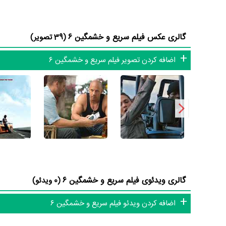
بازیگران فیلم سریع و خشمگین ۶ چه کسانی هستند؟ در سریع و خشمگین ۶ بازیگرانی چون
O'Conner،
دواین جانسون
در نقش Hobbs،
Jordana Brewster
گالری عکس فیلم سریع و خشمگین ۶
(39 تصویر)
Roman و
Sung Kang
اضافه کردن تصویر فیلم سریع و خشمگین ۶
مدیریت آنها کار بسیار دشواری بوده است؛ باید بررسی کرد آیا
جاس
۶ توانسته‌اند در این زمینه موفق باشند و بازی‌های درخشانی را نمایش دهند؟
از دیگر بازیگران فیلم سریع و خشمگین ۶ می‌توان به
گال گدوت
در ن
نقش Shaw،
Elsa Pataky
در نقش Elena،
جینا کارانو
در نقش Riley،
Jah اشاره کرد.
متوسط سن بازیگران سریع و خشمگین ۶ براساس میزان سنی که از آنها در دایرةالمعارف آنلاین سینما و تلویزیون یعنی
نشان می‌دهد بازیگران سریع و خشمگین ۶ عمدتا از میانسالان هستند.
گالری ویدئوی فیلم سریع و خشمگین ۶
(0 ویدئو)
داستان فیلم سریع و خشمگین ۶
اضافه کردن ویدئو فیلم سریع و خشمگین ۶
از محتوا و داستان فیلم سریع و خشمگین ۶ چقدر اطلاع دارید؟ فیلم‌نامه سریع و خشمگین ۶ توسط