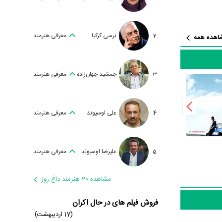
در نقش Brian
ر نقش
2
نرسی کرکیا
معرفی هنرمند
اهده همه
ر جلوی دوربین رفته‌اند که از نظر تعداد
ین ۶ باتوجه به بازی گرفتن از این تعداد بازیگر و
یع و خشمگین
3
جمشید جهان‌زاده
معرفی هنرمند
ک ایوانز
در
Joe
در نقش
4
علی اوسیوند
معرفی هنرمند
شده، 42 سال است که
5
علیرضا اوسیوند
معرفی هنرمند
مشاهده 20 هنرمند داغ روز
فروش فیلم های در حال اکران
C
نوشته شده
(17 اردیبهشت)