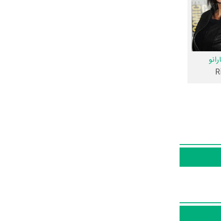
دواین
شمگین ۶، 1 نفر به دیار باقی سفر کرده است و
رانو
R
س و پوستر
کنون در بخش‌های حواشی
ن ۶ و نقد فیلم سریع و خشمگین ۶ هنوز موردی ثبت نشده است.
ما، تلویزیون