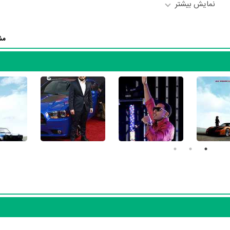
نمایش بیشتر
وین دیزل
در نقش Dominic Toretto،
پل واکر
در نقش Mia،
Michelle Rodriguez
در نقش Letty،
Tyrese Gibson
د
مش
در نقش Han به ایفای نقش و بازیگری پرداخته‌اند. در فیلم سریع و خشمگین ۶ حدود 15 بازیگ
بازیگران می‌توان سریع و خشمگین ۶ را یک اثر پربازیگر عنوان کرد. از این‌لحاظ کارگردانی فیلم سریع و خشمگ
تین لین
به‌عنوان کارگردان و به‌عنوان بازیگردان و همچنین تیم بازیگری سر
قش Gisele،
Ludacris
در نقش Tej (as Chris 'Ludacris' Bridges)،
لو
Clara Paget
در نقش Vegh،
Kim Kold
در نقش Klaus و
 Taslim
منظوم
ثبت 
Gary Scott Thompson
و
hris Morgan