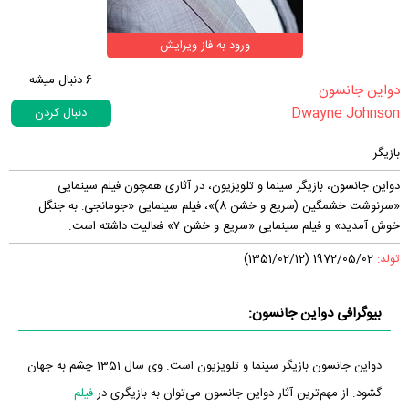
ورود به فاز ویرایش
6
دنبال میشه
‏دواین جانسون‏
Dwayne Johnson
دنبال کردن
بازیگر
دواین جانسون، بازیگر سینما و تلویزیون، در آثاری همچون فیلم سینمایی
«سرنوشت خشمگین (سریع و خشن 8)»، فیلم سینمایی «جومانجی: به جنگل
خوش آمدید» و فیلم سینمایی «سریع و خشن ۷» فعالیت داشته است.
تولد:
1972/05/02 (1351/02/12)
بیوگرافی دواین جانسون:
دواین جانسون بازیگر سینما و تلویزیون است. وی سال 1351 چشم به جهان
گشود. از مهم‌ترین آثار دواین جانسون می‌توان به بازیگری در
فیلم