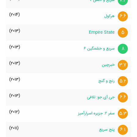
7.4
(2014)
6.6
هرکول
(2013)
5
Empire State
(2013)
8
سریع و خشمگین ۶
(2013)
3.7
خبرچین
(2013)
5.2
رنج و گنج
(2013)
6.6
جی.آی.جو: تلافی
(2012)
5.3
سفر ۲: جزیره اسرارآمیز
(2011)
6.1
پنج سریع