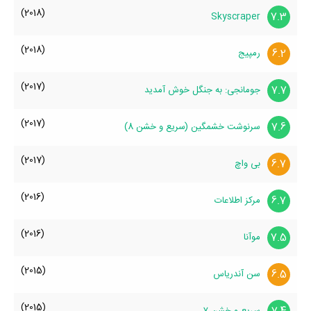
(2018)
7.3
Skyscraper
(2018)
6.2
رمپیج
(2017)
7.7
جومانجی: به جنگل خوش آمدید
(2017)
7.6
سرنوشت خشمگین (سریع و خشن 8)
(2017)
6.7
بی واچ
(2016)
6.7
مرکز اطلاعات
(2016)
7.5
موآنا
(2015)
6.5
سن آندریاس
(2015)
سریع و خشن ۷