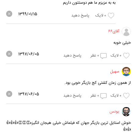
به به عزیزم ما هم دوستتون داریم
1399/01/15
0
لایک
پاسخ دهید
آقای۶۶
خیلی خوبه
1397/06/05
0
لایک
0
نظر
پاسخ دهید
سهیل
از همون زمان کشتی کج بازیگر خوبی بود.
1397/06/05
0
لایک
0
نظر
پاسخ دهید
یونس
خوش استایل ترین بازیگر جهان که فیلماش خیلی هیجان انگیزه👏👏👏👍👍👍
👍👍