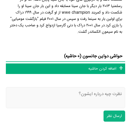
رسلمنیا ۲۰۱۳ بار دیگر با جان سینا مسابقه داد و این بار جان سینا او را
شکست داد و کمربند wwe champion از او گرفت.در سال ۱۹۹۹ دراک
برای اولین بار به سینما رفت و سپس در سال ۲۰۰۱ فیلم "بازگشت مومیایی"
را بازی کرد.در سال ۲۰۰۱ دراک با دنی گارسیا ازدواج کرد و صاحب یک دختر
به نام سیمون الکساندر گشت.
حواشی دواین جانسون (0 حاشیه)
اضافه کردن حاشیه
ارسال نظر