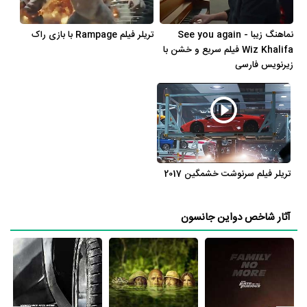
House
،
تمورا موریسون
و
جامین کلمنت
همکاری داشت.
نماهنگ زیبا See you again -
تریلر فیلم Rampage با بازی راک
در این سال‌ها دواین جانسون با هنرمندان بسیاری تجربه‌ی کار داشته است
Wiz Khalifa فیلم سریع و خشن با
اما جالب است بدانید که در میان بازیگران Elsa Pataky با 4 مرتبه،
زیرنویس فارسی
Tyrese Gibson با 4 مرتبه، Jordana Brewster با 4 مرتبه، Michelle
Rodriguez با 4 مرتبه و وین دیزل با 4 مرتبه بیشترین همکاری را با
دواین جانسون داشته‌اند.
در مجموع در کارنامه 46 ساله و بیوگرافی دواین جانسون آثار مهمی وجود
دارد. اگر می‌خواهید با بیوگرافی دواین جانسون و زندگی حرفه‌ای و آثار او
تریلر فیلم سرنوشت خشمگین 2017
بیشتر آشنا شوید، حتما به صفحه هر یک از آثار دواین جانسون در منظوم
سر بزنید. همه 32 اثر مهم دواین جانسون در منظوم یک پروفایل اختصاصی
آثار شاخص دواین جانسون
دارند که اطلاعات کامل معرفی آنها تهیه شده است. امتیازی که هر یک از
آثار دواین جانسون در منظوم دارند، نمره و امتیازی است که مردم از یک تا
ده به آنها داده‌اند. در واقع هر چقدر دواین جانسون در آثار ارزشمندتری
بازی کرده باشد، توانسته نمره‌ی بیشتری از سوی مردم بگیرد، در نتیجه