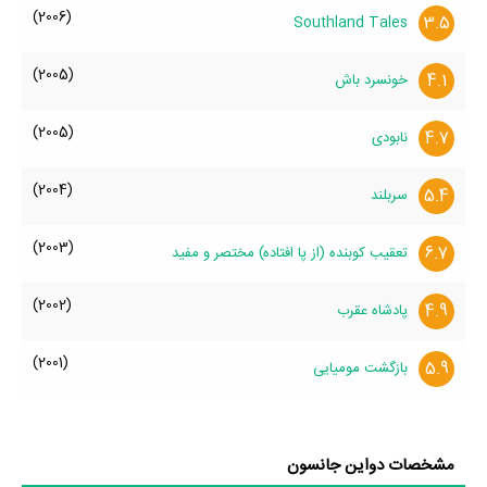
(2006)
3.5
Southland Tales
(2005)
4.1
خونسرد باش
(2005)
4.7
نابودی
(2004)
5.4
سربلند
(2003)
6.7
تعقیب کوبنده (از پا افتاده) مختصر و مفید
(2002)
4.9
پادشاه عقرب
(2001)
5.9
بازگشت مومیایی
مشخصات دواین جانسون