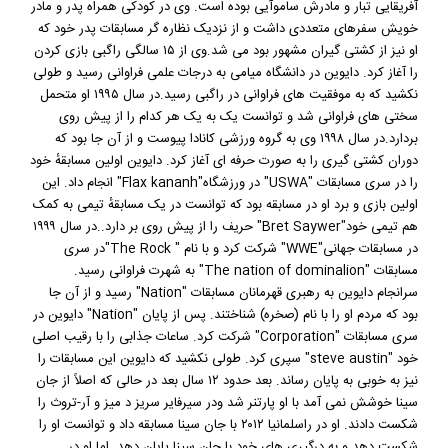
آفریقایی تبار و مادرش ساموآیی بوده است. وی در کودکی همراه پدر و مادر
خویش سفرهای متعددی داشت و از نزدیک نظاره گر مسابقات پدر خود که
او نیز از کشتی گیران مشهور بود می شد.وی از ۱۵ سالگی راگبی بازی کردن
را آغاز کرد. دایوین در دانشگاه میامی به درجات علمی فراوانی رسید و طولی
نکشید که به موفقیت های فراوانی در راگبی رسید.در سال ۱۹۹۵ او متحمل
سختی های فراوانی شد و توانست یک به یک هر کدام را از پیش روی
بردارد.در سال ۱۹۹۸ وی به گروه ورزشی کانادا پیوست و از آن جا بود که
دوران کشتی گیری را به صورت حرفه ای آغاز کرد. دایوین اولین مسابقهٔ خود
را در سری مسابقات "USWA" در ورزشگاه"Flax kananh" انجام داد. این
اولین بازی و برد او در مسابقه بود که توانست در یک مسابقهٔ تیمی به کمک
هم تیمی خود"Bret Saywer" حریف را از پیش روی بر دارد..در سال ۱۹۹۹
در مسابقات جهانی"WWE" شرکت کرد و با نام " The Rock"در سری
مسابقات "The nation of dominalion" به شهرت فراوانی رسید.
سرانجام دایوین به رهبری قهرمانان مسابقات "Nation" رسید و از آن جا
بود که مردم او را با نام (صخره) شناختند. پس از پایان "Nation" دایوین در
سری مسابقات "Corporation" شرکت کرد. ساعات جذابی را با رقیب اصلی
خود "steve austin" سپری کرد. طولی نکشید که دایوین این مسابقات را
نیز به خوبی به پایان رساند. بعد حدود ۱۲ سال بعد در حالی که اصلاً از جان
سینا خوشش نمی آمد با او پارتنر شد ودر سیرفایر سریز د میز و آر-تروث را
شکست دادند. او در راسلمانیا ۲۰۱۲ با جان سینا مسابقه داد و توانست او را
شکست دهد و به درگیری های خود با جان سینا پایان دهد. اما او در