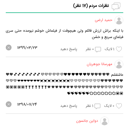
نظرات مردم (
17
نظر)
حمید ارضی
با اینکه براش ارزش قائلم ولی هیچوقت از فیلماش خوشم نیومده حتی سری
فیلمای سریع و خشن
1399/03/23
1
لایک
0
نظر
پاسخ دهید
مهرسانا جوهریان
عاشقشم 💖💖💖💖💖💖🖤🖤🖤🖤🖤🖤💜💜💜💜💜💜💕💕💕💕💕💕💕🧡🧡
🧡🧡🧡🧡🧡🧡💛💛💛💛💛💛💛💛💓💓💓💓💓💓💓💓❤❤❤❤❤❤❤💚💚💚
💚💚💚💚💚💙💙💙💙💙💙💙💙💗💗💗💗💗💗💗❣❣❣❣❣❣❣💟💟💟💟💟
💟💟💞💞💞💞💞💞💞💝💝💝💝💝💝
1398/07/24
0
لایک
1
نظر
پاسخ دهید
دواین جانسون