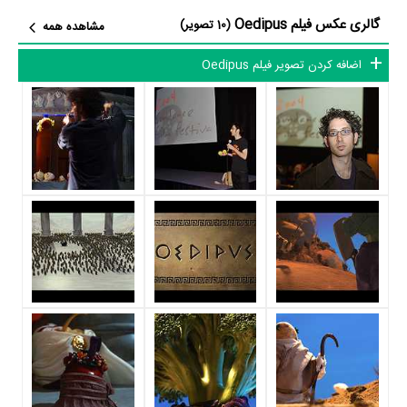
بازیگران فیلم Oedipus چه کسانی هستند؟ در Oedipus بازیگرانی چون
Dick
گالری عکس فیلم Oedipus
(10 تصویر)
مشاهده همه
Rodstein
در نقش Oedipus،
J. David Brimmer
در نقش The King،
اضافه کردن تصویر فیلم Oedipus
بیلی دی ویلیامز
در نقش Bartender،
Stephanie Fredricks
در نقش
Tara Sands
Queen Jocasta،
در نقش Antigone و
Q.A. Wagstaff
در
نقش Tiresias به ایفای نقش و بازیگری پرداخته‌اند. در فیلم Oedipus حدود
6 بازیگر جلوی دوربین رفته‌اند که از نظر تعداد بازیگران می‌توان Oedipus را
یک اثر کم‌بازیگر و با تعداد شخصیت‌های داستانی کم عنوان کرد.
متوسط سن بازیگران Oedipus براساس میزان سنی که از آنها در دایرةالمعارف
آنلاین سینما و تلویزیون یعنی
منظوم
ثبت شده، 58 سال است که نشان
می‌دهد بازیگران Oedipus عمدتا از نظر سنی افرادی پیر و باتجربه هستند.
داستان فیلم Oedipus
از محتوا و داستان فیلم Oedipus چقدر اطلاع دارید؟ فیلم‌نامه Oedipus
توسط
Jason Wishnow
نوشته شده است.