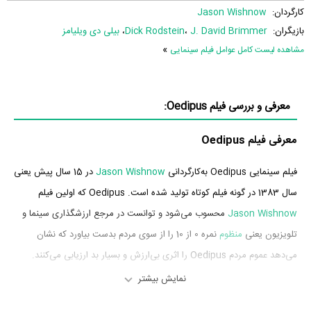
کارگردان:
Jason Wishnow
بازیگران:
J. David Brimmer
،
Dick Rodstein
،
بیلی دی ویلیامز
»
مشاهده لیست کامل عوامل فیلم سینمایی
معرفی و بررسی فیلم Oedipus:
معرفی فیلم Oedipus
فیلم سینمایی Oedipus به‌کارگردانی
Jason Wishnow
در 15 سال پیش یعنی
سال 1383 در گونه فیلم کوتاه تولید شده است. Oedipus که اولین فیلم
Jason Wishnow
محسوب می‌شود و توانست در مرجع ارزشگذاری سینما و
تلویزیون یعنی
منظوم
نمره 0 از 10 را از سوی مردم بدست بیاورد که نشان
می‌دهد عموم مردم Oedipus را اثری بی‌ارزش و بسیار بد ارزیابی می‌کنند.
نمایش بیشتر
بازیگران فیلم Oedipus