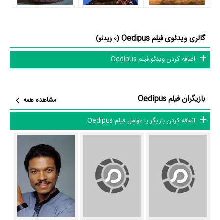
در خلاصه داستانی که یا از سوی تیم رسانه‌ای اثر و یا توسط دیگر رسانه‌ها درباره
داستان Oedipus منتشر شده است، می‌خوانیم: «یک چوپان خودخواه به یک
گالری ویدئوی فیلم Oedipus
(0 ویدئو)
پادشاه عبور می کند، Laiius of Thebes، بنابراین Laiius تساوی شمشیر خود
اضافه کردن ویدئو فیلم Oedipus
را. چوپان، ادیپس، پادشاه را می کشد و بعدا، در یک کلوب شبانه، آواز یوكاستا،
بیوه و ملکه لیو را می شنود. ادیپ ضربه می زند و به زودی او در رختخواب خود
است. سپس تریسیوس کور، در میدان عمومی، اعلام کرد که نبوت به اجرا
بازیگران فیلم Oedipus
مشاهده همه
گذاشته شده است. ادیپوس، همیشه یک مرد عمل است، از چشمانش خوشم
میآید، جاکاستا خودش را از یک حیاط بیرون میآورد، و آنتیگون، دخترش، نقش
اضافه کردن بازیگر یا عوامل فیلم Oedipus
جدیدش را به عنوان راهنمایی برای پدر نابیناش شروع میکند. این فیلم حرکت
را متوقف می کند، به عنوان شخصیت اصلی میوه ها و سبزیجات.»
فیلم Oedipus از نظر ساختار (فرم)، محتوا و محیط تولید، به آثار مختلفی
شباهت دارد. با توجه به شاخص‌های متعدد و گوناگونی می‌توان گفت آثار
مرتبط فیلم Oedipus عبارت است از: .