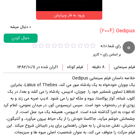
ورود به فاز ویرایش
0
دنبال میشه
(2004)
دنبال کردن
0
0
رای شما:
/
10
بر اساس رای
0
کاربر
فیلم سینمایی
8 دقیقه
فیلم کوتاه
اکران شده در 1382/10/11
خلاصه داستان فیلم سینمایی Oedipus
یک چوپان خودخواه به یک پادشاه عبور می کند، Laiius of Thebes، بنابراین
Laiius تساوی شمشیر خود را. چوپان، ادیپس، پادشاه را می کشد و بعدا، در یک
کلوب شبانه، آواز یوكاستا، بیوه و ملکه لیو را می شنود. ادیپ ضربه می زند و به
زودی او در رختخواب خود است. سپس تریسیوس کور، در میدان عمومی، اعلام کرد
که نبوت به اجرا گذاشته شده است. ادیپوس، همیشه یک مرد عمل است، از
چشمانش خوشم میآید، جاکاستا خودش را از یک حیاط بیرون میآورد، و آنتیگون،
دخترش، نقش جدیدش را به عنوان راهنمایی برای پدر نابیناش شروع میکند. این
فیلم حرکت را متوقف می کند، به عنوان شخصیت اصلی میوه ها و سبزیجات.