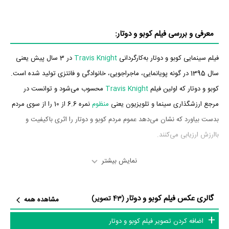
معرفی و بررسی فیلم کوبو و دوتار:
فیلم سینمایی کوبو و دوتار به‌کارگردانی
Travis Knight
در 3 سال پیش یعنی
سال 1395 در گونه پویانمایی، ماجراجویی، خانوادگی و فانتزی تولید شده است.
کوبو و دوتار که اولین فیلم
Travis Knight
محسوب می‌شود و توانست در
مرجع ارزشگذاری سینما و تلویزیون یعنی
منظوم
نمره 6.6 از 10 را از سوی مردم
بدست بیاورد که نشان می‌دهد عموم مردم کوبو و دوتار را اثری باکیفیت و
باارزش ارزیابی می‌کنند.
داستان فیلم کوبو و دوتار
نمایش بیشتر
از محتوا و داستان فیلم کوبو و دوتار چقدر اطلاع دارید؟ فیلم‌نامه کوبو و دوتار
گالری عکس فیلم کوبو و دوتار
توسط
Chris Butler
و
Marc Haimes
نوشته شده است.
(43 تصویر)
مشاهده همه
در خلاصه داستانی که یا از سوی تیم رسانه‌ای اثر و یا توسط دیگر رسانه‌ها درباره
اضافه کردن تصویر فیلم کوبو و دوتار