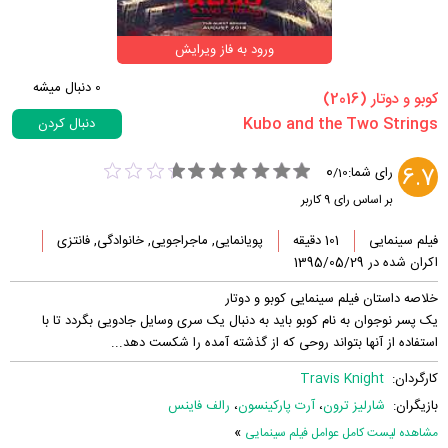
ورود به فاز ویرایش
0
دنبال میشه
‏کوبو و دوتار‏ (2016)
دنبال کردن
0
6.7
رای شما:
/
10
بر اساس رای
9
کاربر
فیلم سینمایی
101 دقیقه
پویانمایی, ماجراجویی, خانوادگی, فانتزی
اکران شده در 1395/05/29
خلاصه داستان فیلم سینمایی کوبو و دوتار
یک پسر نوجوان به نام کوبو باید به دنبال یک سری وسایل جادویی بگردد تا با
استفاده از آنها بتواند روحی که از گذشته آمده را شکست دهد...
کارگردان:
Travis Knight
بازیگران:
شارلیز ترون
،
آرت پارکینسون
،
رالف فاینس
»
مشاهده لیست کامل عوامل فیلم سینمایی