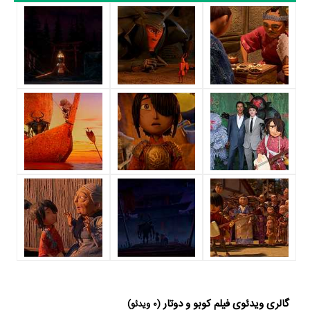
داستان کوبو و دوتار منتشر شده است، می‌خوانیم: «یک پسر نوجوان به نام
کوبو باید به دنبال یک سری وسایل جادویی بگردد تا با استفاده از آنها بتواند
روحی که از گذشته آمده را شکست دهد... »
فیلم کوبو و دوتار و کارنامه فعالیت کارگردان و بازیگران
از نظر تاریخچه فعالیت کارگردان و بازیگران فیلم کوبو و دوتار نیز آمارها و نکات
جذابی را می‌توان بیان کرد. براساس آمارها فیلم کوبو و دوتار به طور متوسط
فعالیت 11ام بازیگران این اثر است. براساس امتیاز مردم فیلم کوبو و دوتار
بهترین اثر
Minae Noji
و یکی از 4 اثر شاخص
Minae Noji
در حرفه بازیگری
محسوب می‌شود.
8 تن از بازیگران کوبو و دوتار، اولین فعالیت جدی بازیگری خود را در این اثر
تجربه کرده‌اند، در واقع در کوبو و دوتار 8 فیلم اولی بوده‌اند:
Alpha
Takahashi
،
Laura Miro
،
Luke Donaldson
،
Aaron Aoki
،
Cary Y.
Thomas Isao Morinaka
،
Rachel Morihiro
،
Mizobe
و
Zachary
گالری ویدئوی فیلم کوبو و دوتار
.
Alexander Rice
(0 ویدئو)