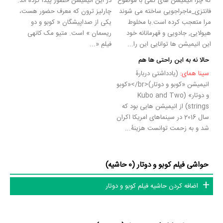
که چرا انیمیشن های کمی با موضوع
در این انیمیشن حضور پیدا کرده اند.
فانتزی_ماجراجویی ساخته می شوند
چارلیز ترون که معرف حضور هست،
مرا متعجب کرده است.با مخلوط
یکی از صداپیشگان « کوبو و دو
هیولایی, جادویی و قهرمانانه خود
ریسمان » است. متیو مک کانهی
این انیمیشن ها توانایی این را...
فیلمِ «...
حالا نه به این راحتی ها هم
سینا همای:
(یادداشتی دربارۀ
انیمیشن «کوبو و دوتار)<br/>«کوبو
و دوتار» (Kubo and Two
strings) از انیمیشن هایی بود که
سال 2016 در سینماهای امریکا اکران
شد و به زحمت توانست هزینۀ...
حواشی فیلم کوبو و دوتار (0 حاشیه)
اضافه کردن حاشیه فیلم کوبو و دوتار