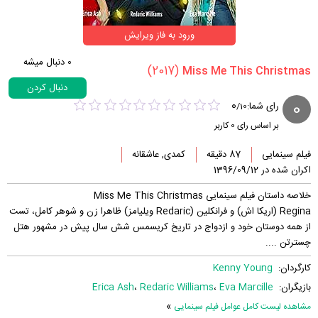
ورود به فاز ویرایش
0
دنبال میشه
(2017)
دنبال کردن
0
0
رای شما:
/
10
بر اساس رای
0
کاربر
فیلم سینمایی
87 دقیقه
کمدی, عاشقانه
اکران شده در 1396/09/12
خلاصه داستان فیلم سینمایی Miss Me This Christmas
Regina (اریکا اش) و فرانکلین (Redaric ویلیامز) ظاهرا زن و شوهر کامل، تست
از همه دوستان خود و ازدواج در تاریخ کریسمس شش سال پیش در مشهور هتل
چسترتن ....
کارگردان:
Kenny Young
بازیگران:
Eva Marcille
،
Redaric Williams
،
Erica Ash
»
مشاهده لیست کامل عوامل فیلم سینمایی