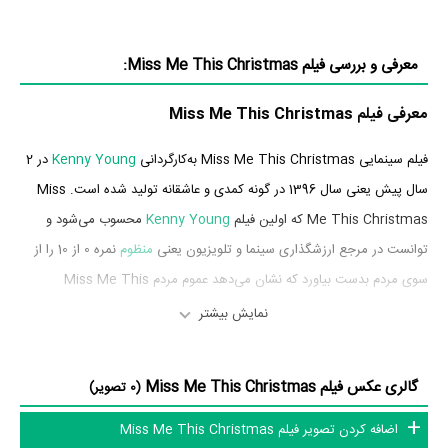
معرفی و بررسی فیلم Miss Me This Christmas:
معرفی فیلم Miss Me This Christmas
فیلم سینمایی Miss Me This Christmas به‌کارگردانی
Kenny Young
در 2
سال پیش یعنی سال 1396 در گونه کمدی و عاشقانه تولید شده است. Miss
Me This Christmas که اولین فیلم
Kenny Young
محسوب می‌شود و
توانست در مرجع ارزشگذاری سینما و تلویزیون یعنی
منظوم
نمره 0 از 10 را از
سوی مردم بدست بیاورد که نشان می‌دهد عموم مردم Miss Me This
Christmas را اثری بی‌ارزش و بسیار بد ارزیابی می‌کنند.
نمایش بیشتر
بازیگران فیلم Miss Me This Christmas
گالری عکس فیلم Miss Me This Christmas
(0 تصویر)
بازیگران فیلم Miss Me This Christmas چه کسانی هستند؟ در Miss Me
اضافه کردن تصویر فیلم Miss Me This Christmas
This Christmas بازیگرانی چون
Erica Ash
در نقش Regina Young،