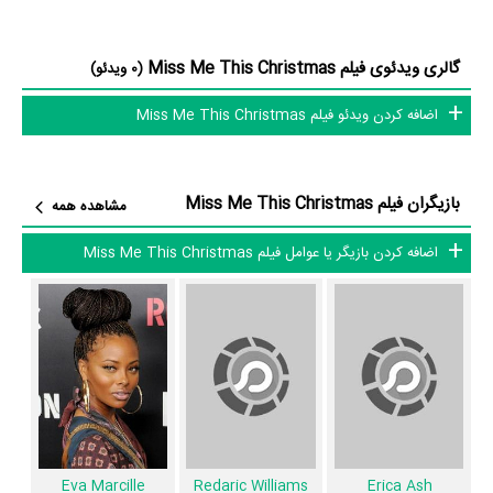
Redaric Williams
در نقش Franklin Young،
Eva Marcille
در نقش
Allen Maldonado
Trish McDonald،
در نقش Ulysses Danbert،
گالری ویدئوی فیلم Miss Me This Christmas
(0 ویدئو)
Nathan Davis Jr.
در نقش Thomas Wallace،
Mykel Shannon
اضافه کردن ویدئو فیلم Miss Me This Christmas
Jenkins
در نقش Chris Dunn و
Christiana Leucas
در نقش Alex
Palomino به ایفای نقش و بازیگری پرداخته‌اند. در فیلم Miss Me This
Christmas حدود 10 بازیگر جلوی دوربین رفته‌اند که از نظر تعداد بازیگران
بازیگران فیلم Miss Me This Christmas
مشاهده همه
می‌توان Miss Me This Christmas را یک اثر پربازیگر عنوان کرد. از
این‌لحاظ کارگردانی فیلم Miss Me This Christmas باتوجه به بازی گرفتن از
اضافه کردن بازیگر یا عوامل فیلم Miss Me This Christmas
این تعداد بازیگر و مدیریت آنها کار بسیار دشواری بوده است؛ باید بررسی کرد
آیا
Kenny Young
به‌عنوان کارگردان و به‌عنوان بازیگردان و همچنین تیم
بازیگری Miss Me This Christmas توانسته‌اند در این زمینه موفق باشند و
بازی‌های درخشانی را نمایش دهند؟
از دیگر بازیگران فیلم Miss Me This Christmas می‌توان به
Alysia
Livingston
در نقش Dontrella،
Richard Gant
در نقش J. J. James و
Brely Evans
در نقش Leslie Major اشاره کرد.
Eva Marcille
Redaric Williams
Erica Ash