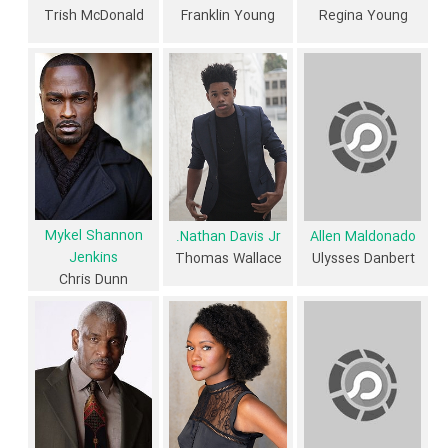
Trish McDonald
Franklin Young
Regina Young
داستان فیلم Miss Me This Christmas
از محتوا و داستان فیلم Miss Me This Christmas چقدر اطلاع دارید؟
فیلم‌نامه Miss Me This Christmas توسط
Yvette Foy
نوشته شده است.
در خلاصه داستانی که یا از سوی تیم رسانه‌ای اثر و یا توسط دیگر رسانه‌ها درباره
داستان Miss Me This Christmas منتشر شده است، می‌خوانیم: «Regina
(اریکا اش) و فرانکلین (Redaric ویلیامز) ظاهرا زن و شوهر کامل، تست از
Mykel Shannon
Nathan Davis Jr.
Allen Maldonado
همه دوستان خود و ازدواج در تاریخ کریسمس شش سال پیش در مشهور هتل
Jenkins
Thomas Wallace
Ulysses Danbert
چسترتن ....»
Chris Dunn
فیلم Miss Me This Christmas از نظر ساختار (فرم)، محتوا و محیط تولید،
به آثار مختلفی شباهت دارد. با توجه به شاخص‌های متعدد و گوناگونی می‌توان
گفت آثار مرتبط فیلم Miss Me This Christmas عبارت است از: .
فیلم Miss Me This Christmas و کارنامه فعالیت کارگردان و بازیگران