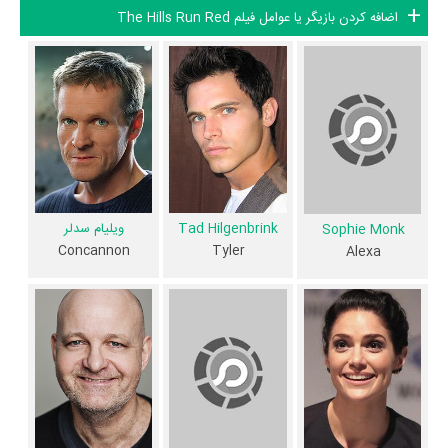
داستان The Hills Run Red منتشر شده است، می‌خوانیم: «Tyler is
اضافه کردن بازیگر یا عوامل فیلم The Hills Run Red
obsessed by the horror movie "The Hills Run Red", considered
by those that had seen it the scariest movie ever made, with
the deranged serial-killer Babyface in the lead role. However,
the director Wilson Wyler Concannon and the movie vanished
many years ago and there is no available print. His research is
affecting his relationship with his girlfriend Serina that is needy
and feels neglected. When Tyler discovers that Concannon's
Tad Hilgenbrink
ویلیام سدلر
Sophie Monk
Concannon
Tyler
Alexa
daughter Alexa works in a night-club, he decides to meet her
and asks about the missing movie. The woman tells that the
movie might be in her father's house in the middle of the
woods, and Tyler decides to travel to the spot with Alexa,
Serina and their friend Lalo. Along their journey, Tyler films and
interviews some locals. During the night, they are attacked by
the rednecks, but they are saved by Babyface that kills the