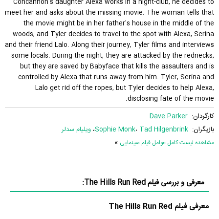
Concannon's daughter Alexa works in a night-club, he decides to
meet her and asks about the missing movie. The woman tells that
the movie might be in her father's house in the middle of the
woods, and Tyler decides to travel to the spot with Alexa, Serina
and their friend Lalo. Along their journey, Tyler films and interviews
some locals. During the night, they are attacked by the rednecks,
but they are saved by Babyface that kills the assaulters and is
controlled by Alexa that runs away from him. Tyler, Serina and
Lalo get rid off the ropes, but Tyler decides to help Alexa,
disclosing fate of the movie.
کارگردان:
Dave Parker
بازیگران:
Tad Hilgenbrink
،
Sophie Monk
،
ویلیام سدلر
»
مشاهده لیست کامل عوامل فیلم سینمایی
معرفی و بررسی فیلم The Hills Run Red:
معرفی فیلم The Hills Run Red