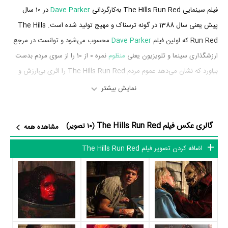
فیلم سینمایی The Hills Run Red به‌کارگردانی
Dave Parker
در 10 سال
پیش یعنی سال 1388 در گونه ترسناک و مهیج تولید شده است. The Hills
Run Red که اولین فیلم
Dave Parker
محسوب می‌شود و توانست در مرجع
ارزشگذاری سینما و تلویزیون یعنی
منظوم
نمره 0 از 10 را از سوی مردم بدست
بیاورد که نشان می‌دهد عموم مردم The Hills Run Red را اثری بی‌ارزش و
بسیار بد ارزیابی می‌کنند.
نمایش بیشتر
بازیگران فیلم The Hills Run Red
گالری عکس فیلم The Hills Run Red
(10 تصویر)
مشاهده همه
بازیگران فیلم The Hills Run Red چه کسانی هستند؟ در The Hills Run
اضافه کردن تصویر فیلم The Hills Run Red
Red بازیگرانی چون
Sophie Monk
در نقش Alexa،
Tad Hilgenbrink
در
نقش Tyler،
ویلیام سدلر
در نقش Concannon،
جانت مونت گومری
در
نقش Serina،
Alex Wyndham
در نقش Lalo،
Ewan Bailey
در نقش
Sonny و
Danko Jordanov
در نقش Babyface به ایفای نقش و بازیگری
پرداخته‌اند. در فیلم The Hills Run Red حدود 10 بازیگر جلوی دوربین رفته‌اند
که از نظر تعداد بازیگران می‌توان The Hills Run Red را یک اثر پربازیگر