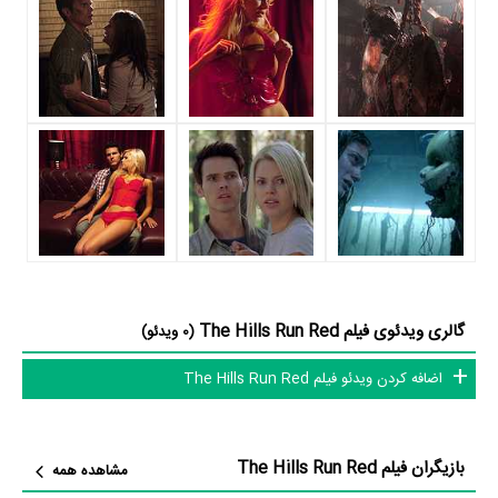
عنوان کرد. از این‌لحاظ کارگردانی فیلم The Hills Run Red باتوجه به بازی
گرفتن از این تعداد بازیگر و مدیریت آنها کار بسیار دشواری بوده است؛ باید
بررسی کرد آیا
Dave Parker
به‌عنوان کارگردان و به‌عنوان بازیگردان و همچنین
تیم بازیگری The Hills Run Red توانسته‌اند در این زمینه موفق باشند و
بازی‌های درخشانی را نمایش دهند؟
از دیگر بازیگران فیلم The Hills Run Red می‌توان به
Mike Straub
در
نقش Gabe،
Hristo Mitzkov
در نقش Jimbo و
Georgi Dimitrov
در
نقش Lance اشاره کرد.
داستان فیلم The Hills Run Red
گالری ویدئوی فیلم The Hills Run Red
(0 ویدئو)
از محتوا و داستان فیلم The Hills Run Red چقدر اطلاع دارید؟ فیلم‌نامه
اضافه کردن ویدئو فیلم The Hills Run Red
The Hills Run Red توسط
John Dombrow
،
David J. Schow
و
John
Carchietta
نوشته شده است.
بازیگران فیلم The Hills Run Red
مشاهده همه
در خلاصه داستانی که یا از سوی تیم رسانه‌ای اثر و یا توسط دیگر رسانه‌ها درباره