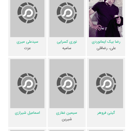
داستان جنجال منتشر شده است، می‌خوانیم: «مرد ساده لوحی که شباهت
زیادی به مرد کلاشی دارد وارد شهر می‌شود. مرد کلاش که به عنوان خرید خانه
از مردم اخاذی می‌کند با شباهتش مشکلاتی برای مرد ساده لوح پدید می‌آورد.
در این حال مرد ساده‌لوح سعی می‌کند که با تمهیداتی پول مردم را به آنها
برگرداند و سپس باعث رسوایی مرد کلاش شده و پلیس گرفتارش می‌کن.»
رضا بیک ایمانوردی
نوری کسرایی
سیدعلی میری
علی، رضاقلی
سامیه
عزت
فیلم جنجال و کارنامه فعالیت کارگردان و بازیگران
از نظر تاریخچه فعالیت کارگردان و بازیگران فیلم جنجال نیز آمارها و نکات
جذابی را می‌توان بیان کرد. براساس آمارها فیلم جنجال به طور متوسط فعالیت
24ام بازیگران این اثر است. براساس امتیاز مردم فیلم جنجال یکی از 4 اثر
شاخص
شادی آفرین
در حرفه بازیگری محسوب می‌شود.
فیلم جنجال براساس امتیاز مردم به آثار یکی از 4 اثر شاخص
اکبر صادقی
در
حرفه نویسندگی محسوب می‌شود.
گیتی فروهر
سیمین غفاری
اسماعیل شیرازی
1 تن از بازیگران جنجال، اولین فعالیت جدی بازیگری خود را در این اثر تجربه
شیرین
کرده است، در واقع در جنجال 1 فیلم اولی بوده است:
فرشته برزین
.