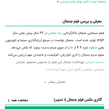
»
مشاهده لیست کامل عوامل فیلم سینمایی
معرفی و بررسی فیلم جنجال:
فیلم سینمایی جنجال به‌کارگردانی
رضا صفایی
در 44 سال پیش یعنی سال
1354 تولید شده است. جنجال توانست در مرجع ارزشگذاری سینما و تلویزیون
یعنی
منظوم
نمره 4.4 از 10 را از سوی مردم بدست بیاورد که نشان می‌دهد
عموم مردم جنجال را اثری کم‌ارزش، کم‌کیفیت و نه‌چندان مهم ارزیابی می‌کنند.
جمشید شیبانی
تهیه‌کننده جنجال این فیلم را، به‌عنوان محصول سازمان
سینمایی تصاویر و کشور ایران تهیه کرده است.
بازیگران فیلم جنجال
نمایش بیشتر
بازیگران فیلم جنجال چه کسانی هستند؟ در جنجال بازیگرانی چون
رضا بیک
گالری عکس فیلم جنجال
ایمانوردی
در نقش علی، رضاقلی،
نوری کسرایی
در نقش سامیه،
سیدعلی میری
(1 تصویر)
مشاهده همه
در نقش عزت،
گیتی فروهر
،
سیمین غفاری
در نقش شیرین،
اسماعیل شیرازی
و