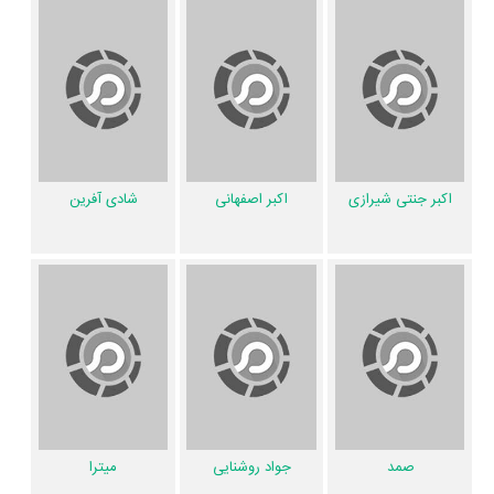
همچنین
رضا صفایی
کارگردان جنجال اولین همکاری خود با بازیگرانی چون
نوری کسرایی
،
اکبر اصفهانی
،
صمد
،
جواد روشنایی
،
میترا
و
رویا
را در این اثر
تجربه کرده است. در میان بازیگران جنجال نیز 91 همکاریِ اول رخ داده،
به‌عبارت دیگر در این فیلم میان هر یک از 17 بازیگر با یکدیگر یک رابطه همکاری
شکل گرفته که 91 همکاری برای اولین‌مرتبه در جنجال رخ داده است. مانند:
رضا
بیک ایمانوردی
و
شادی آفرین
،
نوری کسرایی
و
گیتی فروهر
،
سیدعلی میری
و
اکبر جنتی شیرازی
اکبر اصفهانی
شادی آفرین
صمد
،
سیمین غفاری
و
اکبر اصفهانی
،
اسماعیل شیرازی
و
جواد روشنایی
.
آیا می‌دانید کدام هنرمندان فیلم جنجال فوت‌کرده‌اند؟ از میان عوامل و بازیگران
فیلم جنجال، 2 نفر به دیار باقی سفر کرده‌اند و دیگر در میان ما نیستند: شادروان
رضا صفایی
و
رضا بیک ایمانوردی
.
عوامل فیلم جنجال
اگر از تصویربرداری فیلم جنجال خوشتان آمده و یا دوستش ندارید، بهتر است
بدانید مدیر فیلمبرداری آن
شکرالله رفیعی
بوده است. در مجموع بیش از 21 نفر
صمد
جواد روشنایی
میترا
در تولید فیلم جنجال نقش داشته‌اند و هر یک از آنها در
منظوم
یک صفحه