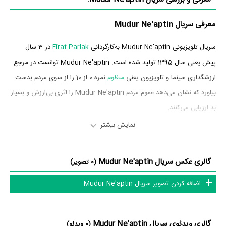
معرفی سریال Mudur Ne'aptin
سریال تلویزیونی Mudur Ne'aptin به‌کارگردانی
Firat Parlak
در 3 سال
پیش یعنی سال 1395 تولید شده است. Mudur Ne'aptin توانست در مرجع
ارزشگذاری سینما و تلویزیون یعنی
منظوم
نمره 0 از 10 را از سوی مردم بدست
بیاورد که نشان می‌دهد عموم مردم Mudur Ne'aptin را اثری بی‌ارزش و بسیار
بد ارزیابی می‌کنند.
نمایش بیشتر
بازیگران سریال Mudur Ne'aptin
بازیگران سریال Mudur Ne'aptin چه کسانی هستند؟ در Mudur Ne'aptin
گالری عکس سریال Mudur Ne'aptin
(0 تصویر)
بازیگرانی چون
Tolga Çevik
در نقش Arkadasim،
Özer Atik
در نقش
اضافه کردن تصویر سریال Mudur Ne'aptin
Firat Parlak
Minik،
در نقش Yonetmen و
Nil Karaibrahimgil
در نقش
Herself به ایفای نقش و بازیگری پرداخته‌اند. در سریال Mudur Ne'aptin
حدود 4 بازیگر جلوی دوربین رفته‌اند که از نظر تعداد بازیگران می‌توان Mudur
گالری ویدئوی سریال Mudur Ne'aptin
(0 ویدئو)