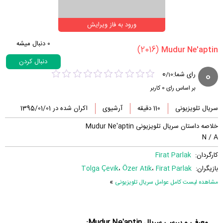
ورود به فاز ویرایش
0
دنبال میشه
(2016)
دنبال کردن
0
0
رای شما:
/
10
بر اساس رای
0
کاربر
سریال تلویزیونی
110 دقیقه
آرشیوی
اکران شده در 1395/01/01
خلاصه داستان سریال تلویزیونی Mudur Ne'aptin
N / A
کارگردان:
Firat Parlak
بازیگران:
Firat Parlak
،
Özer Atik
،
Tolga Çevik
»
مشاهده لیست کامل عوامل سریال تلویزیونی
معرفی و بررسی سریال Mudur Ne'aptin: