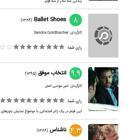
زندگی سه مادر از سه قوم ..
8
Ballet Shoes
(1384)
کارگردان:
Sandra Goldbacher
رای شما:
9.9
انتخاب موفق
(1395)
کارگردان:
امیر مومنی اصل
رای شما:
این فیلم در یک ژانر اجتماعی با موضوع نمایش باورهای غ
4.3
ناشناس
(1386)