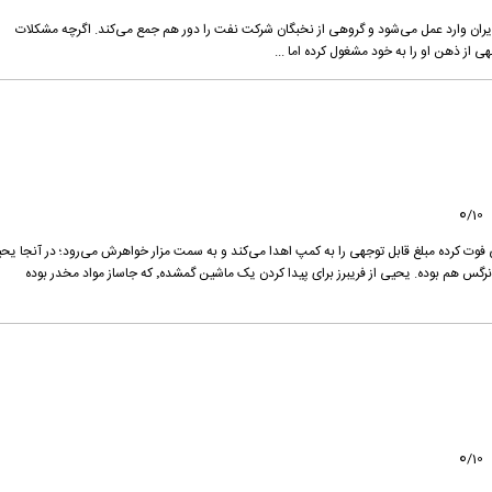
ران وارد عمل می‌شود و گروهی از نخبگان شرکت نفت را دور هم جمع می‌کند. اگرچه مشکلات
 از ذهن او را به خود مشغول کرده اما ...
0
/
10
 فوت کرده مبلغ قابل توجهی را به کمپ اهدا می‌کند و به سمت مزار خواهرش می‌رود؛ در آنجا یح
که از بچه‌ محل‌ قدیمی است را می‌بیند که قبلا خواستگار نرگس هم بوده. یحیی از فریبرز برای پیدا کردن یک ماشین گمشده٬ که جاساز مواد مخدر بوده
0
/
10