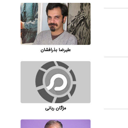
علیرضا بذرافشان
مژگان ربانی