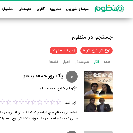
سینما و تلویزیون
تحریریه
گالری
هنرمندان
جشنواره
جستجو در منظوم
×
×
نوع اثر: نوع اثر
ژانر: تله فیلم
همه
آثار
هنرمندان
اخبار
نقدها
0
یک روز جمعه
(1388)
کارگردان:
شفیع آقامحمدیان
رای شما:
شخصیتی به نام حاج ابراهیم که نماینده فرمانداری در یک
هایی که ممکن است در یک حوزه انتخاباتی رخ دهد را ن