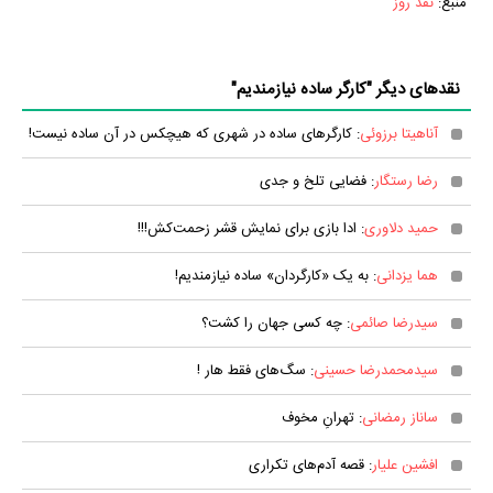
منبع:
نقد روز
نقدهای دیگر "کارگر ساده نیازمندیم"
آناهیتا برزوئی
: کارگرهای ساده در شهری که هیچکس در آن ساده نیست!
رضا رستگار
: فضایی تلخ و جدی
حمید دلاوری
: ادا بازی برای نمایش قشر زحمت‌کش!!!
هما یزدانی
: به یک «کارگردان» ساده نیازمندیم!
سیدرضا صائمی
: چه کسی جهان را کشت؟
سیدمحمدرضا حسینی
: سگ‌های فقط هار !
ساناز رمضانی
: تهرانِ مخوف
افشین علیار
: قصه آدم‌های تکراری