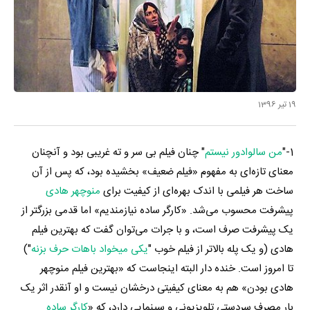
19 تیر 1396
1-"
من سالوادور نیستم
" چنان فیلم بی سر و ته غریبی بود و آنچنان
معنای تازه‌ای به مفهوم «فیلم ضعیف» بخشیده بود، که پس از آن
ساخت هر فیلمی با اندک بهره‌ای از کیفیت برای
منوچهر هادی
پیشرفت محسوب می‌شد. «کارگر ساده نیازمندیم» اما قدمی بزرگتر از
یک پیشرفت صرف است، و با جرات می‌توان گفت که بهترین فیلم
هادی (و یک پله بالاتر از فیلم خوب "
یکی میخواد باهات حرف بزنه
")
تا امروز است. خنده دار البته اینجاست که «بهترین فیلم منوچهر
هادی بودن» هم به معنای کیفیتی درخشان نیست و او آنقدر اثر یک
بار مصرف سردستی تلویزیونی و سینمایی دارد، که «
کارگر ساده