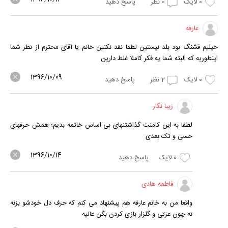
0
لایک
0
نظر
پاسخ دهید
عارفه
خیلیم قشنگ بود بلد نیستین لطفا نقد نکنین خانم یا آقای محترم از نظر شما
اینطوریه که البته شما یه فکر کاملا غلط دارین
1396/10/09
0
لایک
2
نظر
پاسخ دهید
زیبا نگار
لطفا به این کامنت گذاشتنهای بی اساس خاتمه بدیم؛ همش حرفهای
حسی و تک بعدی
1396/10/14
0
لایک
پاسخ دهید
فاطمه هادی
واقعا من به خانم عارفه هم پیشنهاد می کنم که حرف دل خودشو بزنه
نه چون عزتی و گلزار بازی کردن بگن عالیه