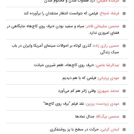
مرسده مقیمی
: درد قضاوت شدن و محکوم شدن
فرشاد شجاع
: فیلمی که نتوانست انتظار منتقدان را برآورده کند
محسن سلیمانی فاخر
: سیاه و سفید بودن «برف روی کاج‌ها» جایگاهی در
فضای امروزی ندارد.
حسین رازی زاده
: گذری کوتاه بر احوالات سینمای آمریکا وایران در باب
سبک زندگی
عبدالرضا عاصی
: «برف روی کاج‌ها»، طعم شیرین خیانت
مهدی پرنیانی
: فیلمی که با هم دیدیم
محمد سپهری
: وقتی ژانر هم کم می‌آورد
مهدی زبردست برزین
: نقد فیلم "برف روی کاج‌ها"
محسن بیگ‌آقا
: جدال نمادها
ایمان کیایی
: حرکت در سطح با پز روشنفکری