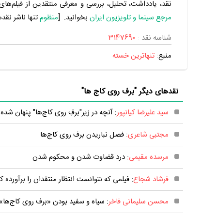
نقد، یادداشت، تحلیل، بررسی و معرفی منتقدین از فیلم‌های س
مرجع سینما و تلویزیون ایران
بخوانید. [
منظوم
تنها ناشر نقد
شناسه نقد :
3147690
منبع:
تنهاترین خسته
نقدهای دیگر "برف روی کاج ها"
سید علیرضا کیانپور
: آنچه در زیر"برفِ روی کاج‌ها" پنهان شده
مجتبی شاعری
: فصل نباریدن برف روی کاج‌ها
مرسده مقیمی
: درد قضاوت شدن و محکوم شدن
فرشاد شجاع
: فیلمی که نتوانست انتظار منتقدان را برآورده ک
محسن سلیمانی فاخر
: سیاه و سفید بودن «برف روی کاج‌ها»