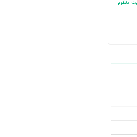
یت منظوم