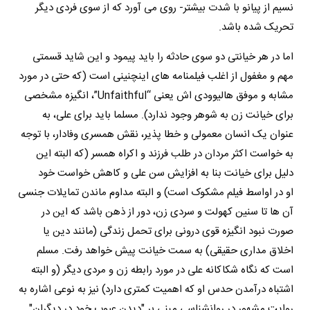
نسیم از پیانو با شدت بیشتر- روی می آورد که از سوی فردی دیگر
تحریک شده باشد.
اما در هر خیانتی دو سوی حادثه را باید پیمود و این شاید قسمتی
مهم و مغفول از اغلب فیلمنامه های اینچنینی است (که حتی در مورد
مشابه و موفق هالیوودی اش یعنی “Unfaithful”، انگیزه مشخصی
برای خیانت زن به شوهر وجود ندارد). مسلما باید برای علی، به
عنوان یک انسان معمولی و خطا پذیر، نقش همسری وفادار، با توجه
به خواست اکثر مردان در طلب فرزند و اکراه همسر (که البته این
دلیل برای خیانت بنا به افزایش سن علی و کاهش خواست خود
او در اواسط فیلم مشکوک است) و البته مداوم ماندن تمایلات جنسی
آن ها تا سنین کهولت و سردی زن، دور از ذهن باشد که این در
صورت نبود انگیزه قوی درونی برای تحمل زندگی (مانند دین یا
اخلاق مداری حقیقی) به سمت خیانت پیش خواهد رفت. مسلم
است که نگاه شکاکانه علی در مورد رابطه زن و مردی دیگر (و البته
اشتباه درآمدن حدس او که اهمیت کمتری دارد) نیز به نوعی اشاره به
روایت مشهور در روانشناسی مبنی بر "دیدن عیوب خود در دیگران"