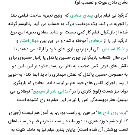
نشان دادن غیرت و تعصب او).
کارگردانی فیلم برای
پیمان معادی
که اولین تجربه ساخت فیلمی بلند
را تجربه می کند، یک موفقیت بزرگ به حساب می آید. رئالیسم گرفته
شده از بازیگران فیلم کار کمی نیست -و شاید معادی تجربه این نوع
کارگردانی را از
فرهادی
آموخته باشد- و در این بین
مهناز افشار
و
ویشکا آسایش
یکی از بهترین بازی های خود را ارائه می دهند. با
این حال انتخاب بازیگرانی چون حسین پاکدل یا زانیار خسروی برای
نقش های فرعی کمی عجیب به نظر می رسد. علاوه بر این، این دو –
به خصوص حسین پاکدل که نقش مهمتری را باید ایفا کند- به خوبی
از پس اجرای نقش های خود هم بر نیامده اند. معادی که بازیگری
توانا نیز هست (اوج کارش را در "
جدایی نادر از سیمین
" فرهادی می
بینیم)، هنر نویسندگی اس را نیز در این فیلم به رخ کشیده است.
"
برف روی کاج ها
" در عین رو راست بودن، بد آموز هم نیست (چیزی
که از چشم حوزه هنری به دور مانده و سبب تحریم فیلم در سینماهای
تحت پوشش آن شده است). پایان بندی فیلم نیز به مانند کلیت به