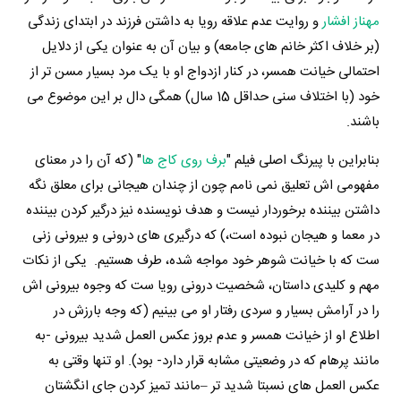
مهناز افشار
و روایت عدم علاقه رویا به داشتن فرزند در ابتدای زندگی
(بر خلاف اکثر خانم های جامعه) و بیان آن به عنوان یکی از دلایل
احتمالی خیانت همسر، در کنار ازدواج او با یک مرد بسیار مسن تر از
خود (با اختلاف سنی حداقل 15 سال) همگی دال بر این موضوع می
باشند.
بنابراین با پیرنگ اصلی فیلم "
برف روی کاج ها
" (که آن را در معنای
مفهومی اش تعلیق نمی نامم چون از چندان هیجانی برای معلق نگه
داشتن بیننده برخوردار نیست و هدف نویسنده نیز درگیر کردن بیننده
در معما و هیجان نبوده است،) که درگیری های درونی و بیرونی زنی
ست که با خیانت شوهر خود مواجه شده، طرف هستیم. یکی از نکات
مهم و کلیدی داستان، شخصیت درونی رویا ست که وجوه بیرونی اش
را در آرامش بسیار و سردی رفتار او می بینیم (که وجه بارزش در
اطلاع او از خیانت همسر و عدم بروز عکس العمل شدید بیرونی -به
مانند پرهام که در وضعیتی مشابه قرار دارد- بود). او تنها وقتی به
عکس العمل های نسبتا شدید تر –مانند تمیز کردن جای انگشتان