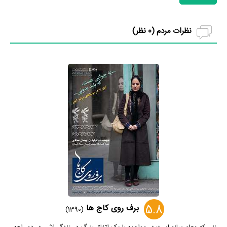
نظرات مردم (
0
نظر)
5.8
برف روی کاج ها
(1390)