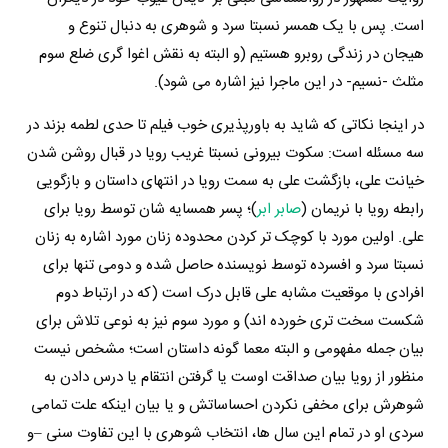
است. پس با یک همسر نسبتا سرد و شوهری به دنبال تنوع و
هیجان در زندگی روبرو هستیم (و البته به نقش اغوا گری ضلع سوم
مثلث -نسیم- در این ماجرا نیز اشاره می شود).
در اینجا نکاتی که شاید به باورپذیری خوب فیلم تا حدی لطمه بزند در
سه مسئله است: سکوت بیرونی نسبتا غریب رویا در قبال روشن شدن
خیانت علی، بازگشت علی به سمت رویا در انتهای داستان و بازگویی
رابطه رویا با نریمان (
صابر ابر
)؛ پسر همسایه شان توسط رویا برای
علی. اولین مورد با کوچک تر کردن محدوده زنان مورد اشاره به زنان
نسبتا سرد و افسرده توسط نویسنده حاصل شده و دومی تنها برای
افرادی با موقعیت مشابه علی قابل درک است (که در ارتباط دوم
شکست سخت تری خورده اند) و مورد سوم نیز به نوعی تلاش برای
بیان جمله مفهومی و البته معما گونه داستان است؛ مشخص نیست
منظور از رویا بیان صداقت اوست یا گرفتن انتقام یا درس دادن به
شوهرش برای مخفی نکردن احساساتش و یا بیان اینکه علت تمامی
سردی او در تمام این سال ها، انتخاب شوهری با این تفاوت سنی –و