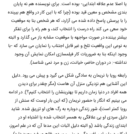
یا اصلا عدم علاقه ابتدایی- بوده است. برای نویسنده هم نه پایان
بندی مشخص و معین قید بوده (چرا که با این کار در واقع هم بیینده
را با پرسش پاسخ داده شده می آزارد، که هر شخص بنا به موقعیت
خود سعی می کند راه درست را انتخاب کند، و هم راه را برای تفکر
بیشتر بیننده در صورت مواجهه با موقعیت مشابه باز می گذارد و البته
به نوعی این واقعیت تلخ و غیر قابل اجتناب را نمایان می سازد که -با
وجود اینکه بنا به ضروریات کار فیلمسازی امکان نمایش آن وجود
نداشته-: در دوران حاضر، خیانت، زن و مرد نمی شناسد).
رابطه رویا با نریمان به سادگی شکل می گیرد و پیش می رود..دلیل
این آشنایی هم نزدیکی منزل آن هاست (مگر چقدر برای دیدن
همه افراد در دنیا زمان داریم تا بهترینشان را انتخاب کنیم؟). در ادامه
می بینیم که انگار با حضور نریمان (که این بار اوست که سنش از
رویا کمتر است)، شور زندگی دوباره به رگ های او تزریق شده. شاید
دلیل سردی او بی علاقگی به همسر انتخاب شده یا اشتباه او در
ابتدای زندگی باشد (و البته دلیل اثبات این مدعا آن که در علم امروز،