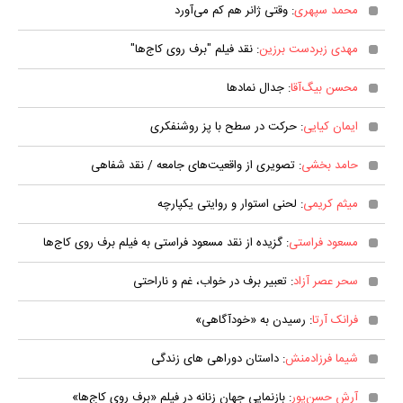
محمد سپهری
: وقتی ژانر هم کم می‌آورد
مهدی زبردست برزین
: نقد فیلم "برف روی کاج‌ها"
محسن بیگ‌آقا
: جدال نمادها
ایمان کیایی
: حرکت در سطح با پز روشنفکری
حامد بخشی
: تصویری از واقعیت‌های جامعه / نقد شفاهی
میثم کریمی
: لحنی استوار و روایتی یکپارچه
مسعود فراستی
: گزیده از نقد مسعود فراستی به فیلم برف روی کاج‌ها
سحر عصر آزاد
: تعبیر برف در خواب، غم و ناراحتی
فرانک آرتا
: رسیدن به «خودآگاهی»
شیما فرزادمنش
: داستان دوراهی های زندگی
آرش حسن‌پور
: بازنمایی جهان زنانه در فیلم «برف روی کاج‌ها»