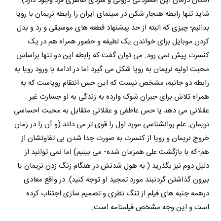
امکان درمان این افسردگی درونی و سردی ظاهری فرد وجود دارد).
شاید تنها رابطه هنجار شکن در سینمای ایران را رابطه نریمان با رویا
بدانیم؛ چیزی که البته از حد پیشنهاد قطعه های موسیقی و رد و بدل
کردن موبایل برای خواندن یک لطیفه و حضور همراه هم در یک
کنسرت پیش نمی رود. می توان گفت که رابطه این دو تنها براساس
محبت اولیه نریمان به رویا شکل می گیرد اما در ادامه با ورود رویا به
رابطه دو جانبه، مشخص نیست که این حس انتقام رویاست که به
همراه تلاش برای جبران شوک وارده به زندگی به او جسارت غیر
عقلانی می دهد یا حس عاطفی و عقلانی متقابل به محبت احساسی
نریمان. علم روانشناسی مورد اول را قوی تر می داند (و آن را در زمان
خروج نریمان و رویا از کنسرت به صورت جدا شدن بی تفاوتشان از
هم-که با بازگشت علی همزمان شده- می بینیم) اما نمی توانید از
دلیل دوم نیز بگذرید ( به هول شدنش در هنگام زنگ زدن نریمان یا
بیرون گذاشتن گردنبند مورد تمجید او توجه کنید). در واقع معادی
درهمه جنبه های فیلم از تنگ نظری و تصمیم سازی اجتناب کرده
است و این وجه مشخص فیلمنامه است.