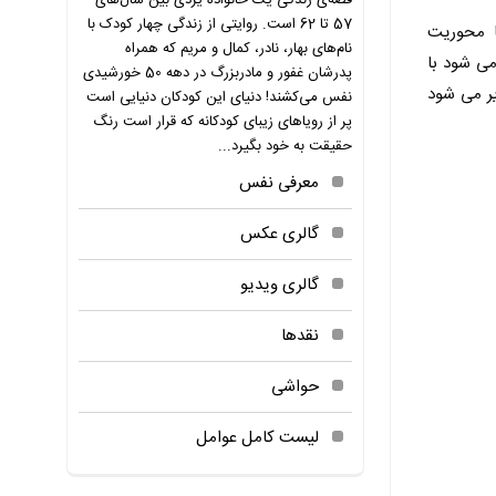
قصه‌ی زندگی یک خانواده یزدی بین سال‌های
57 تا 62 است. روایتی از زندگی چهار کودک با
ا محوریت
نام‌های بهار، نادر، کمال و مریم که همراه
می شود با
پدرشان غفور و مادربزرگ در دهه 50 خورشیدی
 می شود
نفس می‌کشند! دنیای این کودکان دنیایی است
پر از رویاهای زیبای کودکانه که قرار است رنگ
حقیقت به خود بگیرد...
معرفی نفس
گالری عکس
گالری ویدیو
نقدها
حواشی
لیست کامل عوامل