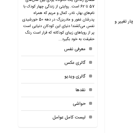
قصه‌ی زندگی یک خانواده یزدی بین سال‌های
57 تا 62 است. روایتی از زندگی چهار کودک با
نام‌های بهار، نادر، کمال و مریم که همراه
پدرشان غفور و مادربزرگ در دهه 50 خورشیدی
ر تغییر و
نفس می‌کشند! دنیای این کودکان دنیایی است
پر از رویاهای زیبای کودکانه که قرار است رنگ
حقیقت به خود بگیرد...
معرفی نفس
گالری عکس
گالری ویدیو
نقدها
حواشی
لیست کامل عوامل