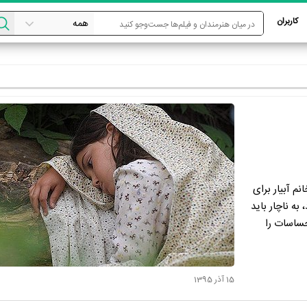
کاربران
م آبیار برای
ه ناچار باید
حساسات را
15 آذر 1395