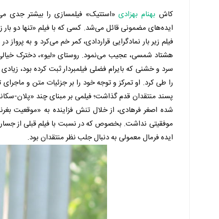
کاش
بهنام بهزادی
«استتیک» فیلمسازی را بیشتر جدی می‌
ایده‌های مضمونی قائل می‌شد. کسی که با فیلم «تنها دو بار ز
فیلم زیر بار نمادگرایی قراردادی، کمر خم می‌کرد و به پرواز 
هشتاد شمسی، عجیب می‌نمود. روستای «لیو»، دخترک خیالی ی
سرد و خشنی که بایرام فضلی فیلمبردار ثبت کرده بود، زیادی
را طی کرد. او تمرکز و توجه‌ خود را بر جزئیات متن و ماجرای 
پسند منتقدان قدم گذاشت؛ فیلمی بر مبنای چند «پلان-سکانس
شده اصغر فرهادی، از خلال تنش فزاینده به «موقعیت بغرنج 
موفقیتی نداشت. بخصوص که در نسبت با فیلم قبلی از جسارت 
ایده فرمال معمولی‌ به دنبال جلب نظر منتقدان بود.