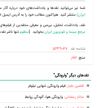
شما نیز می‌توانید نقدها و یادداشت‌های خود درباره آثار س
ایران)
منتشر کنید. هم‌اکنون مطالب خود را به آدرس ایمیل Admin@Manzoom.ir برای ما ارسال کنید.
نقد، یادداشت، تحلیل، بررسی و معرفی منتقدین از فیلم‌های س
مرجع سینما و تلویزیون ایران
بخوانید. [
منظوم
تنها ناشر نقد
شناسه نقد :
5649037
منبع:
7فاز
نقدهای دیگر "وارونگی"
افشین علیار
: فیلم وارونگی, تنهایی نیلوفر
ساناز رمضانی
: وارونگی هوا، آلودگی روابط