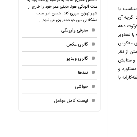
داستان مادری که بنا به توصیه پزشک باید به
علت آلودگی هوا، مابقی عمر خود را خارج از
تناسب با
شهر تهران سپری کند، همین امر سبب
. گرچه آن
مشکلاتی بین دو دختر وی می‌شود...
 فرتوت دهه
معرفی وارونگی
با تصاویر
یری معکوس
گالری عکس
ئن از نظر
گالری ویدیو
م و ستایش
دستاورد و
نقدها
کارانه با
حواشی
لیست کامل عوامل