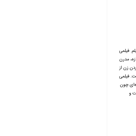
م. فیلمی
ه‌، مدرن
دن زن از
ت. فیلمی
ه‌ای چون
ت و