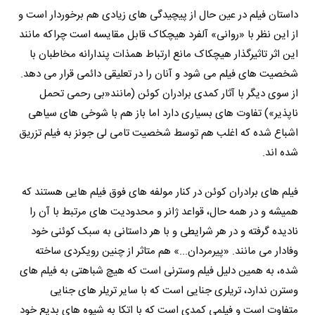
داستان فیلم در عین حال از پیچیدگی های زیادی هم برخوردار است و
از این نظر با «روانی» آلفرد هیچکاک قابل مقایسه است چراکه مانند
این اثر تاثیرگذار هیچکاک مانع ارتباط همذات پندارانه مخاطبان با
شخصیت های فیلم می شود و آنان را در تعلیقی دائمی قرار می دهد.
از سوی دیگر با آثار کمدی برادران کوئن (مانند«بی رحمی تحمل
ناپذیر») تفاوت های بسیاری دارد اما باز هم با شوخی های سیاهی
اشباع شده که اغلب هم توسط شخصیت تامی لی جونز به فیلم تزریق
شده اند.
فیلم های برادران کوئن در کنار مولفه های فوق فیلم هایی هستند که
همیشه و در همه حال، قواعد ژانر و محدودیت های مرتبط با آن را
نادیده گرفته و در هر شرایطی و با هر داستانی به سبک کوئنی خود
وفادار می مانند. «پیرمردان...» هم متاثر از چنین رویکردی ساخته
شده، به همین دلیل فیلم وسترنی است که هیچ شباهتی به فیلم های
وسترن ندارد، تریلری جنایی است که با سایر تریلر های جنایی
متفاوت است و فیلمی کمدی است که با اتکا به شیوه های بدیع خود