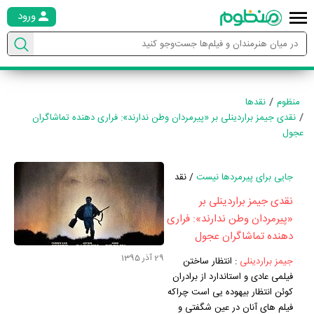
ورود
منظوم
نقدها
نقدی جیمز براردینلی بر «پیرمردان وطن ندارند»: فراری دهنده تماشاگران
عجول
جایی برای پیرمردها نیست
/ نقد
نقدی جیمز براردینلی بر
«پیرمردان وطن ندارند»: فراری
دهنده تماشاگران عجول
29 آذر 1395
جیمز براردینلی
:
انتظار ساختن
فیلمی عادی و استاندارد از برادران
کوئن انتظار بیهوده یی است چراکه
فیلم های آنان در عین شگفتی و