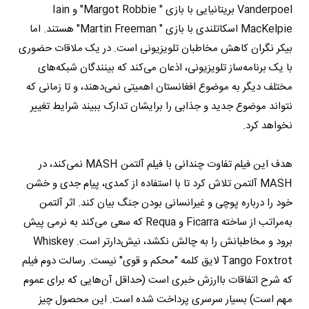
Vanderpoel بریتانیایی با بازی " Margot Robbie" و Iain
MacKelpie اسکاتلندی با بازی " Martin Freeman" هستند. اما
بیکر نگران کاهش مخاطبان تلویزیونی است. در یک ملاقات حضوری
با یک برنامه‌ساز تلویزیونی، اذعان می‌کند که بینندگان شبکه‌های
مختلف دیگر به موضوع افغانستان اهمیتی نمی‌دهند، و تا زمانی که
نتواند موضوع جدید و جذابی را برایشان تدارک ببیند شرایط تغییر
نخواهد کرد.
هدف این فیلم تفاوت چندانی با فیلم آلتمن MASH نمی‌کند، در
MASH آلتمن تلاش کرد تا با استفاده از کمدی، پیام جدی و خشن
خود را درباره پوچی و غیرانسانی بودن جنگ بیان کند. اثر آلتمن
به‌مراتب از ساخته Ficarra و Requa که سعی می‌کند به نرمی پیش
برود و مخاطبانش را به چالش نکشد، نیش‌دارتر است. Whiskey
Tango Foxtrot لایق کلمه "محکم و قوی" نیست. رسالت دوم فیلم
که شرح اتفاقات باارزش خبری است (حداقل آن‌هایی که برای عموم
مهم است) بسیار سرسری پرداخت شده است. این محصول چیز