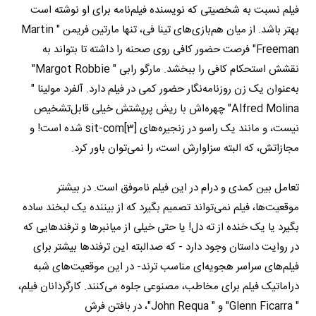
فیلم نسبت به شخصیتی که نویسنده فیلم‌نامه برای او نوشته است
بهتر باشد. از میان هم‌بازی‌های تینا فی، تنها مارتین فریمن " Martin
Freeman" فرصت حضور کافی روی صحنه را داشته تا بتواند به
نقشش استحکام کافی را ببخشد. مارگو رابی " Margot Robbie"
به‌عنوان یک زن روزنامه‌نگار حضور کمی در فیلم دارد. آلفرد مولینا "
Alfred Molina" چهره‌اش با ریش پرپشتش خیلی قابل‌تشخیص
نیست، و مانند یک راسو در زنجیره‌های sit-com[3] شده است! و
مجازاتش، که البته سزاوارش است، را نمی‌توان باور کرد.
تعامل بین کمدی و درام در این فیلم ناموفق است. در بیشتر
موقعیت‌ها، فیلم نمی‌تواند تصمیم بگیرد که از بیننده یک لبخند ساده
بگیرد یا یک خنده از ته دل! یا حتی خیلی از میانبرها و ترفندهایی که
در روایت داستان وجود دارد - که صدالبته این ترفندها بیشتر برای
فیلم‌های سراسر هجویه‌ای مناسب ترند- در این موقعیت‌های شبه
دراماتیک فیلم برای مخاطب، مصنوعی جلوه می‌کنند. کارگردانان فیلم،
" Glenn Ficarra" و " John Requa"، در بافتن فرش