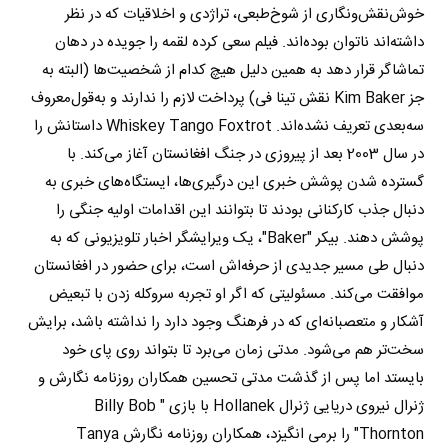
خوش‌نقش‌ونگاری از شوخ‌طبعی، تراژدی و اخلاقیات که در نظر
داشته‌اند ناتوان بوده‌اند. فیلم سعی کرده لقمه را جویده در دهان
تماشاگر قرار دهد به همین دلیل هیچ کدام از شخصیت‌ها (البته به
جز Kim Baker نقش تینا فی) پرداخت لازم را ندارند و به‌قول‌معروف
سه‌بعدی تعریف نشده‌اند. Whiskey Tango Foxtrot داستانش را
در سال 2003 بعد از پیروزی در جنگ افغانستان آغاز می‌کند. با
گسترده شدن پوشش خبری این درگیری‌ها، ایستگاه‌های خبری به
دنبال جذب کارکنانی بودند تا بتوانند این اقدامات اولیه جنگی را
پوشش دهند. بیکر "Baker"، یک ویرایشگر اخبار تلویزیونی که به
دنبال طی مسیر جدیدی از حرفه‌اش است، برای حضور در افغانستان
موافقت می‌کند. مسئولیتی که اگر او تجربه سروکله زدن با تبعیض
آشکار و متعصبانه‌ای که در فرهنگ وجود دارد را نداشته باشد، برایش
سخت‌تر هم می‌شود. مدتی زمان می‌برد تا بتواند روی پای خود
بایستد اما پس از گذشت مدتی تحسین همکاران روزنامه نگارش و
ژنرال نیروی دریایی ژنرال Hollanek با بازی " Billy Bob
Thornton" را برمی انگیزد، همکاران روزنامه نگارش Tanya