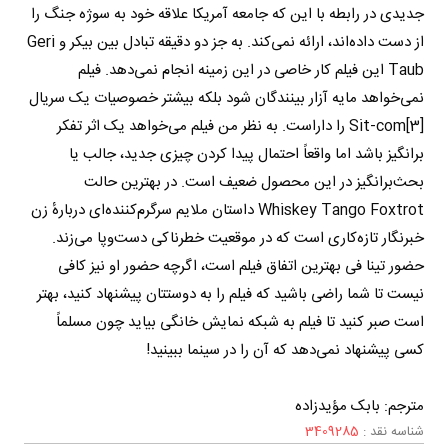
جدیدی در رابطه با این که جامعه آمریکا علاقه خود به سوژه جنگ را
از دست داده‌اند، ارائه نمی‌کند. به جز دو دقیقه تبادل بین بیکر و Geri
Taub این فیلم کار خاصی در این زمینه انجام نمی‌دهد. فیلم
نمی‌خواهد مایه آزار بینندگان شود بلکه بیشتر خصوصیات یک سریال
Sit-com[3] را داراست. به نظر من فیلم می‌خواهد یک اثر تفکر
برانگیز باشد اما واقعاً احتمال پیدا کردن چیزی جدید، جالب یا
بحث‌برانگیز در این محصول ضعیف است. در بهترین حالت
Whiskey Tango Foxtrot داستان ملایم سرگرم‌کننده‌ای دربارهٔ زن
خبرنگار تازه‌کاری است که در موقعیت خطرناکی دست‌وپا می‌زند.
حضور تینا فی بهترین اتفاق فیلم است، اگرچه حضور او نیز کافی
نیست تا شما راضی باشید که فیلم را به دوستتان پیشنهاد کنید، بهتر
است صبر کنید تا فیلم به شبکه نمایش خانگی بیاید چون مسلماً
کسی پیشنهاد نمی‌دهد که آن را در سینما ببینید!
مترجم: بابک مؤیدزاده
شناسه نقد :
3409285