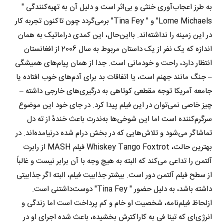
به طرز اعجاب‌آوری خنثی و بی‌اثر است و دلیل آن به تهیه‌کنندگی "
Lorne Michaels" و " Tina Fey" برمی‌گردد چون تاکنون تجربه کار
در این زمینه را نداشته‌اند. بااین‌حال، این کمدی دراماتیک به همان
اندازه که یک نفر از یک داستان مربوط به سال 2006 از افغانستان
انتظار دارد، راحت و خودمانی است. جدا از همان پیام‌های همیشگی
– جنگ مانند جهنم است، یا اتفاقات بد برای آدم‌های خوب افتاده یا
جامعه آمریکا توجه مقطعی کوتاهی به درگیری‌های خارجی داشته –
چیز خاصی نمی‌توان در این فیلم پیدا کرد. در جای خود این موضوع
سرگرم‌کننده است اما این شوخی‌ها به‌ندرت باعث خندهٔ از ته دل
تماشاگر می‌شود و تلاش‌هایی که در بخش درام شده درنیامده‌اند. در
بهترین حالت، Whiskey Tango Foxtrot فیلم MASH از رابرت
آلتمن را تداعی می‌کند که البته به هیچ وجه با آن برابر نیست و غالباً
از سطح فیلم آلتمن دور است. بیشتر جذابیت فیلم، البته اگر جذابیتی
داشته باشد، به دلیل حضور " Tina Fey" دوست‌داشتنی است.
ازلحاظ فیلم‌نامه، شخصیت او خام و کم پرداخت است اما زندگی و
انرژی‌ای که تینا فی به کاراکترش بخشیده، باعث شده اجرای او در