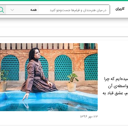
کاربران
ده‌ایم که چرا
 واسطه‌ی آن
، عشق قباد به
23 مهر 1396