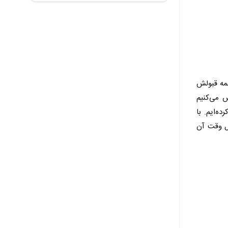
همه قبولش
س می‌کنیم
ه‌ایم. با
ول وقت آن