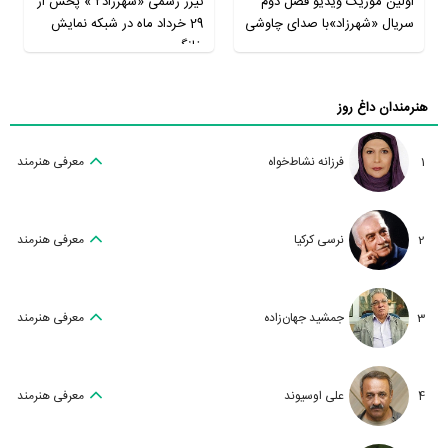
اولین موزیک ویدیو فصل دوم
تیزر رسمی «شهرزاد٢ » پخش از
سریال «شهرزاد»با صدای چاوشی
29 خرداد ماه در شبکه نمایش
خانگی
هنرمندان داغ روز
1
فرزانه نشاط‌خواه
معرفی هنرمند
2
نرسی کرکیا
معرفی هنرمند
3
جمشید جهان‌زاده
معرفی هنرمند
4
علی اوسیوند
معرفی هنرمند