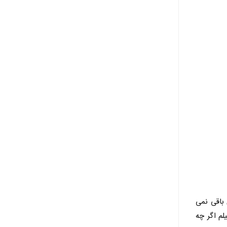
آغاز کرده بود، جز خستگی و ناامیدی در ساعت ۵ عصر چیزی باقی نمی
لم اگر چه