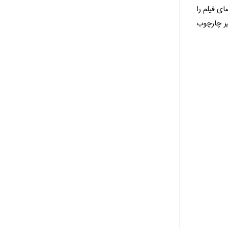
ی فیلم را
یر چارچوب