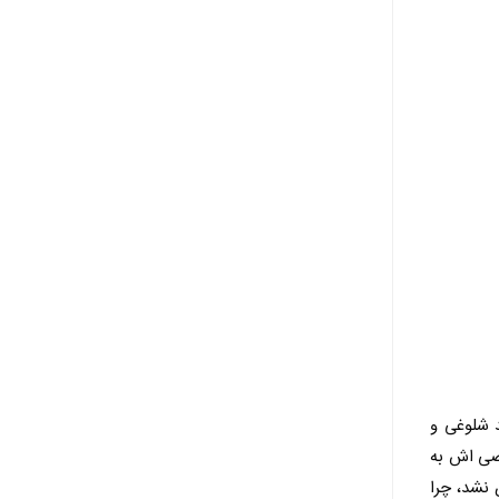
د شلوغی و
خصی اش به
 نشد، چرا