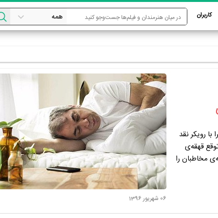
کاربران
ا با رویکر نقد
وقع قهقه‌ی
‌ی مخاطبان را
06 شهریور 1396