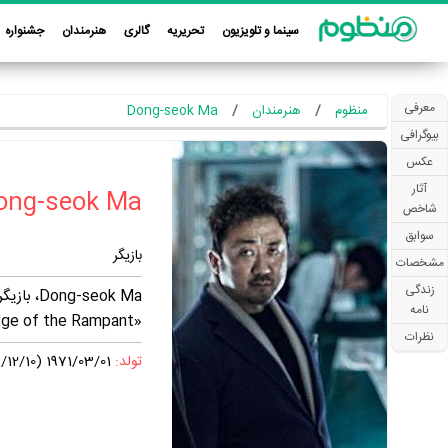
سینما و تلویزیون
تحریریه
گالری
هنرمندان
جشنواره
معرفی
منظوم
هنرمندان
Dong-seok Ma
بیوگرافی
عکس
آثار
شاخص
سوابق
بازیگر
مشخصات
زندگی
-seok Ma
نامه
«Kundo: Age of the Rampant» و فیلم سینمایی «Unstoppable» فعالیت داشته است.
نظرات
تولد:
1971/03/01 (1349/12/10)