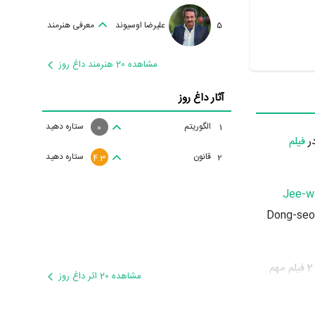
5
علیرضا اوسیوند
معرفی هنرمند
مشاهده 20 هنرمند داغ روز
آثار داغ روز
الگوریتم
ستاره دهید
1
0
فیلم
قانون
ستاره دهید
2
4.3
Jee-w
تر نبود اما تجربه خوبی برای Dong-seok
Dong-seok Ma در سال 1391 دوره‌ی پرتلاشی را در عرصه سینما و تلویزیون گذراند و در آثار مهمی بازی کرده است. او در این سال با بازی در 2 فیلم مهم
مشاهده 20 اثر داغ روز
ارگردانی