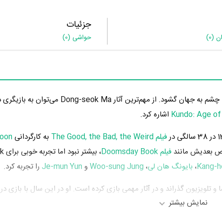
جزئیات
ان
(0)
حواشی
(0)
اشاره کرد.
فیلم The Good, the Bad, the Weird
به کارگردانی
oon
خص بعدیش مانند
فیلم Doomsday Book
، بیش
Kang-h
،
بایونگ هان لی
،
Woo-sung Jung
و
Je-mun Yun
را تجربه کرد.
نمایش بیشتر
فیلم Nameless Gangster: Rules of the Time
به ک
Pil-su
و
Jee-woon Kim
محسوب می‌شود.