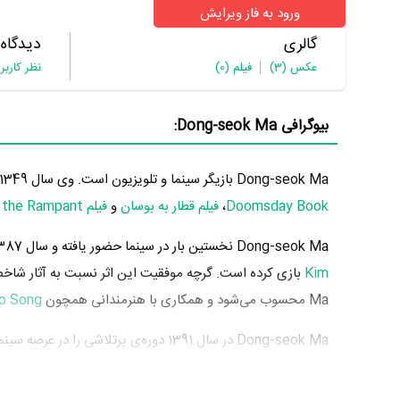
ورود به فاز ویرایش
گالری
دیدگاه
عکس
(3)
فیلم
(0)
نظر کاربر
بیوگرافی Dong-seok Ma:
Dong-seok Ma بازیگر سینما و تلویزیون است. وی سال 1349 چشم به جهان گشود. از مهم‌ترین آثار Dong-seok Ma می‌توان به بازیگری در
Doomsday Book
،
فیلم قطار به بوسان
و
فیلم Kundo: Age of the Rampant
Dong-seok Ma نخستین بار در سینما حضور یافته و سال 1387 در 38 سالگی در
Kim
بازی کرده است. گرچه موفقیت این اثر نسبت به آثار شا
Ma محسوب می‌شود و همکاری با هنرمندانی همچون
o Song
سینما خود را به مردم معرفی کرد. آثار مهم Dong-seok Ma در این سال، بازیگری در
Jong-bin Yun
و
فیلم Doomsday Book
به کارگردانی
ng Yim