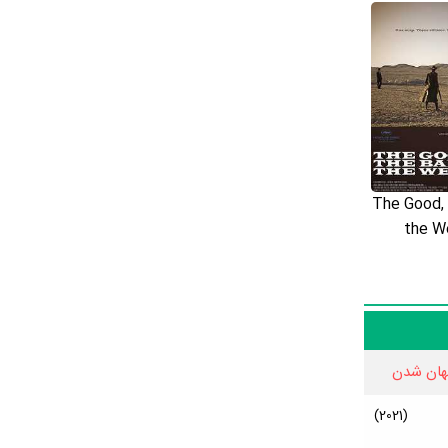
م Doomsday
سال کنید تا کمکی بزرگ به همه مخاطبان و طرفداران Dong-seok Ma
کرده باشید. مثلا اگر اطلاعاتی دقیق‌تر در مورد بیوگرافی Dong-seok Ma، آثار Dong-seok Ma، جوایز Dong-seok Ma، همکاران Dong-seok Ma،
گالری عکس Dong-seok Ma، قد Dong-seok Ma، وزن Dong-seok Ma، رنگ چشم Dong-seok Ma، وضعیت تأهل و همسر Dong-seok Ma،
The Good, 
the W
هان شدن
(2021)