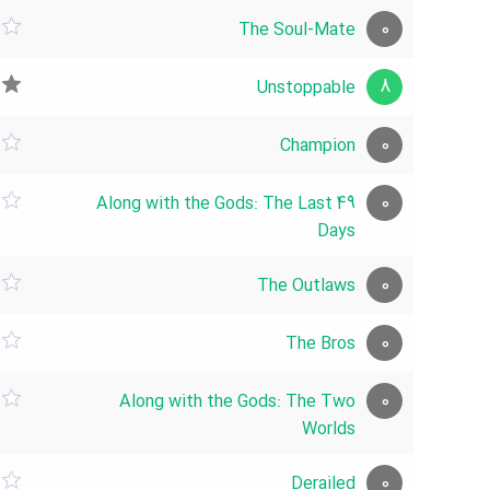
0
The Soul-Mate
8
Unstoppable
0
Champion
0
Along with the Gods: The Last 49
Days
0
The Outlaws
0
The Bros
0
Along with the Gods: The Two
Worlds
0
Derailed