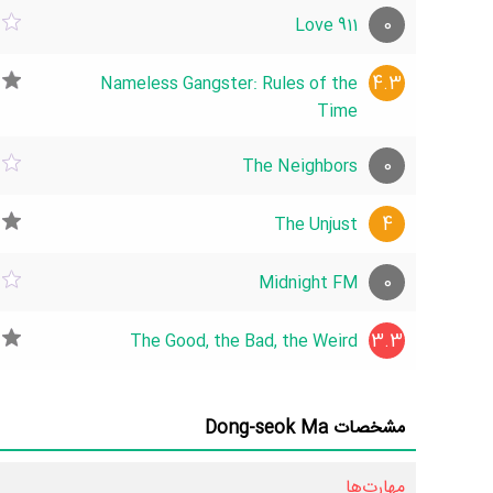
0
Love 911
4.3
Nameless Gangster: Rules of the
Time
0
The Neighbors
4
The Unjust
0
Midnight FM
3.3
The Good, the Bad, the Weird
مشخصات Dong-seok Ma
مهارت‌ها