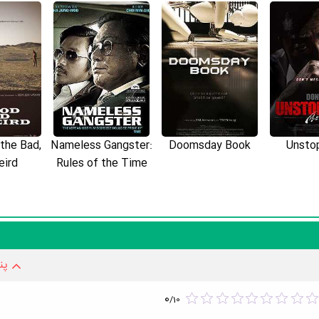
فیل
فیلم Along with the Gods: The Last 49 Days
اگر در مورد بیوگرافی Dong-seok Ma نکات بیشتری می‌دانید حتما برای ما ار
the Bad,
Nameless Gangster:
Doomsday Book
Unsto
eird
Rules of the Time
پن
0
/
10