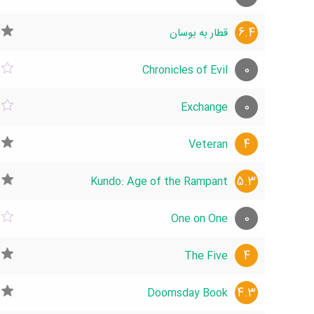
6.4
قطار به بوسان
0
Chronicles of Evil
0
Exchange
4
Veteran
5.3
Kundo: Age of the Rampant
0
One on One
4
The Five
4.3
Doomsday Book