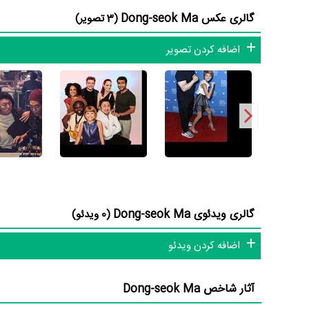
گالری عکس Dong-seok Ma
(3 تصویر)
شاید یکی از مهم‌ترین بخش‌های بیوگرافی Dong-seok Ma بازی در
فیلم Doomsday Book
نقش مهمی بازی کرده است که توانست 
اضافه کردن تصویر
این فیلم با
Pil-sung Yim
همکاری داشته است. Dong-seok Ma توانست با بازی در
و همکاری در کنار بازیگرانی نظیر
دونا بائه
،
Ji-hee Jin
،
o Bong
Dong-seok Ma علاوه‌بر
فیلم Doomsday Book
، سال 1395 در 46 سالگی در
سنگ-هو
یعنی کارگردان
فیلم قطار به بوسان
و هنرمندانی چون
g
Ma داشته‌اند.
گالری ویدئوی Dong-seok Ma
(0 ویدئو)
اضافه کردن ویدئو
آثار شاخص Dong-seok Ma
به آنها داده‌اند. 