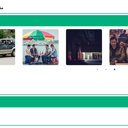
مش
فیلم Doomsday Book
بوده است. Dong-seok Ma سال 1391 در 42 سالگی در
با مهارت خود، آن نقش و همچنین خودش را میان مخاطبان سینما مطرح کند
فیلم Doomsday Book
تجربه بازیگری موفقی برای خو
Joon-h
و
Yun-hie Jo
بر تجارب او افزود.
فیلم قطار به بوسان
نیز بازی کرده است. Dong-seok Ma این‌بار با
Yu-mi Jeon
،
Woo-sik Choi
،
Yoo Gong
و
Soo-an Kim
همکاری داشت.
-chang Song
در مجموع در کارنامه 47 ساله و بیوگرافی Dong-seok Ma آثار مهمی وجود دارد. اگر می
بیشتر آشنا شوید، حتما به صفحه هر یک از آثار Dong-seok Ma در منظوم سر بزنید. همه 10 اثر 
دارند که اطلاعات کامل معرفی آنها تهیه شده است. امتیازی که هر یک از آثار Dong-seok Ma در منظوم دارند، نمره و امت
در واقع هر چقدر Dong-seok Ma در آثار ارزشمندتری بازی کرده باشد، توانسته نمره‌ی بیشتری از سوی مردم بگیرد، در 