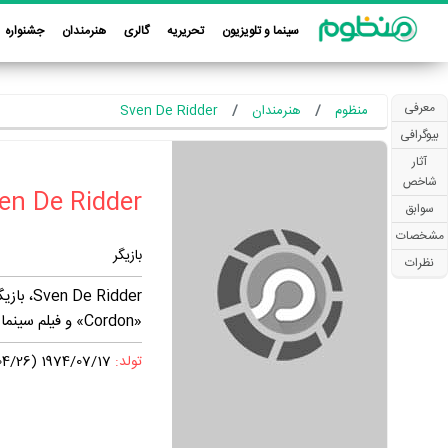
سینما و تلویزیون
تحریریه
گالری
هنرمندان
جشنواره
معرفی
منظوم
هنرمندان
Sven De Ridder
بیوگرافی
آثار
شاخص
سوابق
مشخصات
بازیگر
نظرات
«Cordon» و فیلم سینمایی «A Turtle's Tale: Sammy's Adventures» فعالیت داشته است.
تولد:
1974/07/17 (1353/04/26)