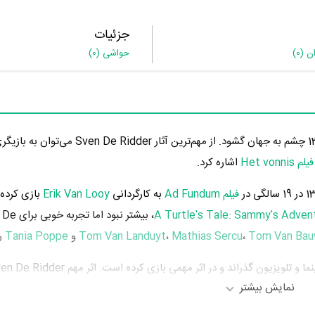
جزئیات
ان
(0)
حواشی
(0)
فیلم Het vonnis
اشاره کرد.
فیلم Ad Fundum
به کارگردانی
Erik Van Looy
بازی کرده
، بیشتر نبود اما
Tom Van Bau
،
Mathias Sercu
،
Tom Van Landuyt
و
Tania Poppe
را
نمایش بیشتر
به کارگردانی
Ben Stassen
محسوب می‌شود.