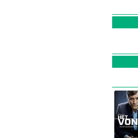
Sven De Ridde
ش و
فیلم A
ی جونیور
،
نیز بازی کرده است. Sven
Koen D
و
در این سال‌ها Sven De Ridder با هنرمندان بسیاری تجربه‌ی کار داشته است اما جالب است بدانید که در میان بازیگران Wouter Hendrickx با 2
گر می‌خواهید با بیوگرافی Sven De Ridder و زندگی حرفه‌ای و آثار
Sven D در منظوم یک پروفایل
 دارند، نمره و امتیازی است که مردم
ردم بگیرد، در نتیجه