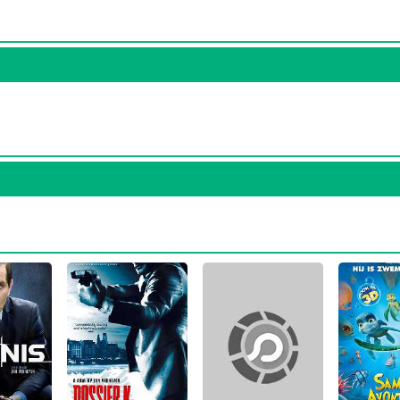
فیلم A Turtle's Tale: Sammy's Adventures
بوده است. r
نقش مهمی بازی کرده است که توانست با مهارت خود، آن نق
لم با
Ben Stassen
همکاری داشته است. Sven De Ridder توانست با بازی در
برای خود رقم بزند و همکاری در کنار بازیگرانی نظیر
آنتونی اندرسون
،
اد بگل
، سال 1388 در 35 سالگی در
فیلم Dossier K.
و هنرمندانی چون
Blerim Destani
،
Werner De Smedt
،
e Bouw
در مجموع در کارنامه 44 ساله و بیوگرافی Sven De Ridder آثار مهمی وجود دارد. ا
او بیشتر آشنا شوید، حتما به صفحه هر یک از آثار Sven De Ridder در منظوم سر بزنید. همه 4 اثر مهم e Ridder
اختصاصی دارند که اطلاعات کامل معرفی آنها تهیه شده است. امتیازی که هر یک از آثار Sven De Ridder در منظوم
از یک تا ده به آنها داده‌اند. در واقع هر چقدر Sven De Ridder در آثار ارزشمندتری بازی کرده باشد، توانسته نمره‌ی بیشتری از سوی م