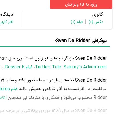
ورود به فاز ویرایش
گالری
دیدگاه
عکس
(0)
فیلم
(0)
نظر کاربر
بیوگرافی Sven De Ridder:
Sven De Ridder بازیگر سینما و تلویزیون است. وی سال 1353 چشم به جهان گشود. از مهم‌ترین آثار Sven De Ridder می‌توان به بازیگری در
Turtle's Tale: Sammy's Adventures
،
فیلم Dossier K.
و
Sven De Ridder نخستین بار در سینما حضور یافته و سال 1372 در 19 سالگی در
موفقیت این اثر نسبت به آثار شاخص بعدیش مانند
فیلم A Turtle's Tale: Sammy's Adventures
Ridder محسوب می‌شود و همکاری با هنرمندانی همچون
wel
سال، بازیگری در
فیلم A Turtle's Tale: Sammy's Adventures