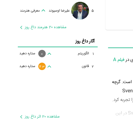
5
علیرضا اوسیوند
معرفی هنرمند
مشاهده 20 هنرمند داغ روز
آثار داغ روز
الگوریتم
ستاره دهید
1
0
فیلم A
قانون
ستاره دهید
2
4.3
 است. گرچه
 تجربه خوبی برای Sven De
 تجربه کرد.
Sven De Ridder در سال 1389 دوره‌ی پرتلاشی را در عرصه سینما و تلویزیون گذراند و در اثر مهمی بازی کرده است. اثر مهم Sven De Ridder در این
مشاهده 20 اثر داغ روز